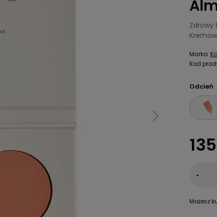
Alm
Zdrowy 
Kremow
Marka
Ko
Kod prod
Odcień
135
-
Możesz ku