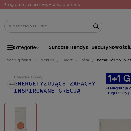
Program lojalnościowy – dołącz do nas
Suncare
Trendy
K-Beauty
Nowości
Kategorie
Strona główna
Makijaż
Twarz
Róże
Korres Róż do Poli