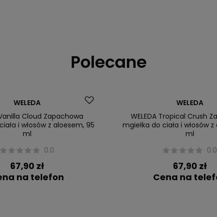
Polecane
Nowość
WELEDA
WELEDA
Vanilla Cloud Zapachowa
WELEDA Tropical Crush 
ciała i włosów z aloesem, 95
mgiełka do ciała i włosów z
ml
ml
0.0
0.
67,90 zł
67,90 zł
na na telefon
Cena na tele