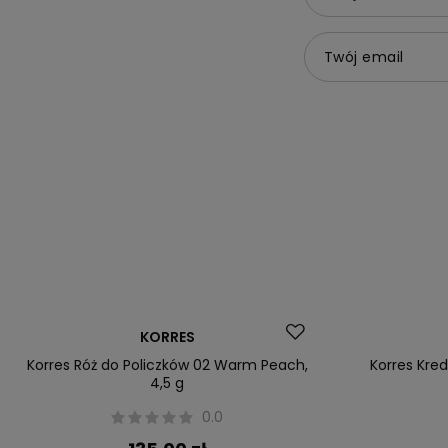
Twój email
KORRES
Korres Róż do Policzków 02 Warm Peach,
Korres Kre
4,5 g
0.0