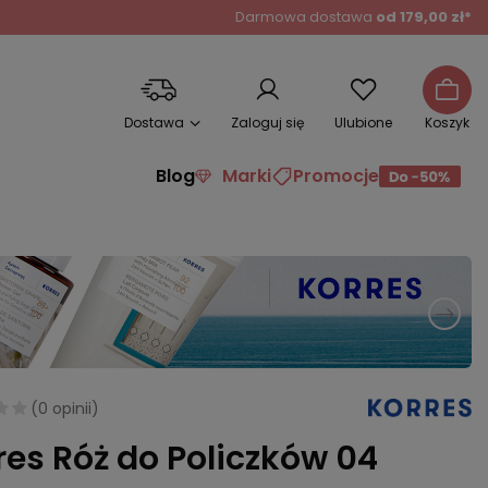
Darmowa dostawa
od 179,00 zł*
Dostawa
Zaloguj się
Ulubione
Koszyk
Blog
Marki
Promocje
(
0 opinii
)
res Róż do Policzków 04