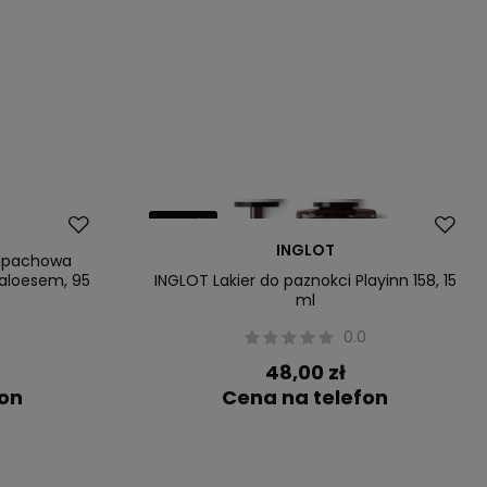
Nowość
INGLOT
Zapachowa
 aloesem, 95
INGLOT Lakier do paznokci Playinn 158, 15
ml
0
0.0
48,00 zł
fon
Cena na telefon