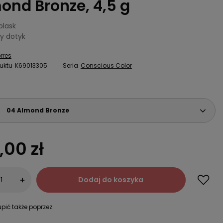
ond Bronze, 4,5 g
blask
y dotyk
rres
uktu
K69013305
Seria
Conscious Color
04 Almond Bronze
,00 zł
Dodaj do koszyka
+
pić także poprzez: