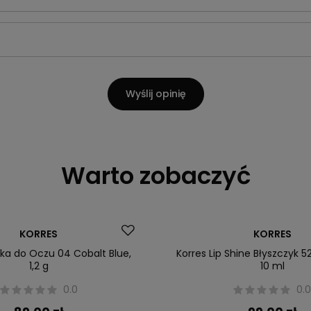
Wyślij opinię
Warto zobaczyć
KORRES
KORRES
dka do Oczu 04 Cobalt Blue,
Korres Lip Shine Błyszczyk 5
1,2 g
10 ml
0.0
0.