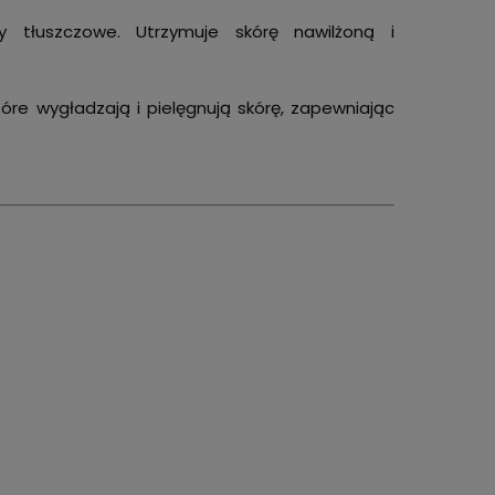
łuszczowe. Utrzymuje skórę nawilżoną i
które wygładzają i pielęgnują skórę, zapewniając