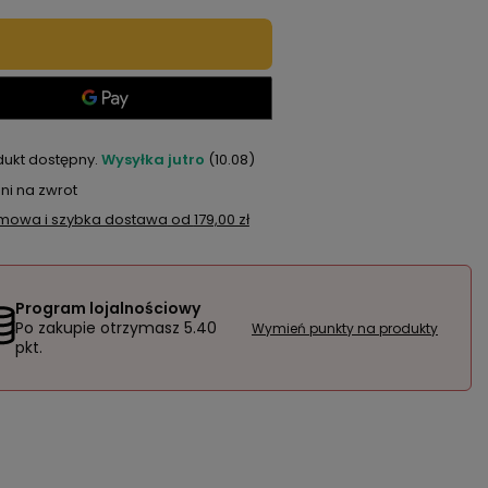
dukt dostępny
Wysyłka
jutro
(10.08)
ni na zwrot
mowa i szybka dostawa
od
179,00 zł
Program lojalnościowy
Po zakupie otrzymasz
5.40
Wymień punkty na produkty
pkt.