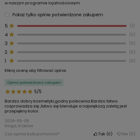
w naszym programie lojalnościowym.
Pokaż tylko opinie potwierdzone zakupem
5
1
4
0
3
0
2
0
1
0
Kliknij ocenę aby filtrować opinie
Opinia potwierdzona zakupem
5/5
Bardzo dobry kosmetyki,godny polecenia.Bardzo łatwo
rozprowadza się ,łatwo się blenduje a największą zaletą jest
przepiękny kolor.
2026-05-05
Kinga, Kraków
Czy opinia była pomocna?
Tak
0
Nie
0