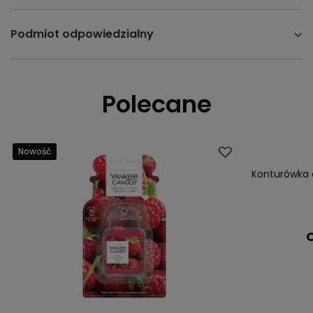
Podmiot odpowiedzialny
Polecane
Nowość
Konturówka d
C