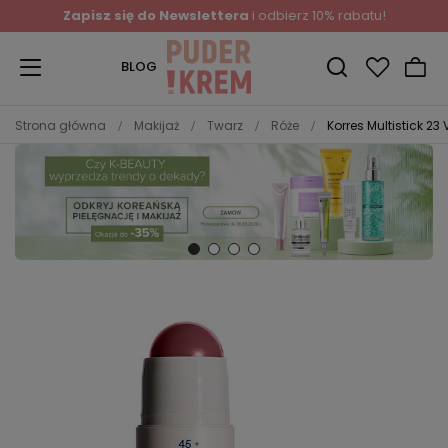
Zapisz się do Newslettera
i odbierz 10% rabatu!
BLOG
Strona główna
Makijaż
Twarz
Róże
Korres Multistick 23