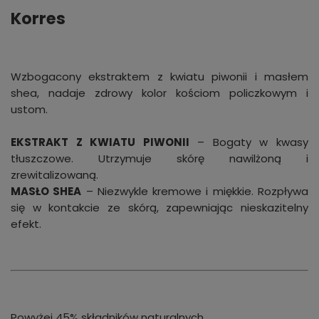
Korres
Wzbogacony ekstraktem z kwiatu piwonii i masłem
shea, nadaje zdrowy kolor kościom policzkowym i
ustom.
EKSTRAKT Z KWIATU PIWONII
– Bogaty w kwasy
tłuszczowe. Utrzymuje skórę nawilżoną i
zrewitalizowaną.
MASŁO SHEA
– Niezwykle kremowe i miękkie. Rozpływa
się w kontakcie ze skórą, zapewniając nieskazitelny
efekt.
Powyżej 45% składników naturalnych