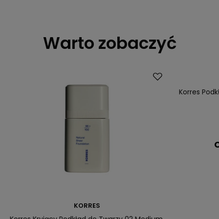
Warto zobaczyć
Korres Podk
C
KORRES