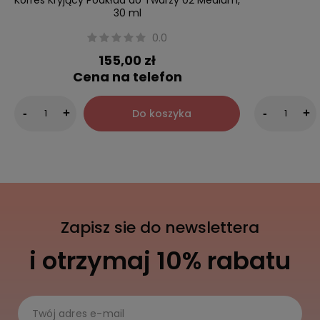
Korres Kryjący Podkład do Twarzy 02 Medium,
30 ml
0.0
155,00 zł
Cena na telefon
Do koszyka
-
+
-
+
Zapisz sie do newslettera
i otrzymaj 10% rabatu
Twój adres e-mail