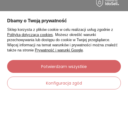
Moje zamówienia
Dbamy o Twoją prywatność
Sklep korzysta z plików cookie w celu realizacji usług zgodnie z
Status zamówienia
Polityką dotyczącą cookies
. Możesz określić warunki
Śledzenie przesyłki
przechowywania lub dostępu do cookie w Twojej przeglądarce.
Więcej informacji na temat warunków i prywatności można znaleźć
Chcę zareklamować produkt
także na stronie
Prywatność i warunki Google
.
Chcę zwrócić produkt
Potwierdzam wszystkie
Chcę wymienić towar
Kontakt
Konfiguracja zgód
Moje konto
-
Dodaj do koszyka
+
Regulaminy