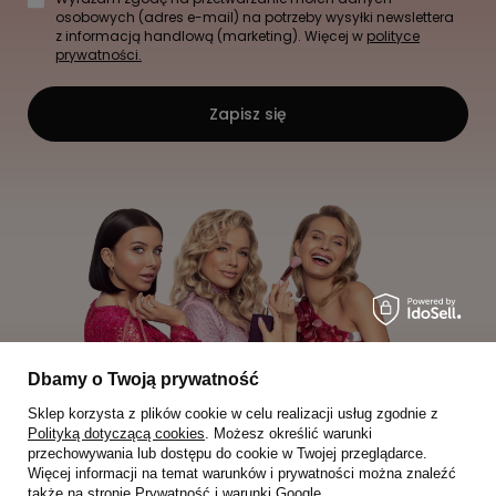
osobowych (adres e-mail) na potrzeby wysyłki newslettera
z informacją handlową (marketing). Więcej w
polityce
prywatności.
Zapisz się
Dbamy o Twoją prywatność
Sklep korzysta z plików cookie w celu realizacji usług zgodnie z
Polityką dotyczącą cookies
. Możesz określić warunki
przechowywania lub dostępu do cookie w Twojej przeglądarce.
Więcej informacji na temat warunków i prywatności można znaleźć
także na stronie
Prywatność i warunki Google
.