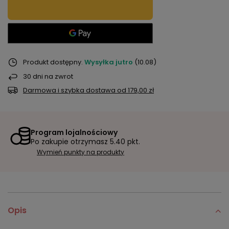
Produkt dostępny
Wysyłka
jutro
(10.08)
30
dni na zwrot
Darmowa i szybka dostawa
od
179,00 zł
Program lojalnościowy
Po zakupie otrzymasz
5.40 pkt.
Wymień punkty na produkty
Opis