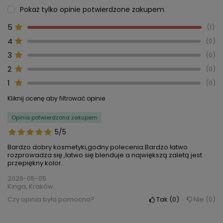
Pokaż tylko opinie potwierdzone zakupem
5
1
4
0
3
0
2
0
1
0
Kliknij ocenę aby filtrować opinie
Opinia potwierdzona zakupem
5/5
Bardzo dobry kosmetyki,godny polecenia.Bardzo łatwo
rozprowadza się ,łatwo się blenduje a największą zaletą jest
przepiękny kolor.
2026-05-05
Kinga, Kraków
Czy opinia była pomocna?
Tak
0
Nie
0