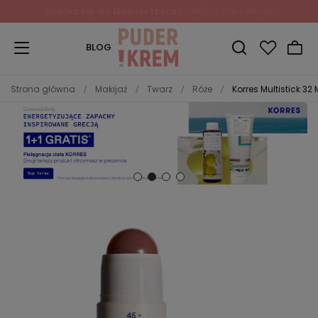
Zapisz się do Newslettera
i odbierz 10% rabatu!
BLOG
Strona główna
Makijaż
Twarz
Róże
Korres Multistick 32