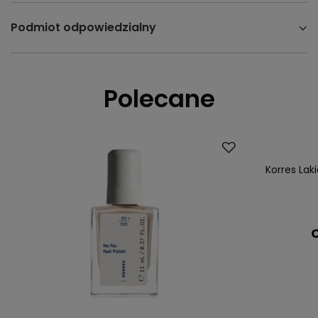
Podmiot odpowiedzialny
Polecane
Korres Lak
C