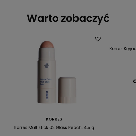
Warto zobaczyć
Korres Kryją
C
KORRES
Korres Multistick 02 Glass Peach, 4,5 g