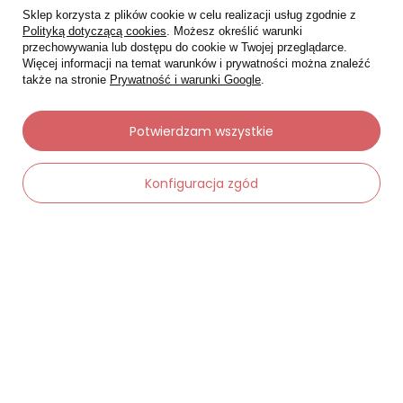
Sklep korzysta z plików cookie w celu realizacji usług zgodnie z
Polityką dotyczącą cookies
. Możesz określić warunki
przechowywania lub dostępu do cookie w Twojej przeglądarce.
Więcej informacji na temat warunków i prywatności można znaleźć
także na stronie
Prywatność i warunki Google
.
Potwierdzam wszystkie
Moje zamówienia
Konfiguracja zgód
Status zamówienia
Śledzenie przesyłki
Chcę zareklamować produkt
-
Dodaj do koszyka
+
Chcę zwrócić produkt
Chcę wymienić towar
Kontakt
Moje konto