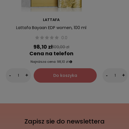
LATTAFA
Lattafa Bayaan EDP women, 100 ml
0.0
98,10 zł
109,00 zł
Cena na telefon
Najniższa cena:
98,10 zł
Do koszyka
-
+
-
+
Zapisz sie do newslettera