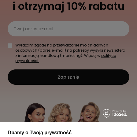
i otrzymaj 10% rabatu
Twój adres e-mail
Wyrażam zgodę na przetwarzanie moich danych
osobowych (adres e-mail) na potrzeby wysyłki newslettera
z informacją handlową (marketing). Więcej w
polityce
prywatności.
Zapisz się
Dbamy o Twoją prywatność