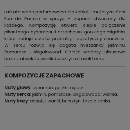
Lattafa woda perfumowana dla kobiet i mężczyzn. Sehr
Eau de Parfum w sprayu – zapach stworzony dla
każdego. Kompozycję otwiera ciepłe połączenie
pikantnego cynamonu i orzechowo-gorzkiego migdała,
które nadaje całości przytulny i egzotyczny charakter.
W sercu rozwija się bogata mieszanka jaśminu,
Pomarose i Akigalawood. Całość wieńczy luksusowa
baza z absolutu wanilii, bursztynu i fasoli tonka.
KOMPOZYCJE ZAPACHOWE
Nuty głowy
: cynamon, gorzki migdał.
Nuty serca
: jaśmin, pomarose, akigalawood, wanilia.
Nuty bazy
: absolut wanilii, bursztyn, fasola tonka.