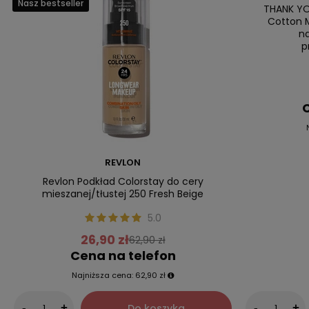
Nasz bestseller
Nasz bestsell
THANK YO
Cotton M
n
p
C
REVLON
Revlon Podkład Colorstay do cery
mieszanej/tłustej 250 Fresh Beige
5.0
26,90 zł
62,90 zł
Cena na telefon
Najniższa cena:
62,90 zł
Do koszyka
-
+
-
+