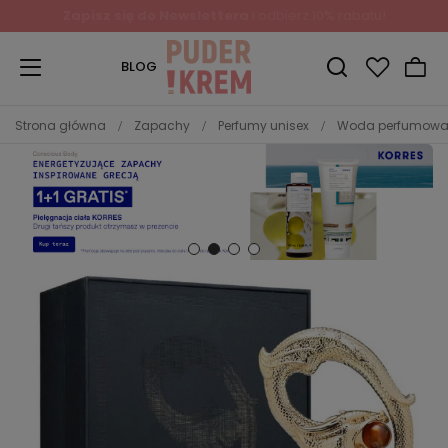
Zapisz się do Newslettera
i odbierz 10% rabatu!
BLOG
Strona główna
Zapachy
Perfumy unisex
Woda perfumowa