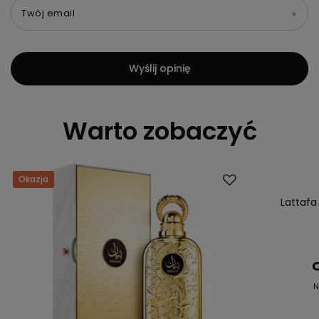
Twój email
Wyślij opinię
Warto zobaczyć
Okazja
Okazja
Lattafa
C
N