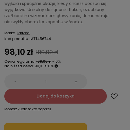
wyjścia i specjalne okazje, kiedy chcesz poczuć się
wyjątkowo. Unikalny designerski flakon, ozdobiony
rzeźbiarskim wizerunkiem głowy konia, demonstruje
niezwykły charakter zapachu w środku.
Marka
Lattafa
Kod produktu
LATT456744
98,10 zł
109,00 zł
Cena regularna:
109,00 zł
-10%
Najniższa cena:
98,10 zł
0%
-
+
Dodaj do koszyka
Możesz kupić także poprzez: