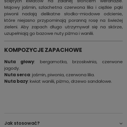
ściętych kwiatów na zalanej słońcem werandzie.
Majowy jaśmin, szlachetna czerwona lilia i ciężkie pąki
piwonii nadają delikatne słodko-miodowe odcienie,
które niejasno przypominają poranną rosę na świeżej
zieleni. Aby zapach długo utrzymywał się na skórze,
uzupełniają go bazowe nuty piżma i wanilii.
KOMPOZYCJE ZAPACHOWE
Nuta głowy
: bergamotka, brzoskwinia, czerwone
jagody.
Nuta serca
: jaśmin, piwonia, czerwona lilia.
Nuta bazy
: kwiat wanilii, piżmo, drzewo sandałowe.
Jak stosować?