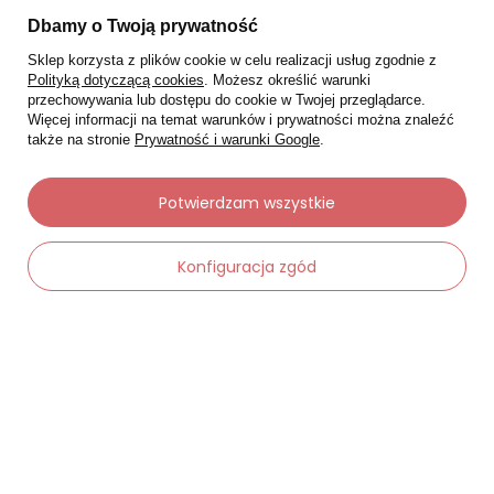
Dbamy o Twoją prywatność
Sklep korzysta z plików cookie w celu realizacji usług zgodnie z
Polityką dotyczącą cookies
. Możesz określić warunki
przechowywania lub dostępu do cookie w Twojej przeglądarce.
Więcej informacji na temat warunków i prywatności można znaleźć
także na stronie
Prywatność i warunki Google
.
Potwierdzam wszystkie
Konfiguracja zgód
Moje zamówienia
Status zamówienia
-
Dodaj do koszyka
+
Śledzenie przesyłki
Chcę zareklamować produkt
Chcę zwrócić produkt
Chcę wymienić towar