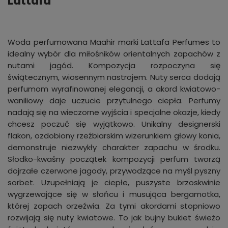
Lattafa
Woda perfumowana Maahir marki Lattafa Perfumes to
idealny wybór dla miłośników orientalnych zapachów z
nutami jagód. Kompozycja rozpoczyna się
świątecznym, wiosennym nastrojem. Nuty serca dodają
perfumom wyrafinowanej elegancji, a akord kwiatowo-
waniliowy daje uczucie przytulnego ciepła. Perfumy
nadają się na wieczorne wyjścia i specjalne okazje, kiedy
chcesz poczuć się wyjątkowo. Unikalny designerski
flakon, ozdobiony rzeźbiarskim wizerunkiem głowy konia,
demonstruje niezwykły charakter zapachu w środku.
Słodko-kwaśny początek kompozycji perfum tworzą
dojrzałe czerwone jagody, przywodzące na myśl pyszny
sorbet. Uzupełniają je ciepłe, puszyste brzoskwinie
wygrzewające się w słońcu i musująca bergamotka,
której zapach orzeźwia. Za tymi akordami stopniowo
rozwijają się nuty kwiatowe. To jak bujny bukiet świeżo