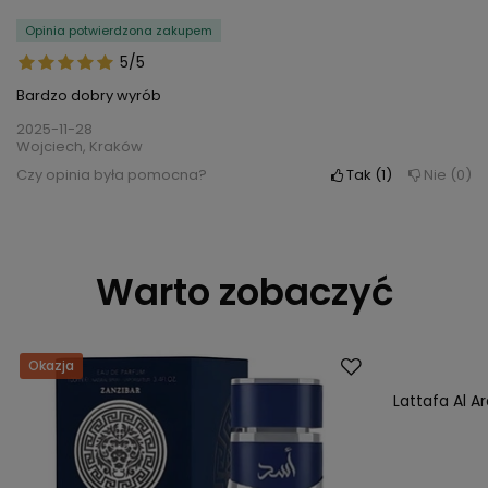
Opinia potwierdzona zakupem
5/5
Bardzo dobry wyrób
2025-11-28
Wojciech, Kraków
Czy opinia była pomocna?
Tak
1
Nie
0
Warto zobaczyć
Okazja
Okazja
Lattafa Al 