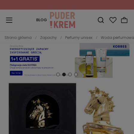
Zapisz się do Newslettera
i odbierz 10% rabatu!
BLOG
Strona główna
Zapachy
Perfumy unisex
Woda perfumowa