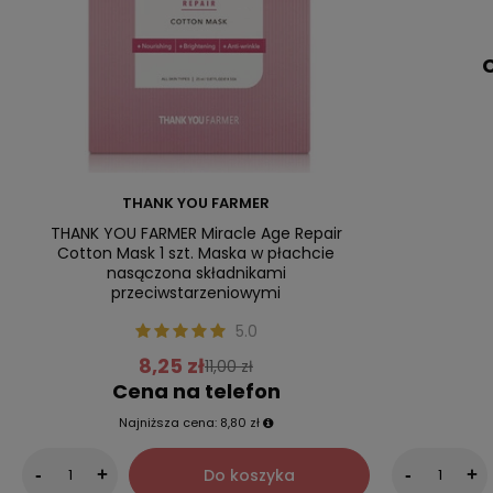
C
THANK YOU FARMER
THANK YOU FARMER Miracle Age Repair
Cotton Mask 1 szt. Maska w płachcie
nasączona składnikami
przeciwstarzeniowymi
5.0
8,25 zł
11,00 zł
Cena na telefon
Najniższa cena:
8,80 zł
Do koszyka
-
+
-
+