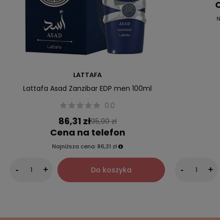
C
N
LATTAFA
Lattafa Asad Zanzibar EDP men 100ml
0.0
86,31 zł
95,90 zł
Cena na telefon
Najniższa cena:
86,31 zł
Do koszyka
-
+
-
+