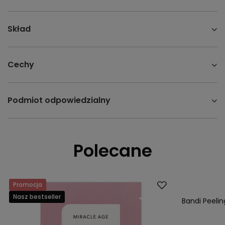
Skład
Cechy
Podmiot odpowiedzialny
Polecane
Promocja
Nasz bestsell
Nasz bestseller
Bandi Peeli