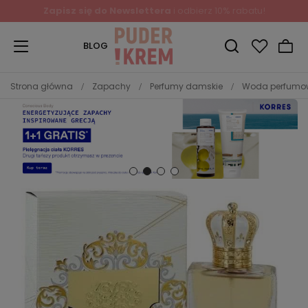
Zapisz się do Newslettera
i odbierz 10% rabatu!
BLOG
Strona główna
Zapachy
Perfumy damskie
Woda perfum