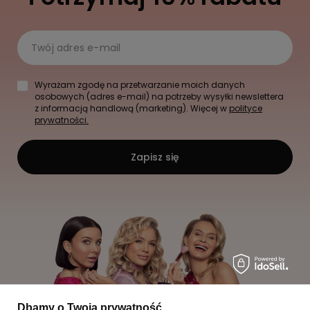
Twój adres e-mail
Wyrażam zgodę na przetwarzanie moich danych
osobowych (adres e-mail) na potrzeby wysyłki newslettera
z informacją handlową (marketing). Więcej w
polityce
prywatności.
Zapisz się
Dbamy o Twoją prywatność