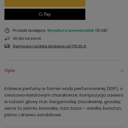
Produkt dostępny
Wysyłka
w poniedziałek
(10.08)
30
dni na zwrot
Darmowa i szybka dostawa
od
179,00 zł
Opis
Kobiece perfumy w formie wody perfumowanej (EDP), o
owocowo‑kwiatowym charakterze. Kompozycja zawiera
w nutach głowy m.in. bergamotkę, brzoskwinię, gruszkę;
serce to jaśmin, konwalia, róża; baza – wanilia, bursztyn,
piżmo i drzewo sandałowe.