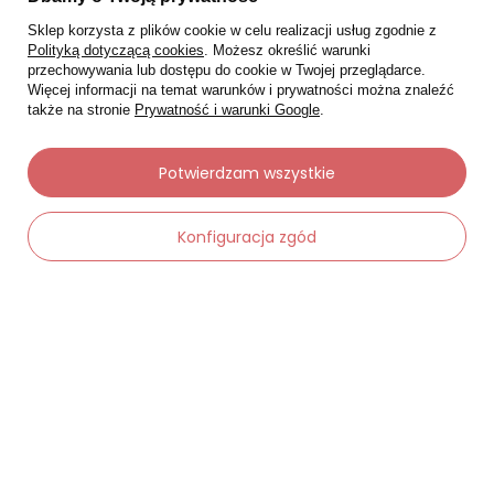
Sklep korzysta z plików cookie w celu realizacji usług zgodnie z
Polityką dotyczącą cookies
. Możesz określić warunki
przechowywania lub dostępu do cookie w Twojej przeglądarce.
Więcej informacji na temat warunków i prywatności można znaleźć
także na stronie
Prywatność i warunki Google
.
Moje zamówienia
Potwierdzam wszystkie
Status zamówienia
Konfiguracja zgód
Śledzenie przesyłki
Chcę zareklamować produkt
Chcę zwrócić produkt
-
Dodaj do koszyka
+
Chcę wymienić towar
Kontakt
Moje konto