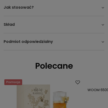
Jak stosować?
Skład
Podmiot odpowiedzialny
Polecane
Promocja
Nowość
WOOM 6500 