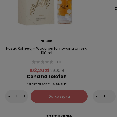
C
NUSUK
Nusuk Raheeq – Woda perfumowana unisex,
100 ml
0.0
103,20 zł
129,00 zł
Cena na telefon
Najniższa cena:
109,65 zł
Do koszyka
-
+
-
+
DO POBRANIA