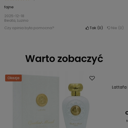
fajne
2025-12-18
Beata, Luzino
Czy opinia była pomocna?
Tak
0
Nie
0
Warto zobaczyć
Okazja
Okazja
Lattafa
C