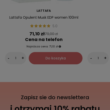
LATTAFA
Lattafa Opulent Musk EDP women 100ml
5.0
71,10 zł
79,00 zł
Cena na telefon
Najniższa cena:
71,10 zł
Do koszyka
-
+
-
+
Zapisz sie do newslettera
i otrzymaj 10% rabatu