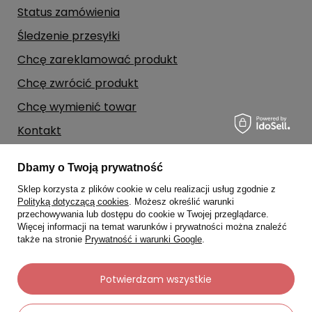
Status zamówienia
Śledzenie przesyłki
Chcę zareklamować produkt
Chcę zwrócić produkt
Chcę wymienić towar
Kontakt
Dbamy o Twoją prywatność
Moje konto
Sklep korzysta z plików cookie w celu realizacji usług zgodnie z
Polityką dotyczącą cookies
. Możesz określić warunki
Regulaminy
przechowywania lub dostępu do cookie w Twojej przeglądarce.
Więcej informacji na temat warunków i prywatności można znaleźć
także na stronie
Prywatność i warunki Google
.
Dane kontaktowe
Potwierdzam wszystkie