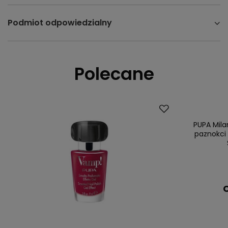
Podmiot odpowiedzialny
Polecane
PUPA Mila
paznokci 
C