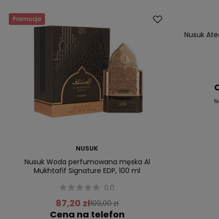
Promocja
Promocja
Nusuk At
C
N
NUSUK
Nusuk Woda perfumowana męska Al
Mukhtafif Signature EDP, 100 ml
0.0
87,20 zł
109,00 zł
Cena na telefon