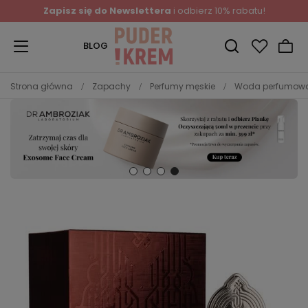
Zapisz się do Newslettera
i odbierz 10% rabatu!
BLOG
Strona główna
Zapachy
Perfumy męskie
Woda perfumow