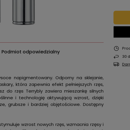
Pro
Podmiot odpowiedzialny
30
d
Dar
Wysoce napigmentowany. Odporny na sklejanie,
skary, która zapewnia efekt pełniejszych rzęs,
usz do rzęs Terrybly zawiera mieszankę silnych
ślinne i technologię aktywującą wzrost, dzięki
e, grubsze i bardziej objętościowe. Dostępny
tymuluje wzrost nowych rzęs, wzmacnia rzęsy i