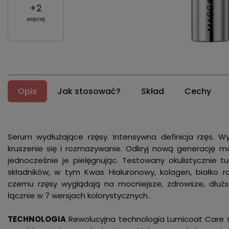
+
2
więcej
Opis
Jak stosować?
Skład
Cechy
Serum wydłużające rzęsy. Intensywna definicja rzęs. 
kruszenie się i rozmazywanie. Odkryj nową generację ma
jednocześnie je pielęgnując. Testowany okulistycznie t
składników, w tym Kwas Hialuronowy, kolagen, białko ro
czemu rzęsy wyglądają na mocniejsze, zdrowsze, dłuższ
łącznie w 7 wersjach kolorystycznych.
TECHNOLOGIA
Rewolucyjna technologia Lumicoat Care s