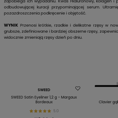
zapobiega ich wypadaniu. Kwas Hialuronowy, kolagen i pr
odbudowującej kuracji przypominającej serum. Ultrami
pozazdroszczenia podkręcenie i objętość.
WYNIK
Przenosi krótkie, rzadkie i delikatne rzęsy w n
grubsze, zdefiniowane i bardziej obszerne rzęsy, zapewniaj
widocznie zmieniają rzęsy dzień po dniu.
Nasz bestsel
SWEED
SWEED Satin Eyeliner 1,2 g - Margaux
Bordeaux
Clavier gą
5.0