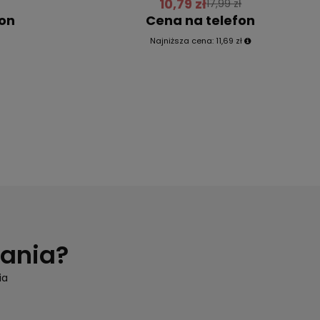
10,79 zł
17,99 zł
fon
Cena na telefon
Najniższa cena:
11,69 zł
tania?
ia