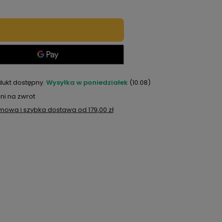
dukt dostępny
Wysyłka
w poniedziałek
(10.08)
ni na zwrot
mowa i szybka dostawa
od
179,00 zł