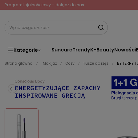
Program lojalnościowy – dołącz do nas
Suncare
Trendy
K-Beauty
Nowości
Kategorie
Strona główna
Makijaż
Oczy
Tusze do rzęs
BY TERRY T