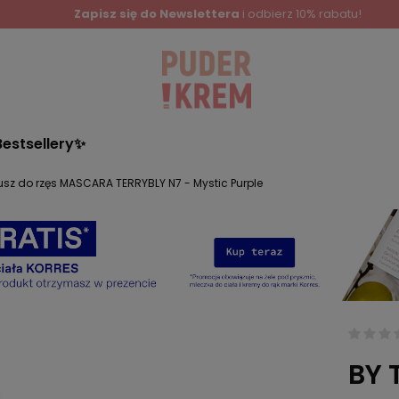
Zapisz się do Newslettera
i odbierz 10% rabatu!
Bestsellery✨
usz do rzęs MASCARA TERRYBLY N7 - Mystic Purple
BY 