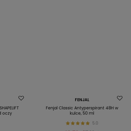
Promocja
FENJAL
Nasz bestseller
-SHAPELIFT
Fenjal Classic Antyperspirant 48H w
d oczy
kulce, 50 ml
5.0