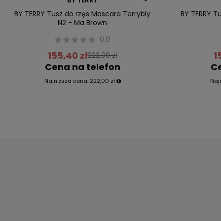
Przecena
Przecena
BY TERRY Tusz do rzęs Mascara Terrybly
BY TERRY Tu
N2 - Ma Brown
0.0
155,40 zł
1
222,00 zł
Cena na telefon
Ce
Najniższa cena:
222,00 zł
Naj