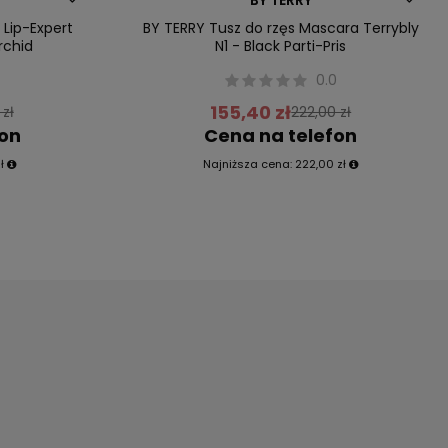
Przecena
 Lip-Expert
BY TERRY Tusz do rzęs Mascara Terrybly
rchid
N1 - Black Parti-Pris
0
0.0
155,40 zł
 zł
222,00 zł
fon
Cena na telefon
ł
Najniższa cena:
222,00 zł