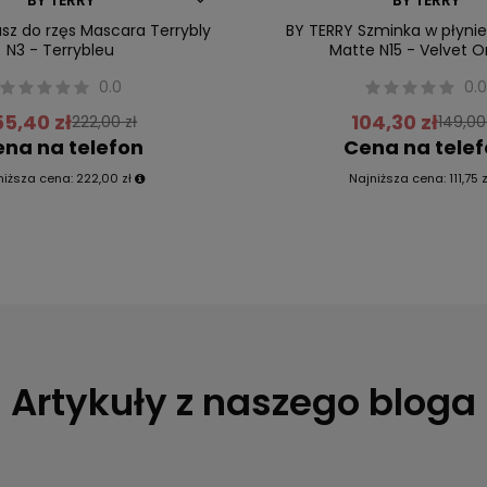
Przecena
sz do rzęs Mascara Terrybly
BY TERRY Szminka w płynie
N3 - Terrybleu
Matte N15 - Velvet O
0.0
0.
55,40 zł
104,30 zł
222,00 zł
149,00
na na telefon
Cena na tele
niższa cena:
222,00 zł
Najniższa cena:
111,75 z
Artykuły z naszego bloga