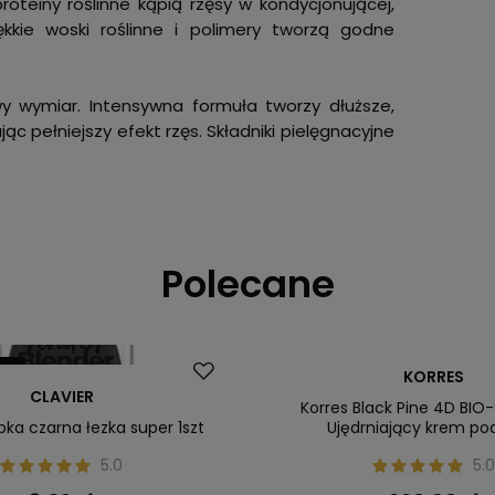
oteiny roślinne kąpią rzęsy w kondycjonującej,
ękkie woski roślinne i polimery tworzą godne
owy wymiar. Intensywna formuła tworzy dłuższe,
ąc pełniejszy efekt rzęs. Składniki pielęgnacyjne
Polecane
ler
Dostawa za 0 zł
KORRES
CLAVIER
Nasz bestseller
Korres Black Pine 4D BIO
bka czarna łezka super 1szt
Ujędrniający krem po
5.0
5.0