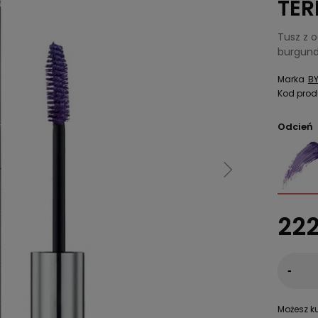
TER
Tusz z 
burgund
Marka
BY
Kod prod
Odcień
222
-
Możesz ku