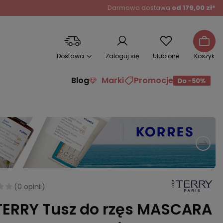
Darmowa dostawa
od 179,00 zł*
Dostawa
Zaloguj się
Ulubione
Koszyk
Blog
Marki
Promocje
(
0 opinii
)
TERRY Tusz do rzęs MASCARA