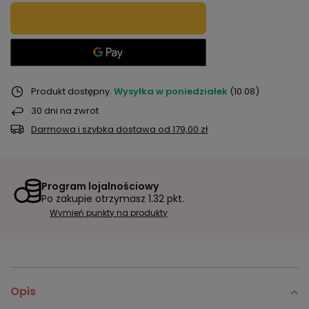
Produkt dostępny
Wysyłka
w poniedziałek
(10.08)
30
dni na zwrot
Darmowa i szybka dostawa
od
179,00 zł
Program lojalnościowy
Po zakupie otrzymasz
1.32 pkt.
Wymień punkty na produkty
Opis