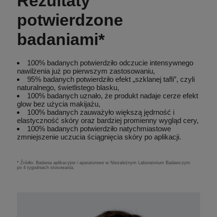
Rezultaty
potwierdzone
badaniami*
100% badanych potwierdziło odczucie intensywnego
nawilżenia już po pierwszym zastosowaniu,
95% badanych potwierdziło efekt „szklanej tafli”, czyli
naturalnego, świetlistego blasku,
100% badanych uznało, że produkt nadaje cerze efekt
glow bez użycia makijażu,
100% badanych zauważyło większą jędrność i
elastyczność skóry oraz bardziej promienny wygląd cery,
100% badanych potwierdziło natychmiastowe
zmniejszenie uczucia ściągnięcia skóry po aplikacji.
* Źródło: Badania aplikacyjne i aparaturowe w Niezależnym Laboratorium Badawczym
po 4 tygodniach stosowania.