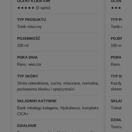
OCENY KLIENTÓW
OCENY KL
★★★★★ (0 opinii)
★★★★★ (5 o
TYP PRODUKTU
TYP PROD
Tonik mleczny
Tonik-mgieł
POJEMNOŚĆ
POJEMNOŚ
100 ml
100 ml
PORA DNIA
PORA DNIA
Rano, wieczór
Rano, wieczó
TYP SKÓRY
TYP SKÓRY
Skóra odwodniona, sucha, mieszana, normalna,
Każdy rodzaj
pozbawiona blasku i sprężystości
skłonna do 
SKŁADNIKI AKTYWNE
SKŁADNIKI
Bank młodego kolagenu, Hydrafence, kompleks
Trehaloza 
CICA+
DZIAŁANIE
DZIAŁANIE
Tonizuje, na