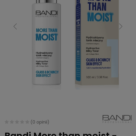
(
0 opinii
)
Bandi More than moist -