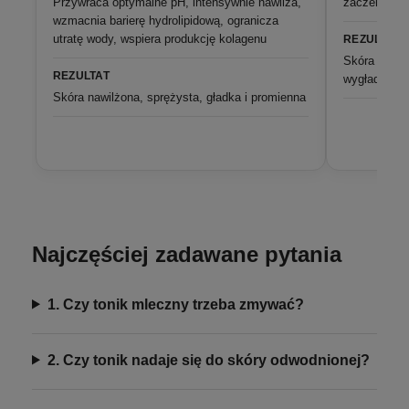
Przywraca optymalne pH, intensywnie nawilża,
zaczerwieni
wzmacnia barierę hydrolipidową, ogranicza
utratę wody, wspiera produkcję kolagenu
REZULTAT
Skóra nawil
REZULTAT
wygładzona
Skóra nawilżona, sprężysta, gładka i promienna
Najczęściej zadawane pytania
1. Czy tonik mleczny trzeba zmywać?
2. Czy tonik nadaje się do skóry odwodnionej?