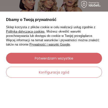
Dbamy o Twoją prywatność
Sklep korzysta z plików cookie w celu realizacji usług zgodnie z
Polityką dotyczącą cookies
. Możesz określić warunki
przechowywania lub dostępu do cookie w Twojej przeglądarce.
Więcej informacji na temat warunków i prywatności można znaleźć
także na stronie
Prywatność i warunki Google
.
Moje zamówienia
Potwierdzam wszystkie
Status zamówienia
Konfiguracja zgód
Śledzenie przesyłki
Chcę zareklamować produkt
-
Dodaj do koszyka
+
Chcę zwrócić produkt
Chcę wymienić towar