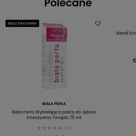
Polecane
Nasz bestseller
Nasz bestsell
Bandi Emu
C
BIAŁA PERŁA
Biała Perła Wybielająca pasta do zębów
Intensywna Terapia 75 ml
0.0