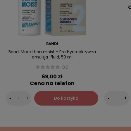
C
BANDI
Bandi More than moist - Pro Hydroaktywna
emulsja-fluid, 50 ml
0.0
69,00 zł
Cena na telefon
Do koszyka
-
+
-
+