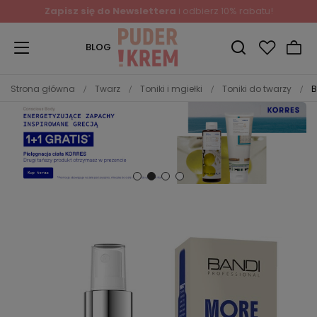
Zapisz się do Newslettera
i odbierz 10% rabatu!
BLOG
Strona główna
Twarz
Toniki i mgiełki
Toniki do twarzy
B