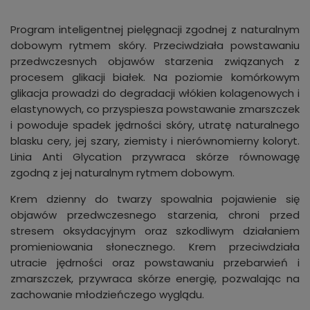
Program inteligentnej pielęgnacji zgodnej z naturalnym
dobowym rytmem skóry. Przeciwdziała powstawaniu
przedwczesnych objawów starzenia związanych z
procesem glikacji białek. Na poziomie komórkowym
glikacja prowadzi do degradacji włókien kolagenowych i
elastynowych, co przyspiesza powstawanie zmarszczek
i powoduje spadek jędrności skóry, utratę naturalnego
blasku cery, jej szary, ziemisty i nierównomierny koloryt.
Linia Anti Glycation przywraca skórze równowagę
zgodną z jej naturalnym rytmem dobowym.
Krem dzienny do twarzy spowalnia pojawienie się
objawów przedwczesnego starzenia, chroni przed
stresem oksydacyjnym oraz szkodliwym działaniem
promieniowania słonecznego. Krem przeciwdziała
utracie jędrności oraz powstawaniu przebarwień i
zmarszczek, przywraca skórze energię, pozwalając na
zachowanie młodzieńczego wyglądu.