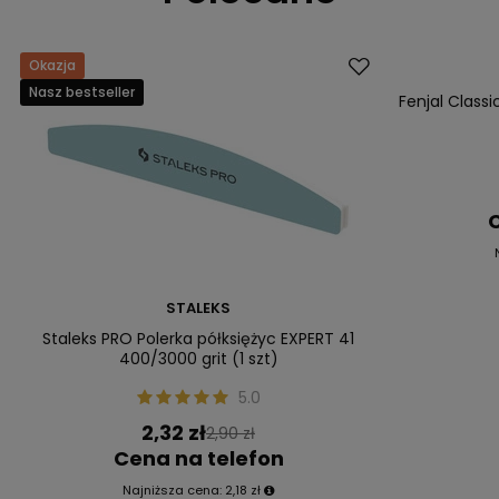
Okazja
Promocja
Nasz bestseller
Nasz bestsell
Fenjal Class
C
STALEKS
Staleks PRO Polerka półksiężyc EXPERT 41
400/3000 grit (1 szt)
5.0
2,32 zł
2,90 zł
Cena na telefon
Najniższa cena:
2,18 zł