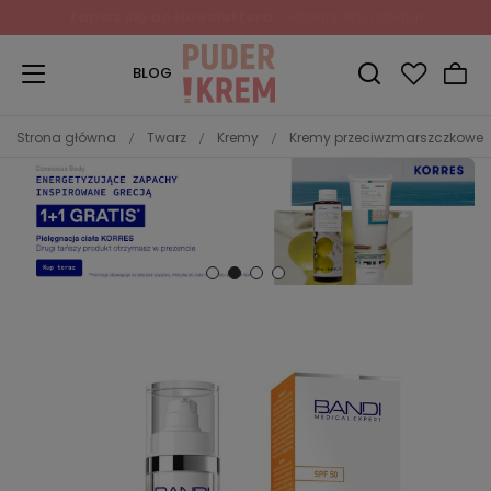
Zapisz się do Newslettera
i odbierz 10% rabatu!
BLOG
Strona główna
Twarz
Kremy
Kremy przeciwzmarszczkowe