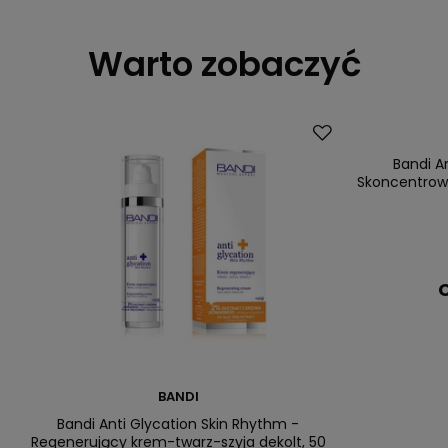
Warto zobaczyć
Bandi A
Skoncentrow
C
BANDI
Bandi Anti Glycation Skin Rhythm -
Regenerujący krem-twarz-szyja dekolt, 50