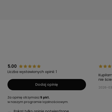
5.00
Liczba wystawionych opinii: 1
Kupiłam
nie ści
Dodaj opinię
2026-03
Za opinię otrzymasz
5 pkt.
w naszym programie lojalnościowym.
Pokaż tylko opinie potwierdzone