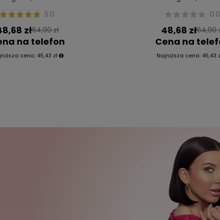
5.0
0.
48,68 zł
48,68 zł
64,90 zł
64,90 
na na telefon
Cena na tele
jniższa cena:
45,43 zł
Najniższa cena:
45,43 z