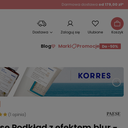
Darmowa dostawa
od 179,00 zł*
Dostawa
Zaloguj się
Ulubione
Koszyk
Blog
Marki
Promocje
(
1 opinia
)
se Podkład z efektem blur -