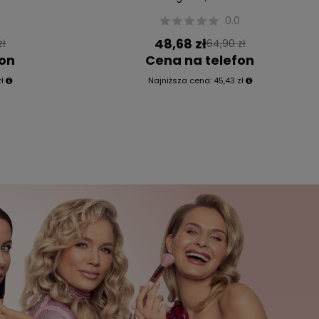
0
0.0
48,68 zł
zł
64,90 zł
fon
Cena na telefon
ł
Najniższa cena:
45,43 zł