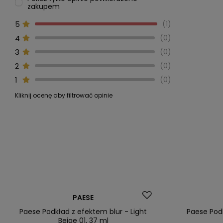
zakupem
5
1
4
0
3
0
2
0
1
0
Kliknij ocenę aby filtrować opinie
Okazja
Okazja
PAESE
Paese Podkład z efektem blur - Light
Paese Pod
Beige 01, 37 ml