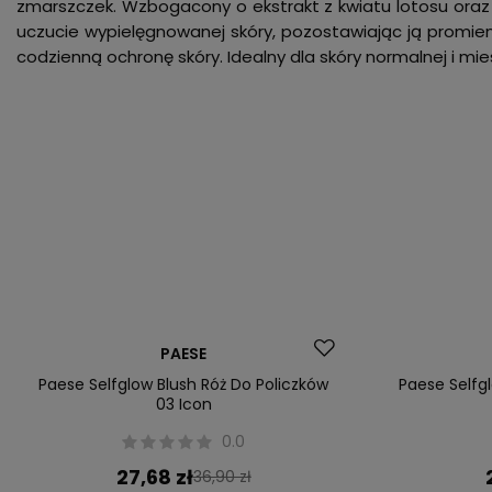
zmarszczek. Wzbogacony o ekstrakt z kwiatu lotosu oraz n
uczucie wypielęgnowanej skóry, pozostawiając ją promienną
codzienną ochronę skóry. Idealny dla skóry normalnej i mie
Okazja
Okazja
PAESE
Paese Selfglow Blush Róż Do Policzków
Paese Selfgl
03 Icon
0.0
27,68 zł
36,90 zł