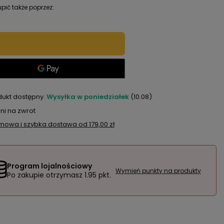
pić także poprzez:
dukt dostępny
Wysyłka
w poniedziałek
(10.08)
ni na zwrot
mowa i szybka dostawa
od
179,00 zł
Program lojalnościowy
Wymień punkty na produkty
Po zakupie otrzymasz
1.95 pkt.