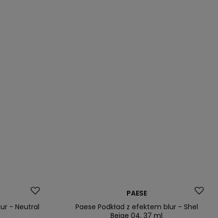
Okazja
PAESE
ur - Neutral
Paese Podkład z efektem blur - Shel
Beige 04, 37 ml