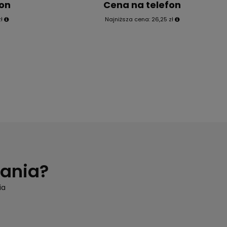
fon
Cena na telefon
ł
Najniższa cena:
26,25 zł
tania?
ia