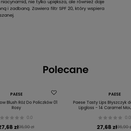
iacynamid, nie tylko upiększa, ale również daje
 i zadbaną. Zawiera filtr SPF 20, który wspiera
szanej.
Polecane
Okazja
PAESE
PAESE
ow Blush Róż Do Policzków 01
Paese Tasty Lips Błyszczyk 
Rosy
Lipgloss - 14 Caramel Mou
0.0
0.
27,68 zł
27,68 zł
36,90 zł
36,90 z