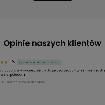
Opinie naszych klientów
5/5
Opinia potwierdzona zakupem
 ciut za jasny odcień, ale co do jakości produktu nie mam zastr
era się, polecam
-18
Dorota, Mińsk Mazowiecki