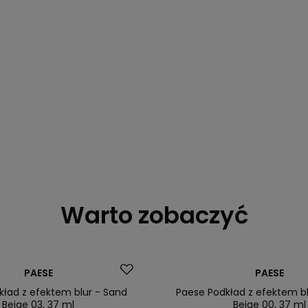
Warto zobaczyć
Okazja
PAESE
PAESE
kład z efektem blur - Sand
Paese Podkład z efektem bl
Beige 03, 37 ml
Beige 00, 37 ml