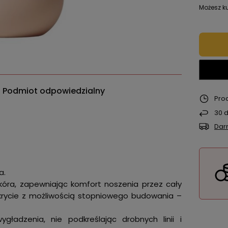
Możesz ku
Podmiot odpowiedzialny
Pro
30
d
Dar
a.
kóra, zapewniając komfort noszenia przez cały
e krycie z możliwością stopniowego budowania –
ładzenia, nie podkreślając drobnych linii i