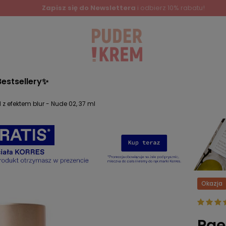
Bestsellery✨
z efektem blur - Nude 02, 37 ml
Okazja
Pae