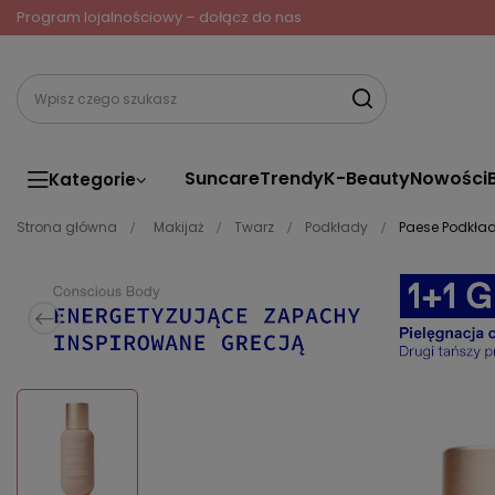
Program lojalnościowy – dołącz do nas
Suncare
Trendy
K-Beauty
Nowości
Kategorie
Strona główna
Makijaż
Twarz
Podkłady
Paese Podkład 