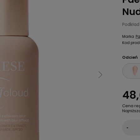
Nud
Podkład
Marka
P
Kod prod
Odcień
48,
Cena re
Najniższ
-