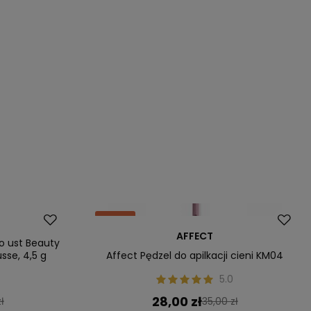
Okazja
AFFECT
do ust Beauty
sse, 4,5 g
Affect Pędzel do apilkacji cieni KM04
0
5.0
28,00 zł
ł
35,00 zł