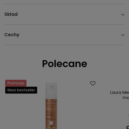
Skład
Cechy
Polecane
Promocja
Promocja
Nasz bestseller
Nasz bestsell
Laura Mer
mak
C