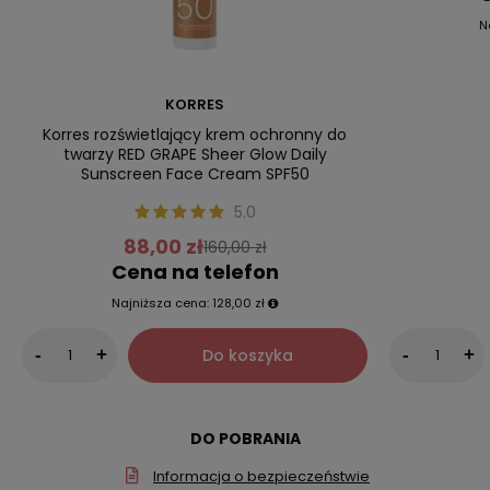
N
KORRES
Korres rozświetlający krem ochronny do
twarzy RED GRAPE Sheer Glow Daily
Sunscreen Face Cream SPF50
5.0
88,00 zł
160,00 zł
Cena na telefon
Najniższa cena:
128,00 zł
Do koszyka
-
+
-
+
DO POBRANIA
Informacja o bezpieczeństwie