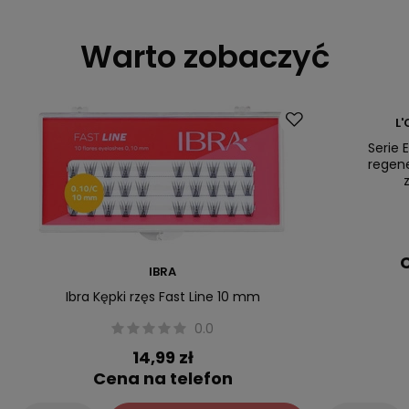
Warto zobaczyć
L
Serie 
regen
C
IBRA
Ibra Kępki rzęs Fast Line 10 mm
0.0
14,99 zł
Cena na telefon