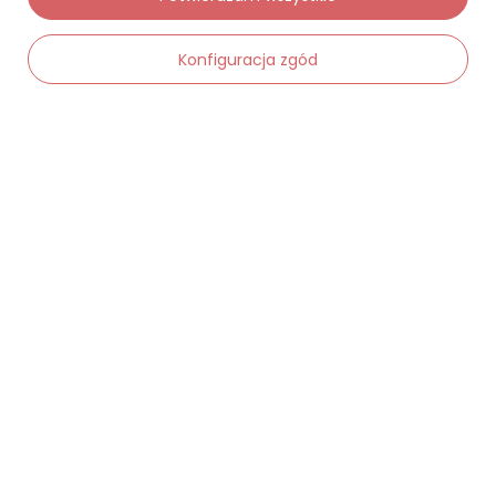
Konfiguracja zgód
-
Dodaj do koszyka
+
Moje zamówienia
Status zamówienia
Śledzenie przesyłki
Chcę zareklamować produkt
Chcę zwrócić produkt
Chcę wymienić towar
Kontakt
Moje konto