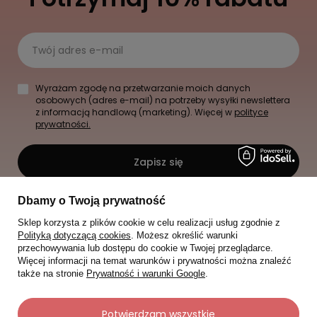
Twój adres e-mail
Wyrażam zgodę na przetwarzanie moich danych
osobowych (adres e-mail) na potrzeby wysyłki newslettera
z informacją handlową (marketing). Więcej w
polityce
prywatności.
Zapisz się
Dbamy o Twoją prywatność
Sklep korzysta z plików cookie w celu realizacji usług zgodnie z
Polityką dotyczącą cookies
. Możesz określić warunki
przechowywania lub dostępu do cookie w Twojej przeglądarce.
Więcej informacji na temat warunków i prywatności można znaleźć
także na stronie
Prywatność i warunki Google
.
Potwierdzam wszystkie