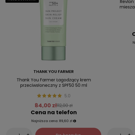
Revlon
mieszan
C
N
THANK YOU FARMER
Thank You Farmer Łagodzący krem
przeciwsłoneczny z SPF50 50 ml
5.0
84,00 zł
112,00 zł
Cena na telefon
Najniższa cena:
89,60 zł