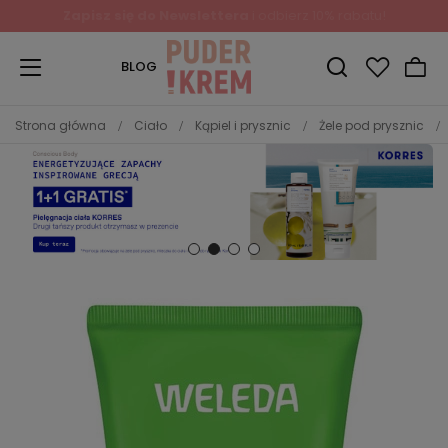
Zapisz się do Newslettera
i odbierz 10% rabatu!
BLOG
Strona główna
Ciało
Kąpiel i prysznic
Żele pod prysznic