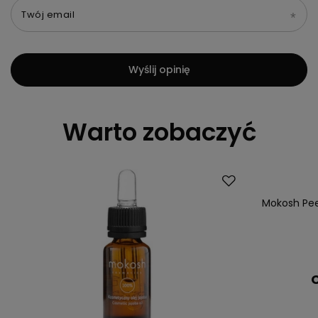
Twój email
Wyślij opinię
Warto zobaczyć
Nowość
Mokosh Pee
C