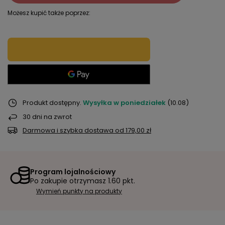
Możesz kupić także poprzez:
Produkt dostępny
Wysyłka
w poniedziałek
(10.08)
30
dni na zwrot
Darmowa i szybka dostawa
od
179,00 zł
Program lojalnościowy
Po zakupie otrzymasz
1.60 pkt.
Wymień punkty na produkty