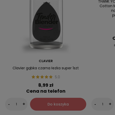
THANK YO
Cotton M
n
p
C
CLAVIER
Clavier gąbka czarna łezka super 1szt
5.0
8,99 zł
Cena na telefon
Do koszyka
-
+
-
+