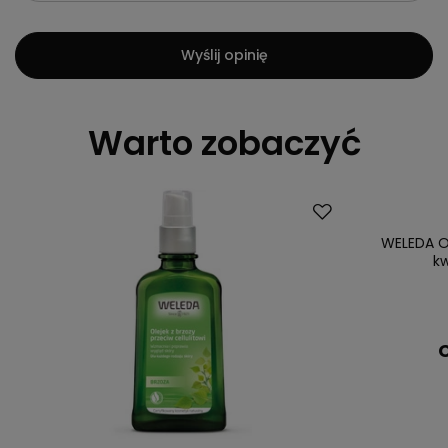
Wyślij opinię
Warto zobaczyć
WELEDA O
k
C