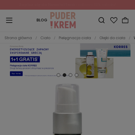
Zapisz się do Newslettera
i odbierz 10% rabatu!
BLOG
Strona główna
Ciało
Pielęgnacja ciała
Olejki do ciała