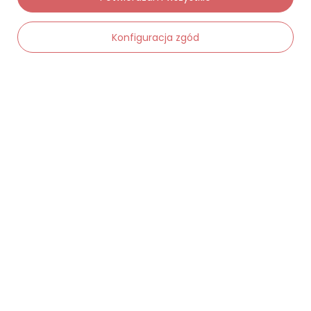
Konfiguracja zgód
Moje zamówienia
-
Dodaj do koszyka
+
Status zamówienia
Śledzenie przesyłki
Chcę zareklamować produkt
Chcę zwrócić produkt
Chcę wymienić towar
Kontakt
Moje konto