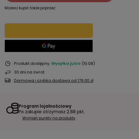
Możesz kupić także poprzez:
Produkt dostępny
Wysyłka
jutro
(10.08)
30
dni na zwrot
Darmowa i szybka dostawa
od
179,00 zł
Program lojalnościowy
Po zakupie otrzymasz
2.88 pkt.
Wymień punkty na produkty