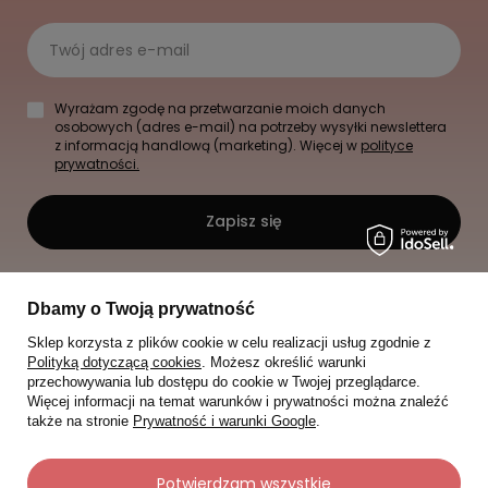
Twój adres e-mail
Wyrażam zgodę na przetwarzanie moich danych
osobowych (adres e-mail) na potrzeby wysyłki newslettera
z informacją handlową (marketing). Więcej w
polityce
prywatności.
Zapisz się
Dbamy o Twoją prywatność
Sklep korzysta z plików cookie w celu realizacji usług zgodnie z
Polityką dotyczącą cookies
. Możesz określić warunki
przechowywania lub dostępu do cookie w Twojej przeglądarce.
Więcej informacji na temat warunków i prywatności można znaleźć
także na stronie
Prywatność i warunki Google
.
Potwierdzam wszystkie