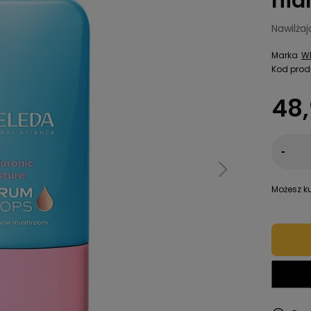
hia
Nawilża
Marka
W
Kod prod
48,
-
Możesz ku