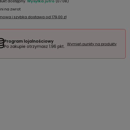
dukt dostępny
Wysyłka
jutro
(07.08)
ni na zwrot
mowa i szybka dostawa
od
179,00 zł
Program lojalnościowy
Wymień punkty na produkty
Po zakupie otrzymasz
1.96 pkt.