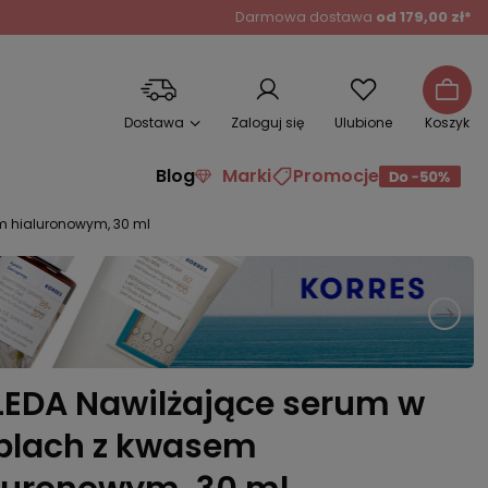
Darmowa dostawa
od 179,00 zł*
Dostawa
Zaloguj się
Ulubione
Koszyk
Blog
Marki
Promocje
m hialuronowym, 30 ml
EDA Nawilżające serum w
plach z kwasem