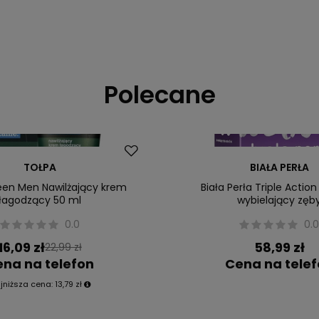
Polecane
TOŁPA
BIAŁA PERŁA
een Men Nawilżający krem
Biała Perła Triple Actio
łagodzący 50 ml
wybielający zęb
0.0
0.
16,09 zł
58,99 zł
22,99 zł
na na telefon
Cena na tele
jniższa cena:
13,79 zł