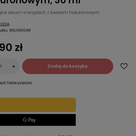
luronowym, 30 ml
jące serum w kroplach z kwasem hialuronowym
ELEDA
uktu
WEL056048
90 zł
Dodaj do koszyka
+
pić także poprzez: