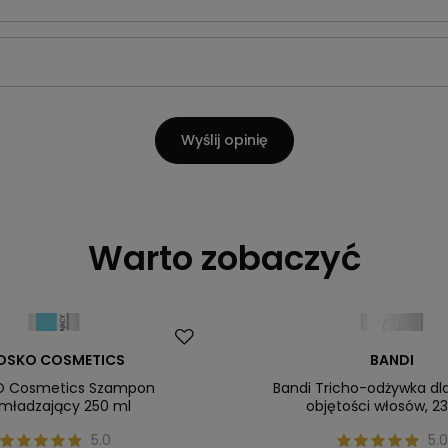
Wyślij opinię
Warto zobaczyć
OSKO COSMETICS
BANDI
 Cosmetics Szampon
Bandi Tricho-odżywka dla
mładzający 250 ml
objętości włosów, 2
5.0
5.0