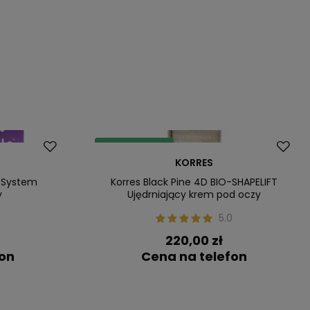
Dostawa za 0 zł
KORRES
Nasz bestseller
n System
Korres Black Pine 4D BIO-SHAPELIFT
y
Ujędrniający krem pod oczy
0
5.0
220,00 zł
fon
Cena na telefon