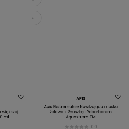
Promocja
APIS
Apis Ekstremalnie Nawilżająca maska
 większej
żelowa z Gruszką i Rabarbarem
30 ml
Aquaxtrem TM
0.0