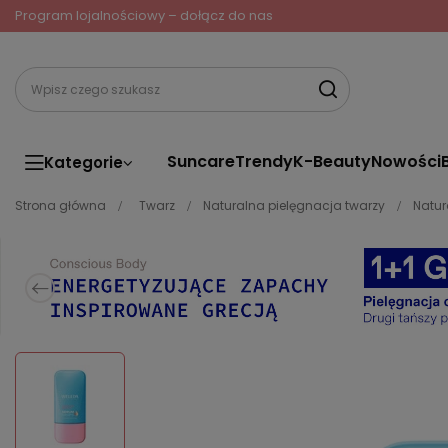
Program lojalnościowy – dołącz do nas
Suncare
Trendy
K-Beauty
Nowości
Kategorie
Strona główna
Twarz
Naturalna pielęgnacja twarzy
Natur