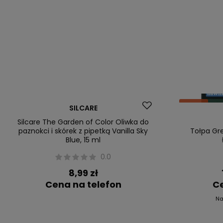
Okazja
SILCARE
Silcare The Garden of Color Oliwka do
paznokci i skórek z pipetką Vanilla Sky
Tołpa Gr
Blue, 15 ml
0.0
8,99 zł
Cena na telefon
Ce
Na