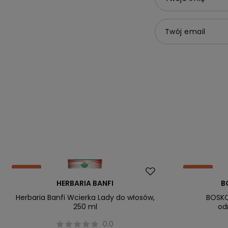
Twój email
Okazja
Okazja
HERBARIA BANFI
B
Herbaria Banfi Wcierka Lady do włosów,
BOSKO
250 ml
od
0.0