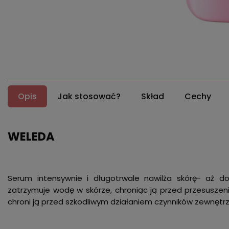
Opis
Jak stosować?
Skład
Cechy
WELEDA
Serum intensywnie i długotrwale nawilża skórę- aż do
zatrzymuje wodę w skórze, chroniąc ją przed przesuszeni
chroni ją przed szkodliwym działaniem czynników zewnę