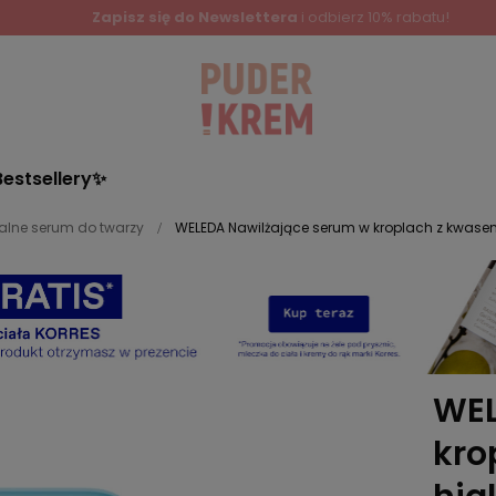
Bestsellery✨
alne serum do twarzy
WELEDA Nawilżające serum w kroplach z kwase
WEL
kro