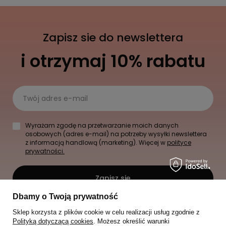
Zapisz sie do newslettera
i otrzymaj 10% rabatu
Twój adres e-mail
Wyrażam zgodę na przetwarzanie moich danych
osobowych (adres e-mail) na potrzeby wysyłki newslettera
z informacją handlową (marketing). Więcej w
polityce
prywatności.
Zapisz się
Dbamy o Twoją prywatność
Sklep korzysta z plików cookie w celu realizacji usług zgodnie z
Polityką dotyczącą cookies
. Możesz określić warunki