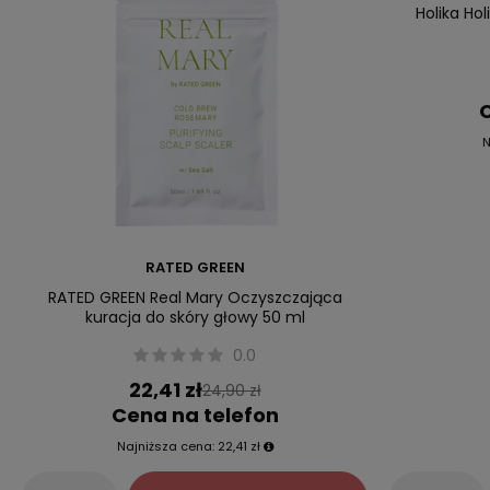
Holika Hol
C
N
RATED GREEN
RATED GREEN Real Mary Oczyszczająca
kuracja do skóry głowy 50 ml
0.0
22,41 zł
24,90 zł
Cena na telefon
Najniższa cena:
22,41 zł