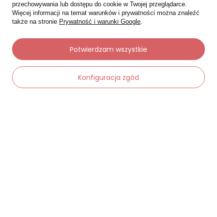
przechowywania lub dostępu do cookie w Twojej przeglądarce.
Więcej informacji na temat warunków i prywatności można znaleźć
także na stronie
Prywatność i warunki Google
.
Potwierdzam wszystkie
Konfiguracja zgód
-
Dodaj do koszyka
+
Moje zamówienia
Status zamówienia
Śledzenie przesyłki
Chcę zareklamować produkt
Chcę zwrócić produkt