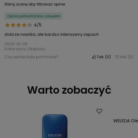
Kliknij ocenę aby filtrować opinie
Opinia potwierdzona zakupem
4/5
dobrze nawilża, ale bardzo intensywny zapach
2025-10-28
Katarzyna, Otrębusy
Czy opinia była pomocna?
Tak
0
Nie
0
Warto zobaczyć
WELEDA Olej