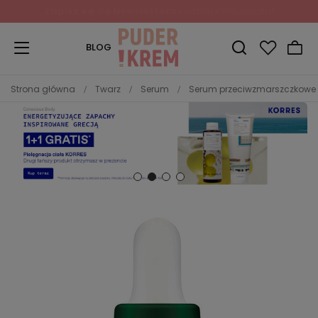
Zapisz się do Newslettera
i odbierz 10% rabatu!
BLOG
Strona główna
Twarz
Serum
Serum przeciwzmarszczkowe