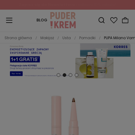
Zapisz się do Newslettera
i odbierz 10% rabatu!
BLOG
Strona główna
Makijaż
Usta
Pomadki
PUPA Milano Vam