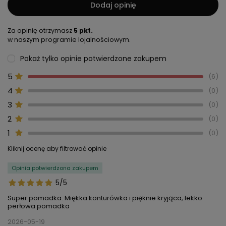
Dodaj opinię
Za opinię otrzymasz
5 pkt.
w naszym programie lojalnościowym.
Pokaż tylko opinie potwierdzone zakupem
5
6
4
0
3
0
2
0
1
0
Kliknij ocenę aby filtrować opinie
Opinia potwierdzona zakupem
5/5
Super pomadka. Miękka konturówka i pięknie kryjąca, lekko
perłowa pomadka
2026-05-19