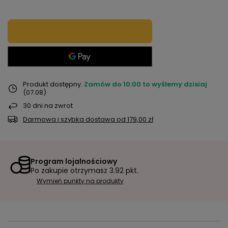
Produkt dostępny
Zamów do
10:00 to wyślemy dzisiaj
(07.08)
30
dni na zwrot
Darmowa i szybka dostawa
od
179,00 zł
Program lojalnościowy
Po zakupie otrzymasz
3.92 pkt.
Wymień punkty na produkty