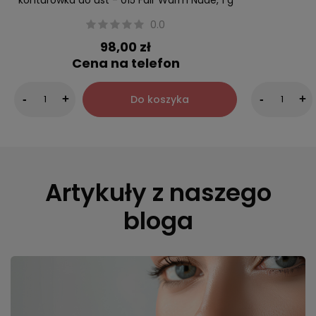
konturówka do ust - 015 Fair Warm Nude, 1 g
0.0
98,00 zł
Cena na telefon
Do koszyka
-
+
-
+
Artykuły z naszego
bloga