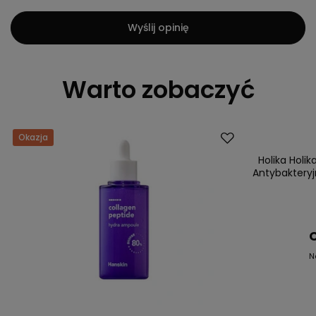
Wyślij opinię
Warto zobaczyć
Okazja
Promocja
Holika Holi
Antybakteryj
C
N