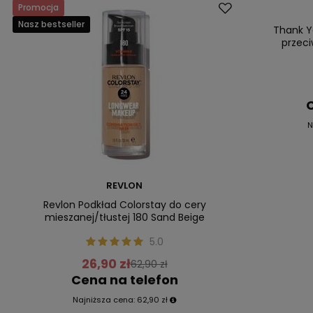
Promocja
Promocja
Nasz bestseller
Nasz bestsell
Thank Y
przeci
C
N
REVLON
Revlon Podkład Colorstay do cery
mieszanej/tłustej 180 Sand Beige
5.0
26,90 zł
62,90 zł
Cena na telefon
Najniższa cena:
62,90 zł