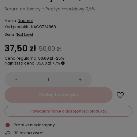
Serum do twarzy - Peptyd miedziowy 0,5%
Marka
Nacomi
Kod produktu
NACO724868
Seria
Next Level
37,50 zł
50,00 zł
Cena regularna:
50,00 zł
-25%
Najniższa cena:
35,00 zł
+7%
-
+
Dodaj do koszyka
Powiadom mnie o dostępności produktu
Produkt niedostępny
30
dni na zwrot