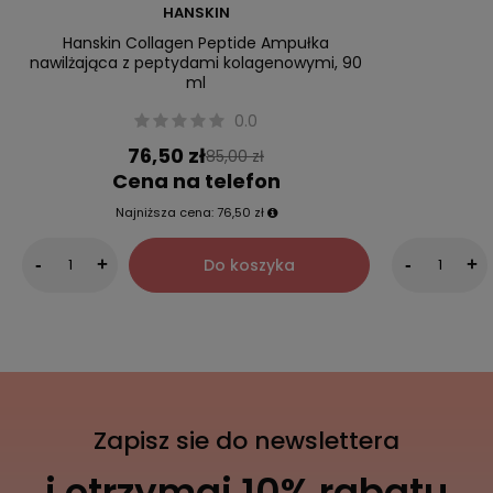
HANSKIN
Hanskin Collagen Peptide Ampułka
nawilżająca z peptydami kolagenowymi, 90
ml
0.0
76,50 zł
85,00 zł
Cena na telefon
Najniższa cena:
76,50 zł
Do koszyka
-
+
-
+
Zapisz sie do newslettera
i otrzymaj 10% rabatu