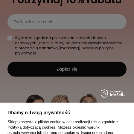
Twój adres e-mail
Wyrażam zgodę na przetwarzanie moich danych
osobowych (adres e-mail) na potrzeby wysyłki newslettera
z informacją handlową (marketing). Więcej w
polityce
prywatności.
Zapisz się
Dbamy o Twoją prywatność
Sklep korzysta z plików cookie w celu realizacji usług zgodnie z
Polityką dotyczącą cookies
. Możesz określić warunki
przechowywania lub dostępu do cookie w Twojej przeglądarce.