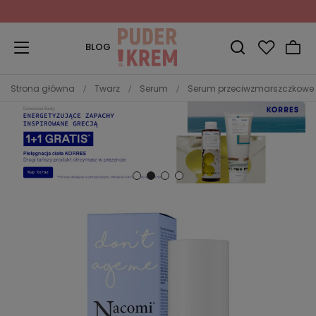
Zapisz się do Newslettera
i odbierz 10% rabatu!
BLOG
Strona główna
Twarz
Serum
Serum przeciwzmarszczkowe