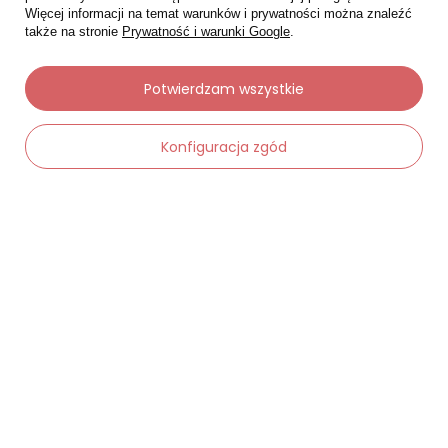
Więcej informacji na temat warunków i prywatności można znaleźć
także na stronie
Prywatność i warunki Google
.
Potwierdzam wszystkie
Moje zamówienia
Konfiguracja zgód
Status zamówienia
Śledzenie przesyłki
-
Dodaj do koszyka
+
Chcę zareklamować produkt
Chcę zwrócić produkt
Chcę wymienić towar
Kontakt
Moje konto