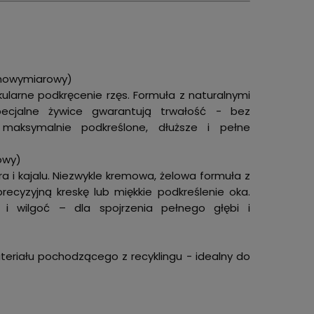
ełnowymiarowy)
ularne podkręcenie rzęs. Formuła z naturalnymi
ecjalne żywice gwarantują trwałość - bez
maksymalnie podkreślone, dłuższe i pełne
owy)
era i kajalu. Niezwykle kremowa, żelowa formuła z
ecyzyjną kreskę lub miękkie podkreślenie oka.
i wilgoć – dla spojrzenia pełnego głębi i
teriału pochodzącego z recyklingu - idealny do