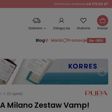
Darmowa dostawa
od 179,00 zł*
Dostawa
Zaloguj się
Ulubione
Koszyk
Blog
Marki
Promocje
(
0 opinii
)
A Milano Zestaw Vamp!