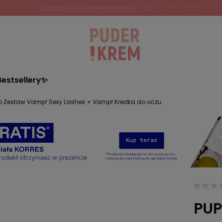
Zapisz się do Newslettera
i odbierz 10% rabatu!
Bestsellery✨
o Zestaw Vamp! Sexy Lashes + Vamp! Kredka do oczu
PUP