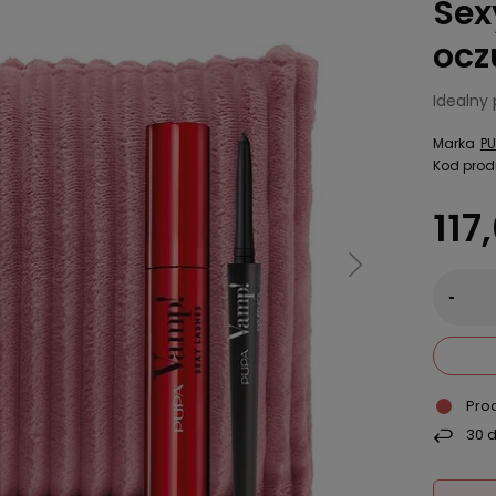
Sex
ocz
Idealny
Marka
PU
Kod prod
117
-
Pro
30
d