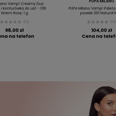
PUPA MILANO
lano Vamp! Creamy Duo
i konturówka do ust - 016
PUPA Milano Vamp! Paleta 
Warm Rose, 1 g
powiek 001 Natural 
0.0
0.
98,00 zł
104,00 zł
na na telefon
Cena na tele