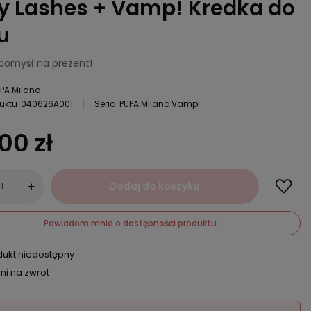
y Lashes + Vamp! Kredka do
u
 pomysł na prezent!
PA Milano
uktu
040626A001
Seria
PUPA Milano Vamp!
,00 zł
Dodaj do koszyka
+
Powiadom mnie o dostępności produktu
dukt niedostępny
ni na zwrot