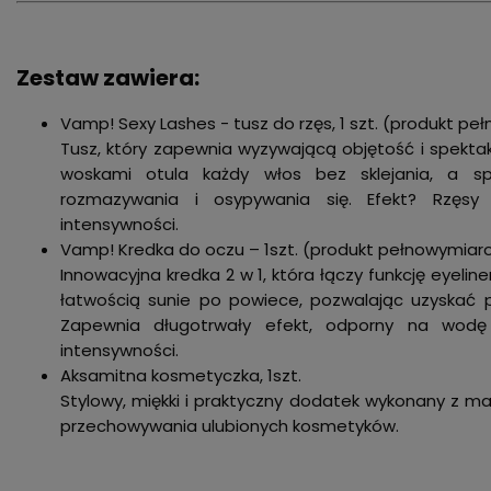
Zestaw zawiera:
Vamp! Sexy Lashes - tusz do rzęs, 1 szt. (produkt p
Tusz, który zapewnia wyzywającą objętość i spektak
woskami otula każdy włos bez sklejania, a sp
rozmazywania i osypywania się. Efekt? Rzęsy 
intensywności.
Vamp! Kredka do oczu – 1szt. (produkt pełnowymiar
Innowacyjna kredka 2 w 1, która łączy funkcję eyelin
łatwością sunie po powiece, pozwalając uzyskać pr
Zapewnia długotrwały efekt, odporny na wodę 
intensywności.
Aksamitna kosmetyczka, 1szt.
Stylowy, miękki i praktyczny dodatek wykonany z ma
przechowywania ulubionych kosmetyków.