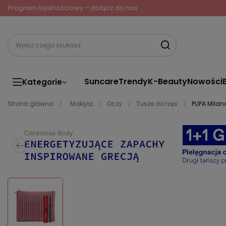
Program lojalnościowy – dołącz do nas
Suncare
Trendy
K-Beauty
Nowości
Kategorie
Strona główna
Makijaż
Oczy
Tusze do rzęs
PUPA Milan