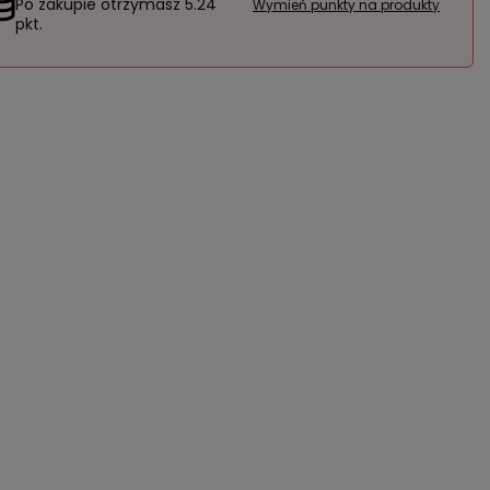
Po zakupie otrzymasz
5.24
Wymień punkty na produkty
pkt.