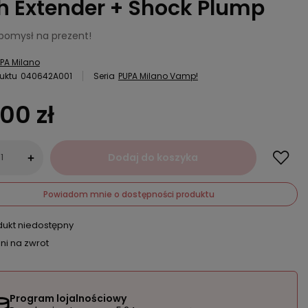
h Extender + Shock Plump
 pomysł na prezent!
PA Milano
uktu
040642A001
Seria
PUPA Milano Vamp!
,00 zł
Dodaj do koszyka
+
Powiadom mnie o dostępności produktu
dukt niedostępny
ni na zwrot
Program lojalnościowy