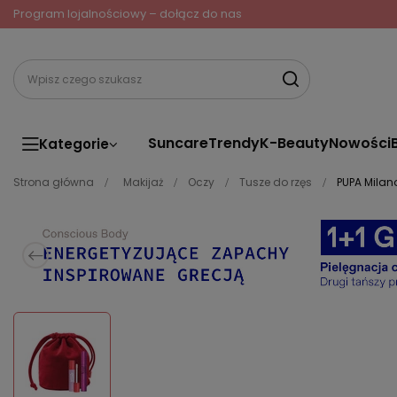
Program lojalnościowy – dołącz do nas
Suncare
Trendy
K-Beauty
Nowości
Kategorie
Strona główna
Makijaż
Oczy
Tusze do rzęs
PUPA Milan