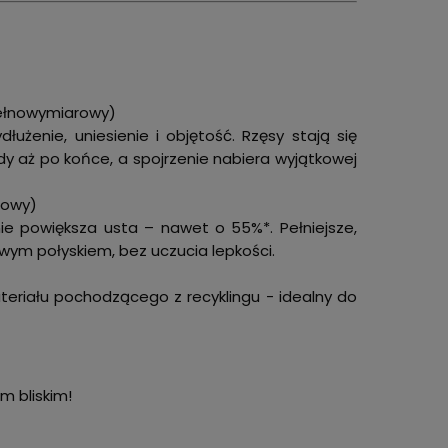
 pełnowymiarowy)
użenie, uniesienie i objętość. Rzęsy stają się
dy aż po końce, a spojrzenie nabiera wyjątkowej
rowy)
nie powiększa usta – nawet o 55%*. Pełniejsze,
wym połyskiem, bez uczucia lepkości.
teriału pochodzącego z recyklingu - idealny do
m bliskim!