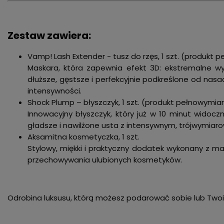
Zestaw zawiera:
Vamp! Lash Extender - tusz do rzęs, 1 szt. (produkt
Maskara, która zapewnia efekt 3D: ekstremalne wydł
dłuższe, gęstsze i perfekcyjnie podkreślone od nasa
intensywności.
Shock Plump – błyszczyk, 1 szt. (produkt pełnowymia
Innowacyjny błyszczyk, który już w 10 minut widocz
gładsze i nawilżone usta z intensywnym, trójwymiaro
Aksamitna kosmetyczka, 1 szt.
Stylowy, miękki i praktyczny dodatek wykonany z ma
przechowywania ulubionych kosmetyków.
Odrobina luksusu, którą możesz podarować sobie lub Twoi