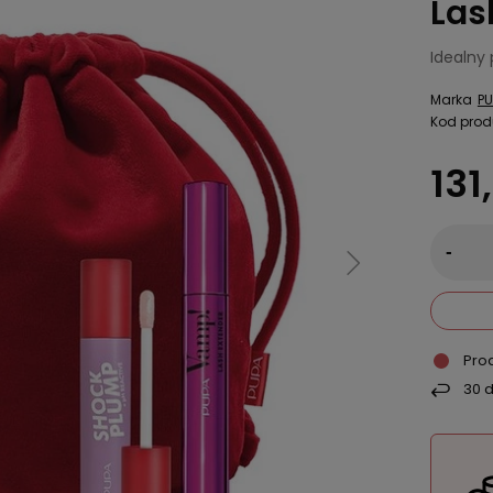
Las
Idealny
Marka
PU
Kod prod
131
-
Pro
30
d