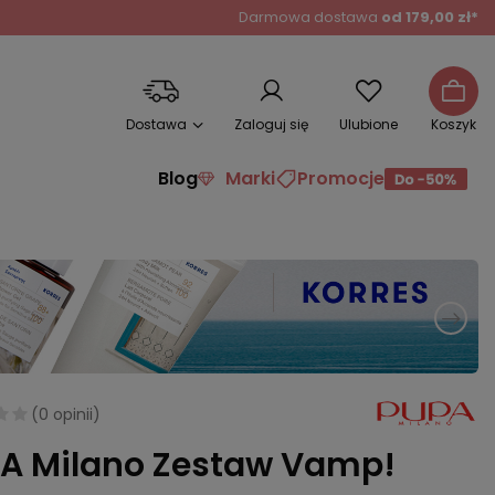
Darmowa dostawa
od 179,00 zł*
Dostawa
Zaloguj się
Ulubione
Koszyk
Blog
Marki
Promocje
(
0 opinii
)
A Milano Zestaw Vamp!