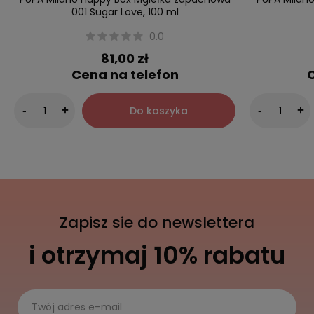
001 Sugar Love, 100 ml
0.0
81,00 zł
Cena na telefon
C
Do koszyka
-
+
-
+
Zapisz sie do newslettera
i otrzymaj 10% rabatu
Twój adres e-mail