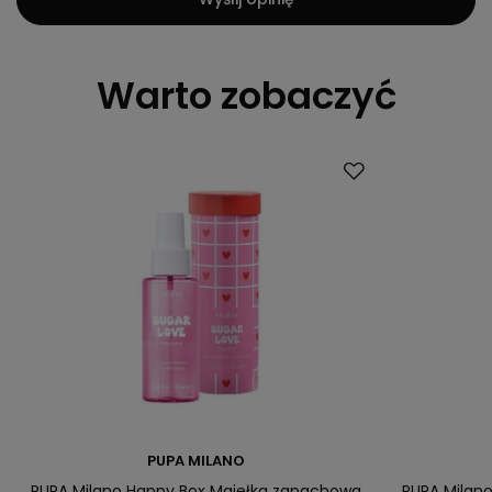
Warto zobaczyć
PUPA MILANO
PUPA Milano Happy Box Mgiełka zapachowa
PUPA Milano