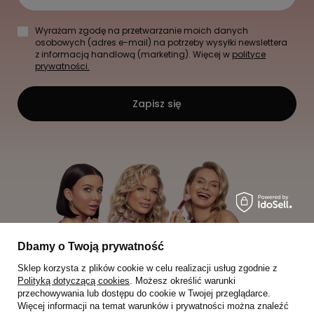
Wyrażam zgodę na przetwarzanie moich danych
osobowych (adres e-mail) na potrzeby wysyłki newslettera
z informacją handlową (marketing). Więcej w
polityce
prywatności.
Zapisz się
Dbamy o Twoją prywatność
Sklep korzysta z plików cookie w celu realizacji usług zgodnie z
Polityką dotyczącą cookies
. Możesz określić warunki
przechowywania lub dostępu do cookie w Twojej przeglądarce.
Więcej informacji na temat warunków i prywatności można znaleźć