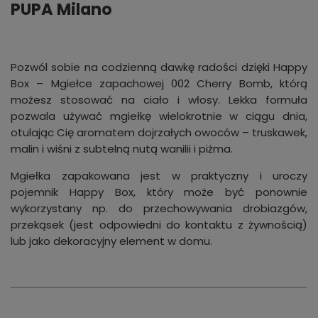
PUPA Milano
Pozwól sobie na codzienną dawkę radości dzięki Happy
Box – Mgiełce zapachowej 002 Cherry Bomb, którą
możesz stosować na ciało i włosy. Lekka formuła
pozwala używać mgiełkę wielokrotnie w ciągu dnia,
otulając Cię aromatem dojrzałych owoców – truskawek,
malin i wiśni z subtelną nutą wanilii i piżma.
Mgiełka zapakowana jest w praktyczny i uroczy
pojemnik Happy Box, który może być ponownie
wykorzystany np. do przechowywania drobiazgów,
przekąsek (jest odpowiedni do kontaktu z żywnością)
lub jako dekoracyjny element w domu.