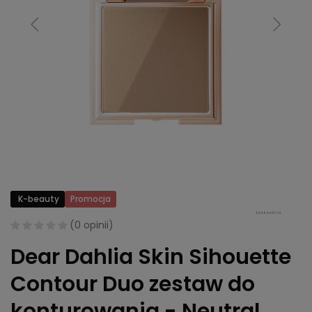
K-beauty
Promocja
(
0 opinii
)
Dear Dahlia Skin Sihouette
Contour Duo zestaw do
konturowania - Neutral,