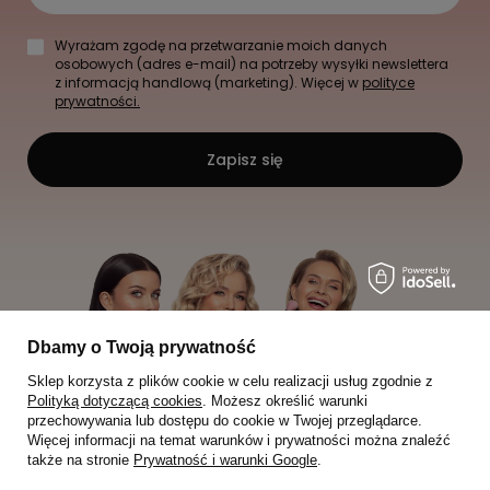
Wyrażam zgodę na przetwarzanie moich danych
osobowych (adres e-mail) na potrzeby wysyłki newslettera
z informacją handlową (marketing). Więcej w
polityce
prywatności.
Zapisz się
Dbamy o Twoją prywatność
Sklep korzysta z plików cookie w celu realizacji usług zgodnie z
Polityką dotyczącą cookies
. Możesz określić warunki
przechowywania lub dostępu do cookie w Twojej przeglądarce.
Więcej informacji na temat warunków i prywatności można znaleźć
także na stronie
Prywatność i warunki Google
.