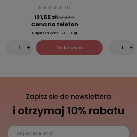
0.0
121,55 zł
143,00 zł
Cena na telefon
Najniższa cena:
121,55 zł
Do koszyka
-
+
-
+
Zapisz sie do newslettera
i otrzymaj 10% rabatu
Twój adres e-mail