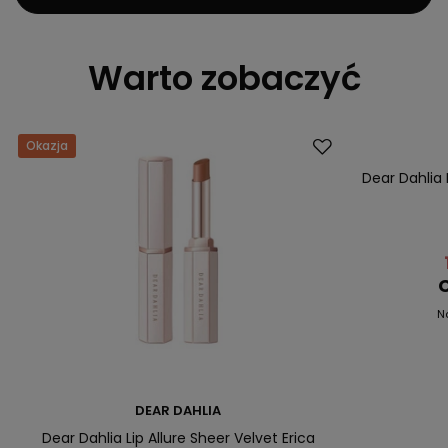
Warto zobaczyć
Okazja
Promocja
Dear Dahlia 
C
N
DEAR DAHLIA
Dear Dahlia Lip Allure Sheer Velvet Erica