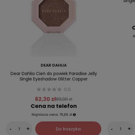
Singl
C
N
DEAR DAHLIA
Dear Dahlia Cień do powiek Paradise Jelly
Single Eyeshadow Glitter Copper
0.0
62,30 zł
89,00 zł
Cena na telefon
Najniższa cena:
75,65 zł
Do koszyka
-
+
-
+