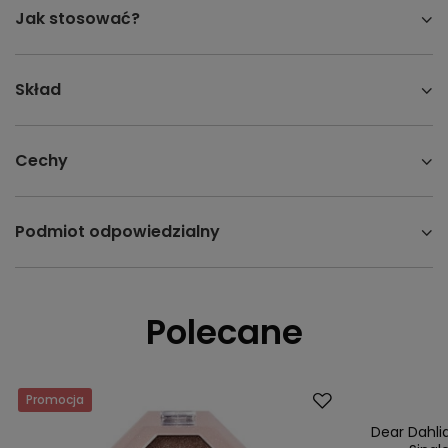
Jak stosować?
Skład
Cechy
Podmiot odpowiedzialny
Polecane
Promocja
Promocja
Dear Dahlia