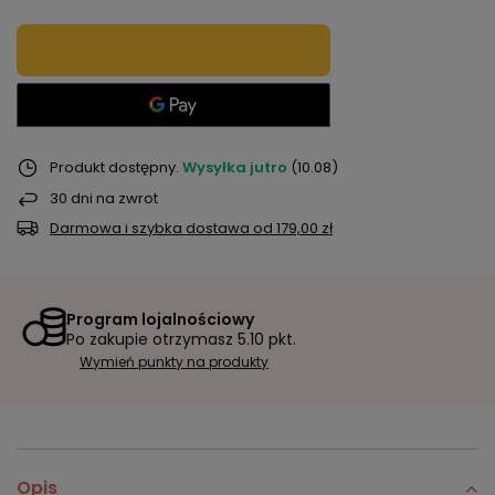
Produkt dostępny
Wysyłka
jutro
(10.08)
30
dni na zwrot
Darmowa i szybka dostawa
od
179,00 zł
Program lojalnościowy
Po zakupie otrzymasz
5.10 pkt.
Wymień punkty na produkty
Opis