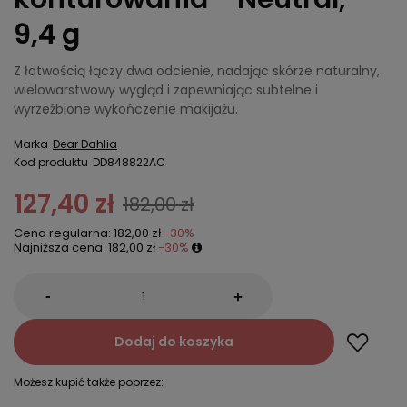
9,4 g
Z łatwością łączy dwa odcienie, nadając skórze naturalny,
wielowarstwowy wygląd i zapewniając subtelne i
wyrzeźbione wykończenie makijażu.
Marka
Dear Dahlia
Kod produktu
DD848822AC
127,40 zł
182,00 zł
Cena regularna:
182,00 zł
-30%
Najniższa cena:
182,00 zł
-30%
-
+
Dodaj do koszyka
Możesz kupić także poprzez: