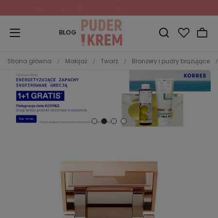
Zapisz się do Newslettera
i odbierz 10% rabatu!
BLOG
Strona główna
Makijaż
Twarz
Bronzery i pudry brązujące