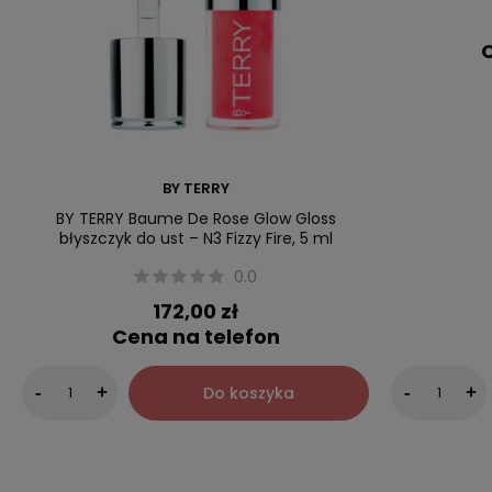
C
BY TERRY
BY TERRY Baume De Rose Glow Gloss
błyszczyk do ust – N3 Fizzy Fire, 5 ml
0.0
172,00 zł
Cena na telefon
Do koszyka
-
+
-
+