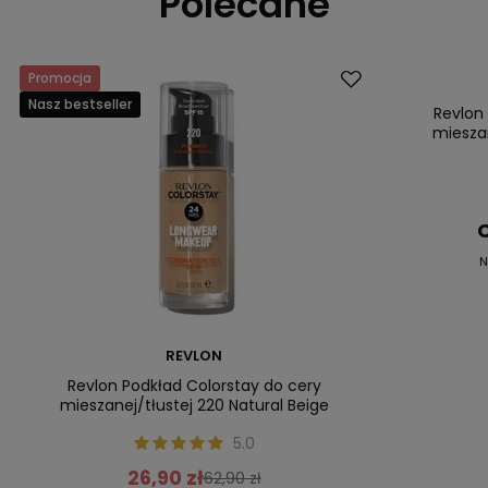
Polecane
Promocja
Promocja
Nasz bestseller
Nasz bestsell
Revlon
mieszan
C
N
REVLON
Revlon Podkład Colorstay do cery
mieszanej/tłustej 220 Natural Beige
5.0
26,90 zł
62,90 zł