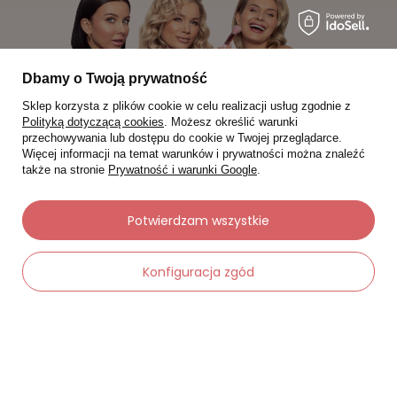
Dbamy o Twoją prywatność
Sklep korzysta z plików cookie w celu realizacji usług zgodnie z
Polityką dotyczącą cookies
. Możesz określić warunki
przechowywania lub dostępu do cookie w Twojej przeglądarce.
Więcej informacji na temat warunków i prywatności można znaleźć
także na stronie
Prywatność i warunki Google
.
Potwierdzam wszystkie
Moje zamówienia
Konfiguracja zgód
Status zamówienia
Śledzenie przesyłki
Chcę zareklamować produkt
-
Dodaj do koszyka
+
Chcę zwrócić produkt
Chcę wymienić towar