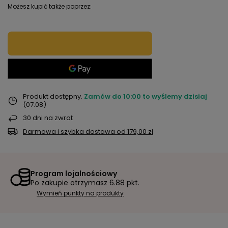
Możesz kupić także poprzez:
Produkt dostępny
Zamów do
10:00 to wyślemy dzisiaj
(07.08)
30
dni na zwrot
Darmowa i szybka dostawa
od
179,00 zł
Program lojalnościowy
Po zakupie otrzymasz
6.88 pkt.
Wymień punkty na produkty