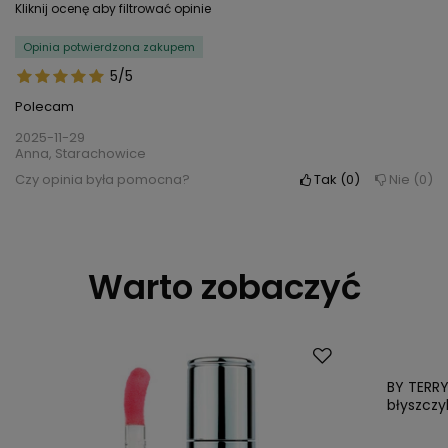
Kliknij ocenę aby filtrować opinie
Opinia potwierdzona zakupem
5/5
Polecam
2025-11-29
Anna, Starachowice
Czy opinia była pomocna?
Tak
0
Nie
0
Warto zobaczyć
BY TERR
błyszczy