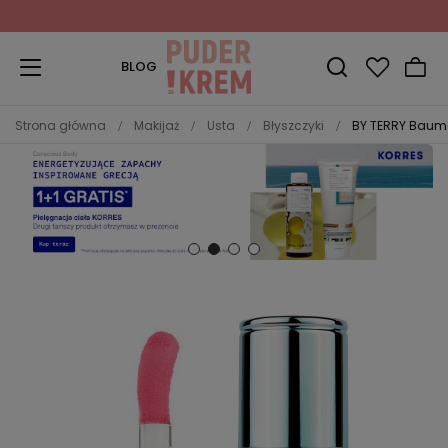
Zapisz się do Newslettera
i odbierz 10% rabatu!
BLOG
Strona główna
Makijaż
Usta
Błyszczyki
BY TERRY Baume 