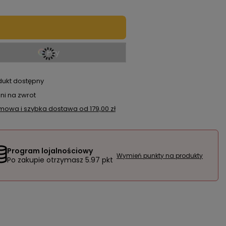
dukt dostępny
ni na zwrot
mowa i szybka dostawa
od
179,00 zł
Program lojalnościowy
Wymień punkty na produkty
Po zakupie otrzymasz
5.97 pkt