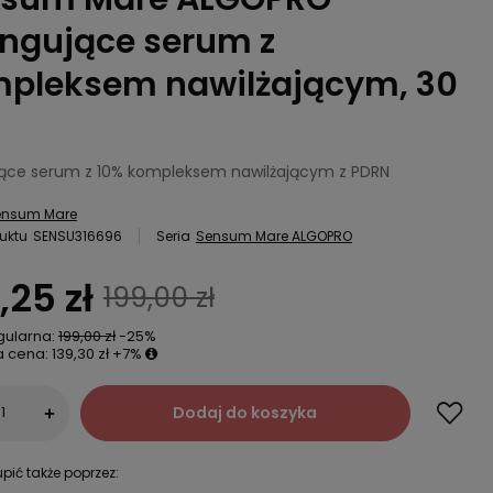
tingujące serum z
pleksem nawilżającym, 30
ujące serum z 10% kompleksem nawilżającym z PDRN
ensum Mare
uktu
SENSU316696
Seria
Sensum Mare ALGOPRO
,25 zł
199,00 zł
gularna:
199,00 zł
-25%
a cena:
139,30 zł
+7%
Dodaj do koszyka
+
pić także poprzez: