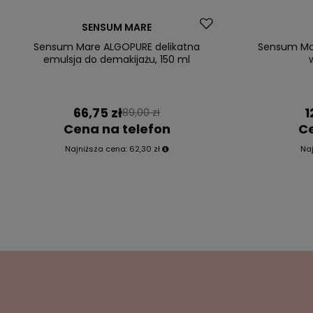
Okazja
Okazja
SENSUM MARE
Sensum Mare ALGOPURE delikatna
Sensum Mar
emulsja do demakijażu, 150 ml
66,75 zł
1
89,00 zł
Cena na telefon
Ce
Najniższa cena:
62,30 zł
Na