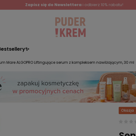
Zapisz się do Newslettera
i odbierz 10% rabatu!
Bestsellery✨
um Mare ALGOPRO Liftingujące serum z kompleksem nawilżającym, 30 ml
Okazja
Sen