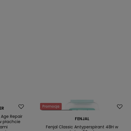
Promocja
ER
Nasz bestseller
 Age Repair
FENJAL
w płachcie
kami
Fenjal Classic Antyperspirant 48H w