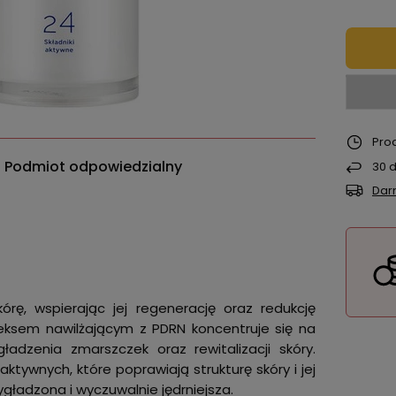
Pro
Podmiot odpowiedzialny
30
d
Dar
kórę, wspierając jej regenerację oraz redukcję
ksem nawilżającym z PDRN koncentruje się na
gładzenia zmarszczek oraz rewitalizacji skóry.
tywnych, które poprawiają strukturę skóry i jej
ygładzona i wyczuwalnie jędrniejsza.