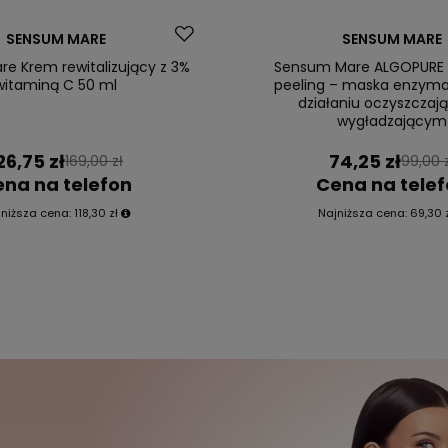
Okazja
SENSUM MARE
Sensum Mare ALGOPURE d
SENSUM MARE
peeling – maska enzyma
e Krem rewitalizujący z 3%
działaniu oczyszczaj
witaminą C 50 ml
wygładzającym
26,75 zł
74,25 zł
169,00 zł
99,00 
na na telefon
Cena na tele
jniższa cena:
118,30 zł
Najniższa cena:
69,30 