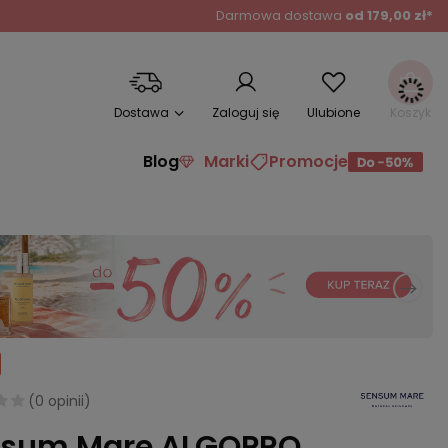
Darmowa dostawa
od 179,00 zł*
Dostawa
Zaloguj się
Ulubione
Koszyk
Blog
Marki
Promocje
(
0 opinii
)
sum Mare ALGOPRO