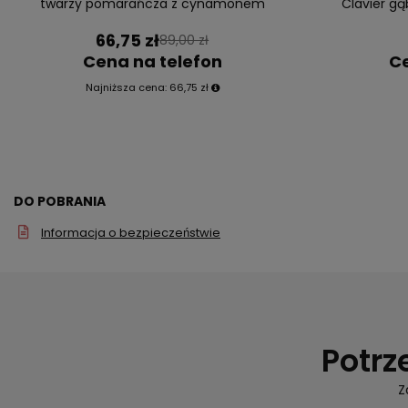
twarzy pomarańcza z cynamonem
Clavier gą
66,75 zł
89,00 zł
Cena na telefon
Ce
Najniższa cena:
66,75 zł
DO POBRANIA
Informacja o bezpieczeństwie
Potrz
Z