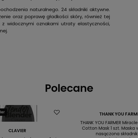
ochodzenia naturalnego. 24 składniki aktywne.
nie oraz poprawę gładkości skóry, również tej
 z widocznymi oznakami utraty elastyczności,
nej.
Polecane
ler
Promocja
THANK YOU FARM
Nasz bestseller
THANK YOU FARMER Miracle
Cotton Mask 1 szt. Maska 
CLAVIER
nasączona składni