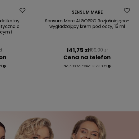
Okazja
elikatny
SENSUM MARE
tyczna o
ącym i
Sensum Mare ALGOPRO Rozjaśniająco-
wygładzający krem pod oczy, 15 ml
141,75 zł
zł
189,00 zł
fon
Cena na telefon
zł
Najniższa cena:
132,30 zł