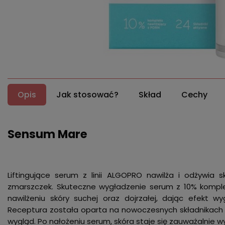
Opis
Jak stosować?
Skład
Cechy
Sensum Mare
Liftingujące serum z linii ALGOPRO nawilża i odżywia s
zmarszczek. Skuteczne wygładzenie serum z 10% komple
nawilżeniu skóry suchej oraz dojrzałej, dając efekt wy
Receptura została oparta na nowoczesnych składnikach ak
wygląd. Po nałożeniu serum, skóra staje się zauważalnie w