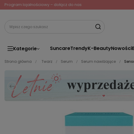
Program lojalnościowy – dołącz do nas
Suncare
Trendy
K-Beauty
Nowości
Kategorie
Strona główna
Twarz
Serum
Serum nawilżające
Sens