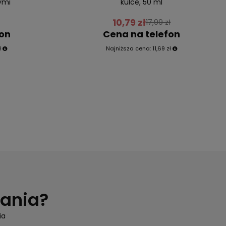
ymi
kulce, 50 ml
10,79 zł
17,99 zł
fon
Cena na telefon
ł
Najniższa cena:
11,69 zł
tania?
ia