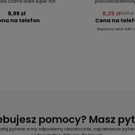
bka czarna łezka super 1szt
przeciwstarzeniow
8,99 zł
8,25 zł
11,00 zł
na na telefon
Cena na tele
Najniższa cena:
8,80 z
ebujesz pomocy? Masz py
adaj pytanie a my odpowiemy niezwłocznie, najciekawsze pytan