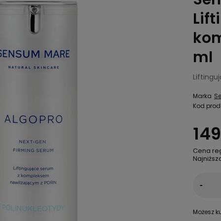
Lif
kom
ml
Lifting
Marka
S
Kod prod
149
Cena re
Najniższ
-
Możesz ku