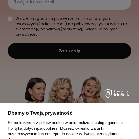
Twój adres e-mail
Wyrażam zgodę na przetwarzanie moich danych
osobowych (adres e-mail) na potrzeby wysyłki newslettera
z informacją handlową (marketing). Więcej w
polityce
prywatności.
Zapisz się
Dbamy o Twoją prywatność
Sklep korzysta z plików cookie w celu realizacji usług zgodnie z
Polityką dotyczącą cookies
. Możesz określić warunki
przechowywania lub dostępu do cookie w Twojej przeglądarce.