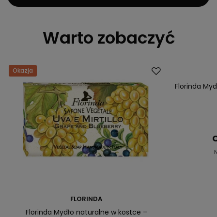
Warto zobaczyć
Okazja
Okazja
Florinda Myd
C
N
FLORINDA
Florinda Mydło naturalne w kostce –