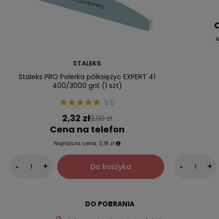
C
N
STALEKS
Staleks PRO Polerka półksiężyc EXPERT 41
400/3000 grit (1 szt)
5.0
2,32 zł
2,90 zł
Cena na telefon
Najniższa cena:
2,18 zł
Do koszyka
-
+
-
+
DO POBRANIA