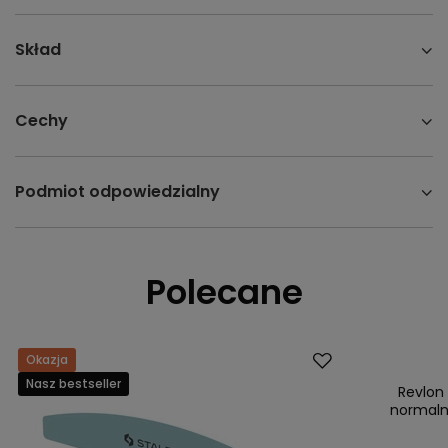
Skład
Cechy
Podmiot odpowiedzialny
Polecane
Okazja
Promocja
Nasz bestseller
Nasz bestsell
Revlon
normaln