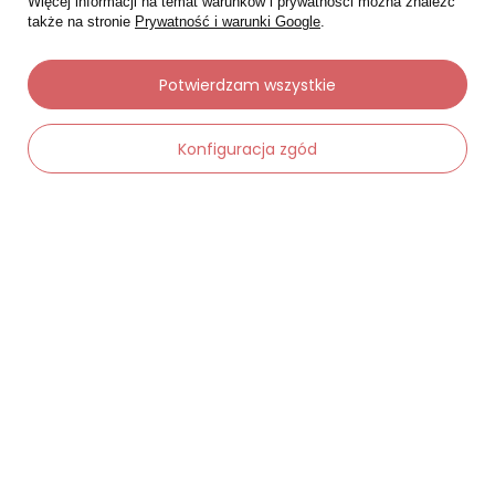
Więcej informacji na temat warunków i prywatności można znaleźć
także na stronie
Prywatność i warunki Google
.
Potwierdzam wszystkie
Moje zamówienia
Status zamówienia
Konfiguracja zgód
Śledzenie przesyłki
Chcę zareklamować produkt
-
Dodaj do koszyka
+
Chcę zwrócić produkt
Chcę wymienić towar
Kontakt
Moje konto
Regulaminy