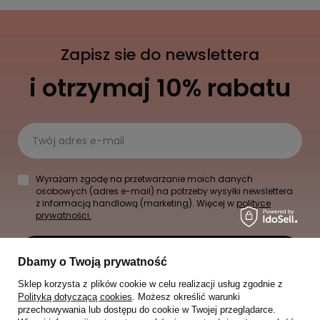
Zapisz sie do newslettera
i otrzymaj 10% rabatu
Twój adres e-mail
Wyrażam zgodę na przetwarzanie moich danych
osobowych (adres e-mail) na potrzeby wysyłki newslettera
z informacją handlową (marketing). Więcej w
polityce
prywatności.
Zapisz się
Dbamy o Twoją prywatność
Sklep korzysta z plików cookie w celu realizacji usług zgodnie z
Polityką dotyczącą cookies
. Możesz określić warunki
przechowywania lub dostępu do cookie w Twojej przeglądarce.