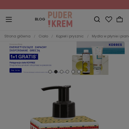
Zapisz się do Newslettera
i odbierz 10% rabatu!
BLOG
Strona główna
Ciało
Kąpiel i prysznic
Mydła w płynie i pia