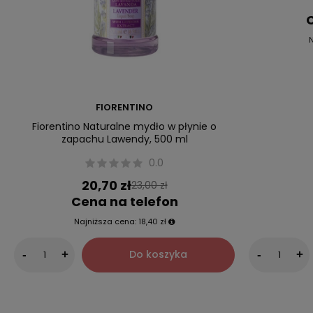
C
FIORENTINO
Fiorentino Naturalne mydło w płynie o
zapachu Lawendy, 500 ml
0.0
20,70 zł
23,00 zł
Cena na telefon
Najniższa cena:
18,40 zł
Do koszyka
-
+
-
+