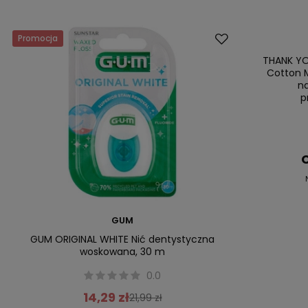
Promocja
Promocja
Nasz bestsell
THANK YO
Cotton M
n
p
C
GUM
GUM ORIGINAL WHITE Nić dentystyczna
woskowana, 30 m
0.0
14,29 zł
21,99 zł