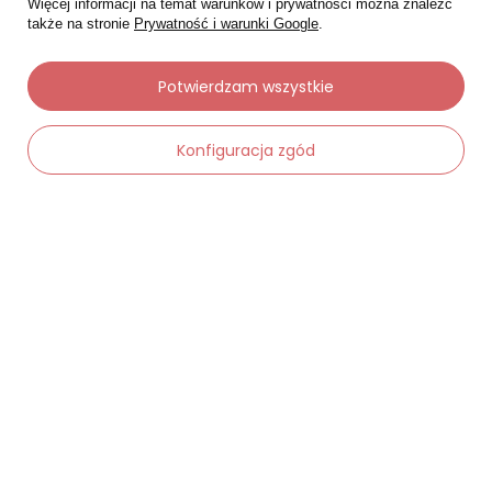
Więcej informacji na temat warunków i prywatności można znaleźć
także na stronie
Prywatność i warunki Google
.
Potwierdzam wszystkie
Konfiguracja zgód
-
Dodaj do koszyka
+
Moje zamówienia
Status zamówienia
Śledzenie przesyłki
Chcę zareklamować produkt
Chcę zwrócić produkt