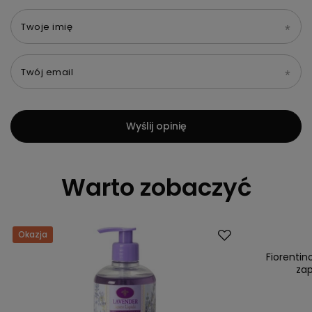
Twoje imię
Twój email
Wyślij opinię
Warto zobaczyć
Okazja
Okazja
Fiorentin
zap