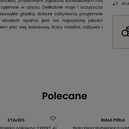
eleganckim, zmysłowym zapachu konwaliowym ma
30
d
rzyjemne w użyciu. Delikatnie myje i oczyszcza
niezwykle gładka, dobrze odżywiona, przyjemnie
 włoskich oparta jest na najwyższej jakości
m jest olej kokosowy, który nawilża, odżywia i
Polecane
Nasz bestseller
STALEKS
BIAŁA PERŁA
ler
Polerka półksiężyc EXPERT 41
Biała Perła Wybielająca pa