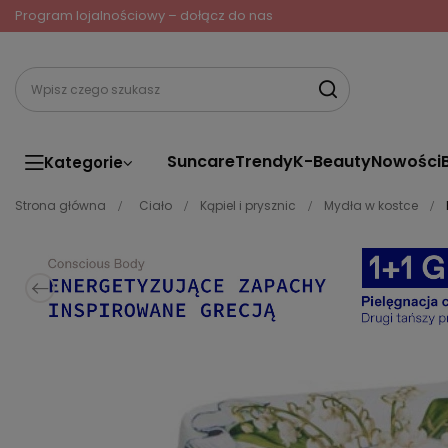
Program lojalnościowy – dołącz do nas
Suncare
Trendy
K-Beauty
Nowości
Kategorie
Strona główna
Ciało
Kąpiel i prysznic
Mydła w kostce