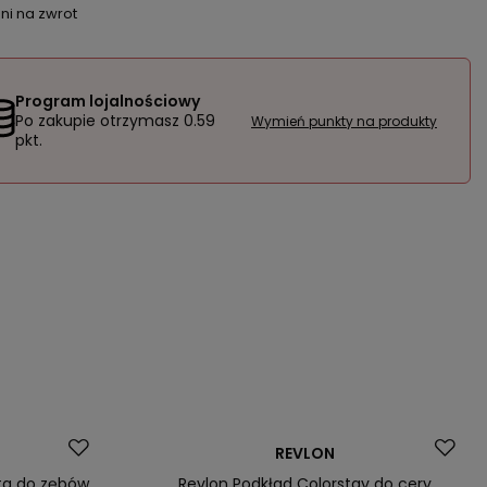
ni na zwrot
Program lojalnościowy
Po zakupie otrzymasz
0.59
Wymień punkty na produkty
pkt.
Promocja
REVLON
Nasz bestseller
sta do zębów
Revlon Podkład Colorstay do cery