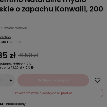
skie o zapachu Konwalii, 200
ne mydło włoskie
orentino
uktu
FL598990
85 zł
16,50 zł
gularna:
16,50 zł
-10%
a cena:
13,20 zł
+12%
Dodaj do koszyka
+
Powiadom mnie o dostępności produktu
dukt niedostępny