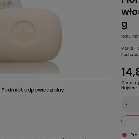
wło
g
Natural
Marka
Fi
Kod prod
14,
Cena re
Najniższ
Podmiot odpowiedzialny
-
Pro