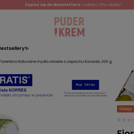
Zapisz się do Newslettera
i odbierz 10% rabatu!
Bestsellery✨
Fiorentino Naturalne mydło włoskie o zapachu Konwalii, 200 g
Okazja
Fio