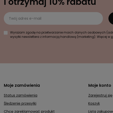
i otrzymaj 10% rabatu
Twój adres e-mail
Wyrażam zgodę na przetwarzanie moich danych osobowych (adre
wysyłki newslettera z informacją handlową (marketing). Więcej w
p
Moje zamówienia
Moje konto
Status zamówienia
Zarejestruj się
Śledzenie przesyłki
Koszyk
Chcę zareklamować produkt
Lista zakupow