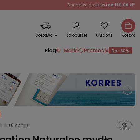
Darmowa dostawa
od 179,00 zł*
Dostawa
Zaloguj się
Ulubione
Koszyk
Blog
Marki
Promocje
(
0 opinii
)
rentino Naturalne mydło