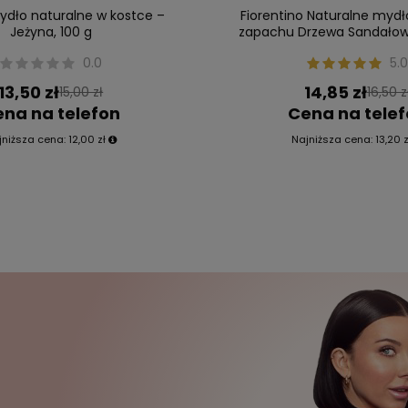
Mydło naturalne w kostce –
Fiorentino Naturalne mydł
Jeżyna, 100 g
zapachu Drzewa Sandałow
0.0
5.0
13,50 zł
14,85 zł
15,00 zł
16,50 z
na na telefon
Cena na tele
jniższa cena:
12,00 zł
Najniższa cena:
13,20 z