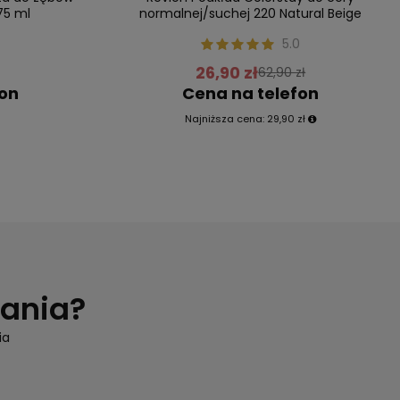
75 ml
normalnej/suchej 220 Natural Beige
0
5.0
26,90 zł
62,90 zł
fon
Cena na telefon
Najniższa cena:
29,90 zł
tania?
ia