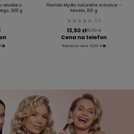
o włoskie o
Florinda Mydło naturalne w kostce –
ego, 200 g
Morela, 100 g
0.0
13,50 zł
ł
15,00 zł
fon
Cena na telefon
ł
Najniższa cena:
12,00 zł