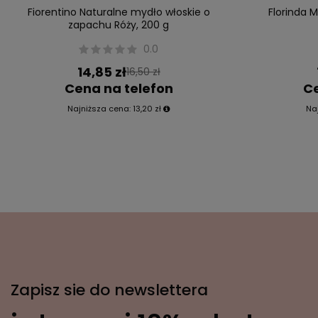
Fiorentino Naturalne mydło włoskie o
Florinda 
zapachu Róży, 200 g
0.0
14,85 zł
16,50 zł
Cena na telefon
Ce
Najniższa cena:
13,20 zł
Na
Zapisz sie do newslettera