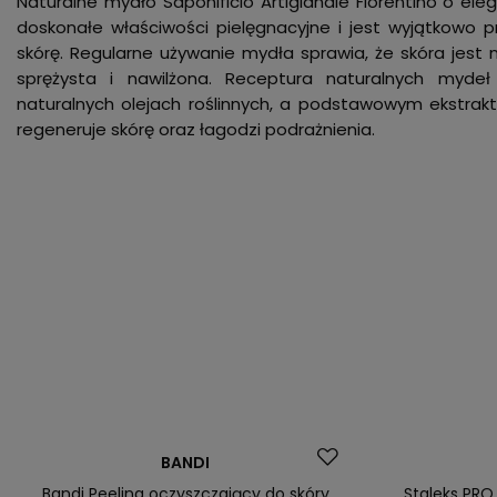
Naturalne mydło Saponificio Artigianale Fiorentino o 
doskonałe właściwości pielęgnacyjne i jest wyjątkowo p
skórę. Regularne używanie mydła sprawia, że skóra jest 
sprężysta i nawilżona. Receptura naturalnych mydeł
naturalnych olejach roślinnych, a podstawowym ekstrakte
regeneruje skórę oraz łagodzi podrażnienia.
Nasz bestseller
Okazja
BANDI
Nasz bestsel
Bandi Peeling oczyszczający do skóry
Staleks PRO 