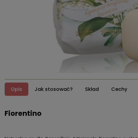
Opis
Jak stosować?
Skład
Cechy
Fiorentino