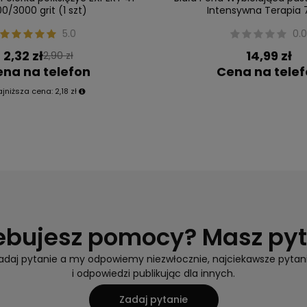
0/3000 grit (1 szt)
Intensywna Terapia 
5.0
0.
2,32 zł
14,99 zł
2,90 zł
na na telefon
Cena na tele
ajniższa cena:
2,18 zł
ebujesz pomocy? Masz py
adaj pytanie a my odpowiemy niezwłocznie, najciekawsze pytan
i odpowiedzi publikując dla innych.
Zadaj pytanie