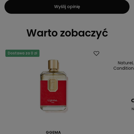
Wyślij opinię
Warto zobaczyć
Dostawa za 0 zł
Promocja
Nowość
Nature
Conditio
C
N
GGEMA