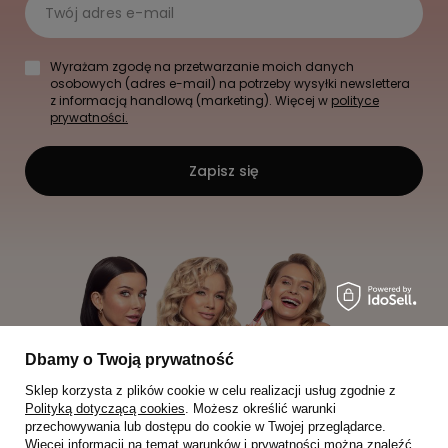
Twój adres e-mail
Wyrażam zgodę na przetwarzanie moich danych
osobowych (adres e-mail) na potrzeby wysyłki newslettera
z informacją handlową (marketing). Więcej w
polityce
prywatności.
Zapisz się
Dbamy o Twoją prywatność
Sklep korzysta z plików cookie w celu realizacji usług zgodnie z
Polityką dotyczącą cookies
. Możesz określić warunki
przechowywania lub dostępu do cookie w Twojej przeglądarce.
Więcej informacji na temat warunków i prywatności można znaleźć