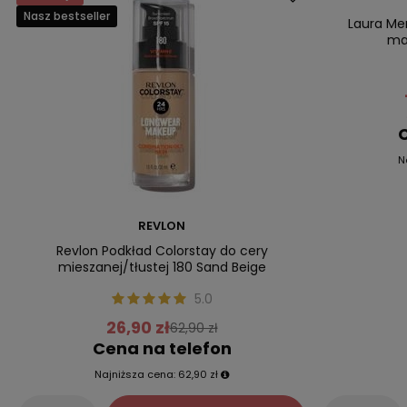
Nasz bestseller
Nasz bestsell
Laura Mer
mak
C
N
REVLON
Revlon Podkład Colorstay do cery
mieszanej/tłustej 180 Sand Beige
5.0
26,90 zł
62,90 zł
Cena na telefon
Najniższa cena:
62,90 zł