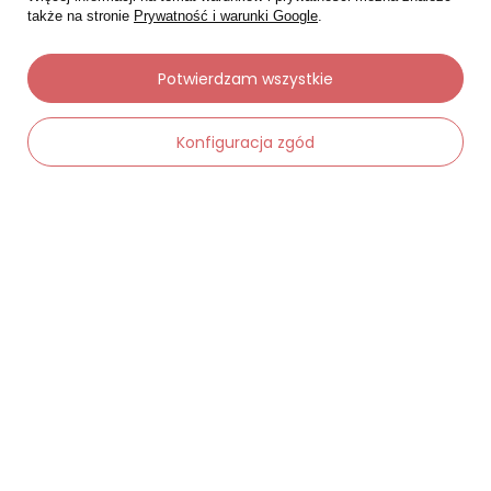
także na stronie
Prywatność i warunki Google
.
Potwierdzam wszystkie
Moje zamówienia
Konfiguracja zgód
Status zamówienia
Śledzenie przesyłki
Chcę zareklamować produkt
-
Dodaj do koszyka
+
Chcę zwrócić produkt
Chcę wymienić towar
Kontakt
Moje konto
Regulaminy