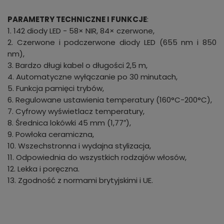
PARAMETRY TECHNICZNE I FUNKCJE
:
1. 142 diody LED - 58× NIR, 84× czerwone,
2. Czerwone i podczerwone diody LED (655 nm i 850
nm),
3. Bardzo długi kabel o długości 2,5 m,
4. Automatyczne wyłączanie po 30 minutach,
5. Funkcja pamięci trybów,
6. Regulowane ustawienia temperatury (160°C-200°C),
7. Cyfrowy wyświetlacz temperatury,
8. Średnica lokówki 45 mm (1,77″),
9. Powłoka ceramiczna,
10. Wszechstronna i wydajna stylizacja,
11. Odpowiednia do wszystkich rodzajów włosów,
12. Lekka i poręczna.
13. Zgodność z normami brytyjskimi i UE.