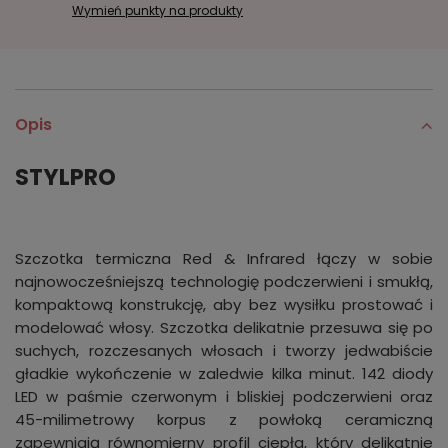
Wymień punkty na produkty
Opis
STYLPRO
Szczotka termiczna Red & Infrared łączy w sobie
najnowocześniejszą technologię podczerwieni i smukłą,
kompaktową konstrukcję, aby bez wysiłku prostować i
modelować włosy. Szczotka delikatnie przesuwa się po
suchych, rozczesanych włosach i tworzy jedwabiście
gładkie wykończenie w zaledwie kilka minut. 142 diody
LED w paśmie czerwonym i bliskiej podczerwieni oraz
45-milimetrowy korpus z powłoką ceramiczną
zapewniają równomierny profil ciepła, który delikatnie