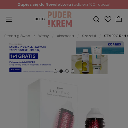
Zapisz się do Newslettera
i odbierz 10% rabatu!
BLOG
Strona główna
Włosy
Akcesoria
Szczotki
STYLPRO Red &