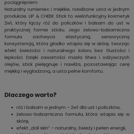
pociągnięciem.
Naturalny rumieniec i miękkie, nawilżone usta w jednym
produkcie. LIP & CHEEK Stick to wielofunkcyjny kosmetyk
2w1, który łączy róż do policzków i balsam do ust w
praktycznej formie sticku. Jego żelowo-balsamiczna
formuła zachwyca elastyczną, sensoryczną
konsystencją, która gładko wtapia się w skórę, tworząc
efekt świeżości i naturalnego koloru bez tłustości i
lepkości. Dzięki zawartości masła Shea i odżywczych
olejów, stick pielęgnuje i nawilża, pozostawiając cerę
miękką i wygładzoną, a usta pełne komfortu.
Dlaczego warto?
róż i balsam w jednym – 2w1 dla ust i policzków,
żelowo-balsamiczna formuła, która wtapia się w
skórę,
efekt „doll skin” – naturalny, świeży i pełen energii,