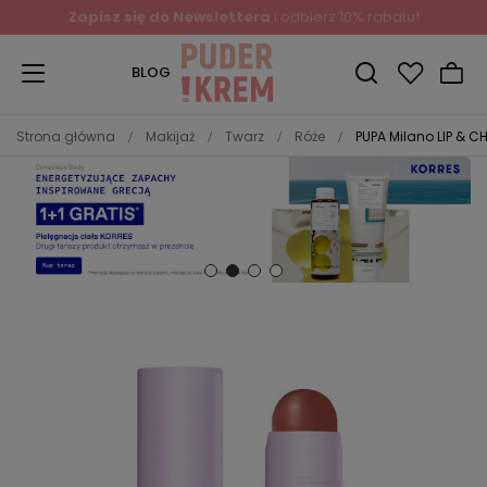
Zapisz się do Newslettera
i odbierz 10% rabatu!
BLOG
Strona główna
Makijaż
Twarz
Róże
PUPA Milano LIP & CH