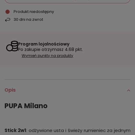
Produkt niedostępny
30
dni na zwrot
Program lojalnościowy
Po zakupie otrzymasz
4.68 pkt.
Wymień punkty na produkty
Opis
PUPA Milano
Stick 2w1
: odżywione usta i świeży rumieniec za jednym