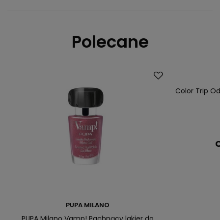
Polecane
Color Trip Od
C
PUPA MILANO
PUPA Milano Vamp! Pachnący lakier do