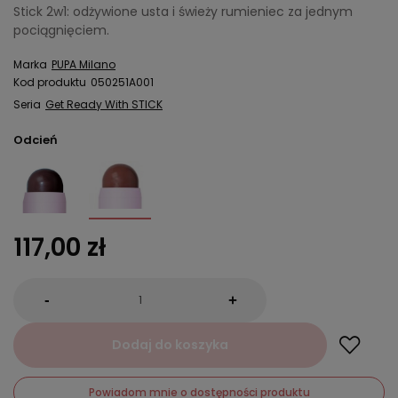
Stick 2w1: odżywione usta i świeży rumieniec za jednym
pociągnięciem.
Marka
PUPA Milano
Kod produktu
050251A001
Seria
Get Ready With STICK
Odcień
117,00 zł
-
+
Dodaj do koszyka
Powiadom mnie o dostępności produktu