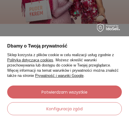
Moje zamówienia
Dbamy o Twoją prywatność
Sklep korzysta z plików cookie w celu realizacji usług zgodnie z
Status zamówienia
Polityką dotyczącą cookies
. Możesz określić warunki
Śledzenie przesyłki
przechowywania lub dostępu do cookie w Twojej przeglądarce.
Więcej informacji na temat warunków i prywatności można znaleźć
Chcę zareklamować produkt
także na stronie
Prywatność i warunki Google
.
Chcę zwrócić produkt
Potwierdzam wszystkie
Chcę wymienić towar
Kontakt
Konfiguracja zgód
Moje konto