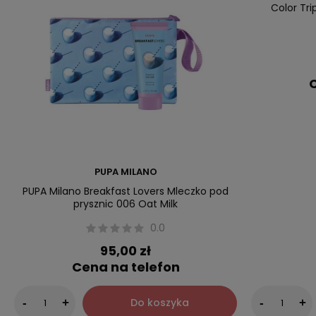
Color Tri
C
PUPA MILANO
PUPA Milano Breakfast Lovers Mleczko pod
prysznic 006 Oat Milk
0.0
95,00 zł
Cena na telefon
Do koszyka
-
+
-
+