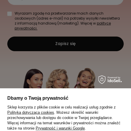
Wyrażam zgodę na przetwarzanie moich danych
osobowych (adres e-mail) na potrzeby wysyłki newslettera
z informacją handlową (marketing). Więcej w
polityce
prywatności.
Zapisz się
Dbamy o Twoją prywatność
Sklep korzysta z plików cookie w celu realizacji usług zgodnie z
Polityką dotyczącą cookies
. Możesz określić warunki
przechowywania lub dostępu do cookie w Twojej przeglądarce.
Więcej informacji na temat warunków i prywatności można znaleźć
także na stronie
Prywatność i warunki Google
.