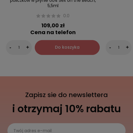
policzków w płynie 004 Sex on the Beach,
5,5ml
0.0
109,00 zł
Cena na telefon
Do koszyka
-
+
-
+
Zapisz sie do newslettera
i otrzymaj 10% rabatu
Twój adres e-mail