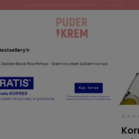
Zapisz się do Newslettera
i odbierz 10% rabatu!
Bestsellery✨
s Zestaw Black Pine Primus - Krem na dzień & Krem na noc
Kor