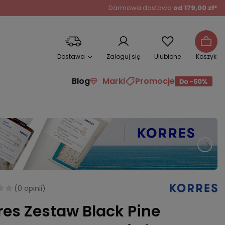
Darmowa dostawa
od 179,00 zł*
Dostawa
Zaloguj się
Ulubione
Koszyk
Blog
Marki
Promocje
(
0 opinii
)
res Zestaw Black Pine