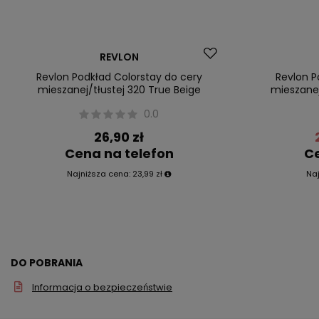
Okazja
Promocja
REVLON
Nasz bestseller
Nasz bestsel
Revlon Podkład Colorstay do cery
Revlon P
mieszanej/tłustej 320 True Beige
mieszanej
0.0
26,90 zł
Cena na telefon
Ce
Najniższa cena:
23,99 zł
Na
DO POBRANIA
Informacja o bezpieczeństwie