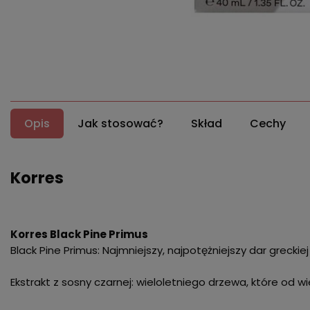
Opis
Jak stosować?
Skład
Cechy
Korres
Korres Black Pine Primus
Black Pine Primus: Najmniejszy, najpotężniejszy dar grecki
Ekstrakt z sosny czarnej: wieloletniego drzewa, które od