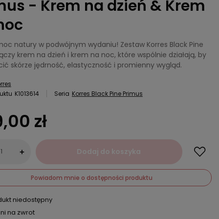
mus - Krem na dzień & Krem
noc
moc natury w podwójnym wydaniu! Zestaw Korres Black Pine
ączy krem na dzień i krem na noc, które wspólnie działają, by
cić skórze jędrność, elastyczność i promienny wygląd.
rres
uktu
K1013614
Seria
Korres Black Pine Primus
,00 zł
Dodaj do koszyka
+
Powiadom mnie o dostępności produktu
dukt niedostępny
ni na zwrot