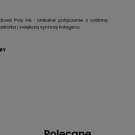
owa Poly HA : Unikalne połączenie z roślinną
skórka i zwiększa syntezę kolagenu
ÓRY
Polecane