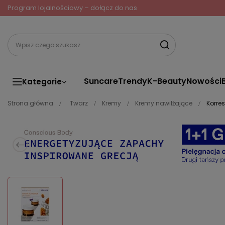
Program lojalnościowy – dołącz do nas
Suncare
Trendy
K-Beauty
Nowości
Kategorie
Strona główna
Twarz
Kremy
Kremy nawilżające
Korre