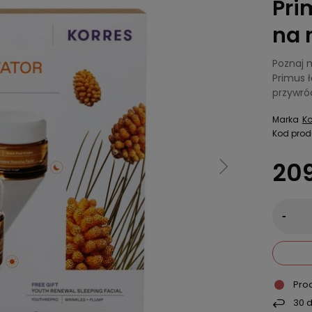
Pri
na 
Poznaj 
Primus ł
przywró
Marka
Ko
Kod prod
209
-
Pro
30
d