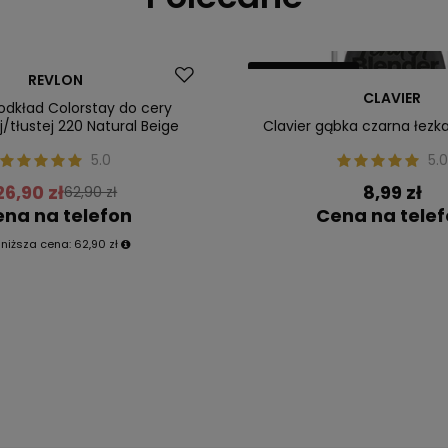
Nasz bestseller
REVLON
CLAVIER
ler
odkład Colorstay do cery
/tłustej 220 Natural Beige
Clavier gąbka czarna łezka
5.0
5.0
26,90 zł
8,99 zł
62,90 zł
na na telefon
Cena na tele
jniższa cena:
62,90 zł