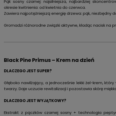
Pąk sosny czarnej: najsilniejsza, najbardziej skoncent
okresie kwitnienia: od kwietnia do czerwca.
Zawiera najpotężniejszą energię drzewa: pąk, niezbędny do
Gromadzi różnorodne związki aktywne, kładąc nacisk na prz
Black Pine Primus – Krem na dzień
DLACZEGO JEST SUPER?
Głęboko nawilżający, a jednocześnie lekki żel-krem, który 
twarzy. Daje uczucie rewitalizacji i pozostawia skórę miękk
DLACZEGO JEST WYJĄTKOWY?
Ekstrakt z pączków czarnej sosny + technologia peptyd