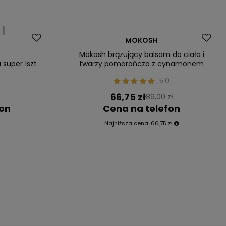
Okazja
MOKOSH
Nasz bestseller
Mokosh brązujący balsam do ciała i
 super 1szt
twarzy pomarańcza z cynamonem
5.0
66,75 zł
89,00 zł
fon
Cena na telefon
Najniższa cena:
66,75 zł