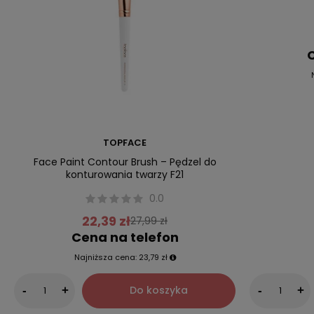
C
TOPFACE
Face Paint Contour Brush – Pędzel do
konturowania twarzy F21
0.0
22,39 zł
27,99 zł
Cena na telefon
Najniższa cena:
23,79 zł
Do koszyka
-
+
-
+