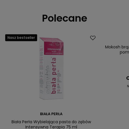
Polecane
Nasz bestseller
Okazja
Nasz bestsell
Mokosh brąz
pom
C
N
BIAŁA PERŁA
Biała Perła Wybielająca pasta do zębów
Intensywna Terapia 75 ml