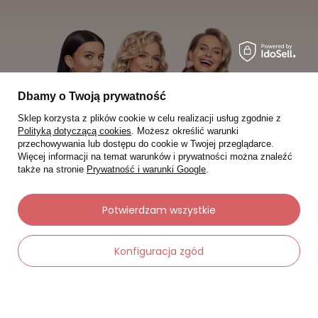
Dbamy o Twoją prywatność
Sklep korzysta z plików cookie w celu realizacji usług zgodnie z
Polityką dotyczącą cookies
. Możesz określić warunki
przechowywania lub dostępu do cookie w Twojej przeglądarce.
Więcej informacji na temat warunków i prywatności można znaleźć
także na stronie
Prywatność i warunki Google
.
Potwierdzam wszystkie
Moje zamówienia
Konfiguracja zgód
Status zamówienia
Śledzenie przesyłki
Chcę zareklamować produkt
-
Dodaj do koszyka
+