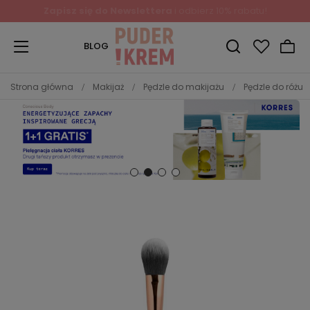
Zapisz się do Newslettera
i odbierz 10% rabatu!
BLOG
Strona główna
Makijaż
Pędzle do makijażu
Pędzle do różu