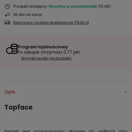
Produkt dostępny
Wysyłka
w poniedziałek
(10.08)
30
dni na zwrot
Darmowa i szybka dostawa
od
179,00 zł
Program lojalnościowy
Po zakupie otrzymasz
0.77 pkt.
Wymień punkty na produkty
Opis
Topface
Pędzel jest przeznaczony głównie do aplikacji różu