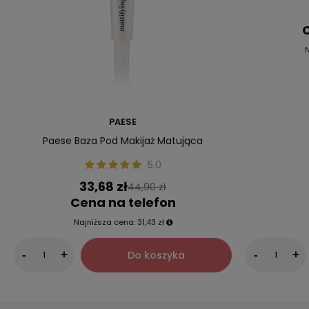
C
N
PAESE
Paese Baza Pod Makijaż Matująca
5.0
33,68 zł
44,90 zł
Cena na telefon
Najniższa cena:
31,43 zł
Do koszyka
-
+
-
+