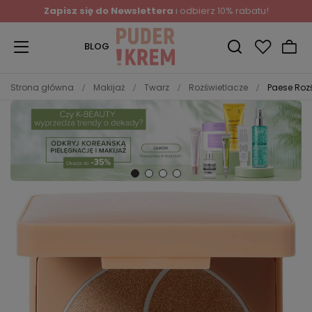
Zapisz się do Newslettera
i odbierz 10% rabatu!
BLOG
Strona główna
Makijaż
Twarz
Rozświetlacze
Paese Rozś