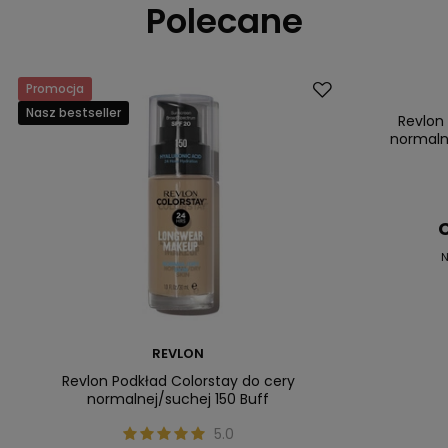
Polecane
Promocja
Promocja
Nasz bestseller
Nasz bestsell
Revlon
normaln
C
N
REVLON
Revlon Podkład Colorstay do cery
normalnej/suchej 150 Buff
5.0