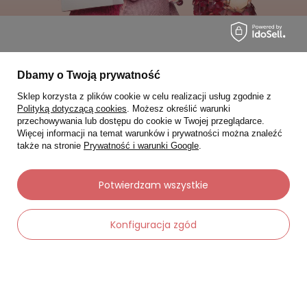
Moje zamówienia
Dbamy o Twoją prywatność
Status zamówienia
Sklep korzysta z plików cookie w celu realizacji usług zgodnie z
Polityką dotyczącą cookies
. Możesz określić warunki
Śledzenie przesyłki
przechowywania lub dostępu do cookie w Twojej przeglądarce.
Więcej informacji na temat warunków i prywatności można znaleźć
Chcę zareklamować produkt
także na stronie
Prywatność i warunki Google
.
Chcę zwrócić produkt
Potwierdzam wszystkie
Chcę wymienić towar
Kontakt
Konfiguracja zgód
Moje konto
-
Dodaj do koszyka
+
Regulaminy