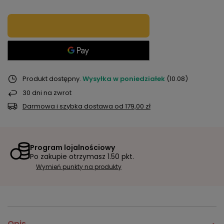
Produkt dostępny
Wysyłka
w poniedziałek
(10.08)
30
dni na zwrot
Darmowa i szybka dostawa
od
179,00 zł
Program lojalnościowy
Po zakupie otrzymasz
1.50 pkt.
Wymień punkty na produkty
Opis