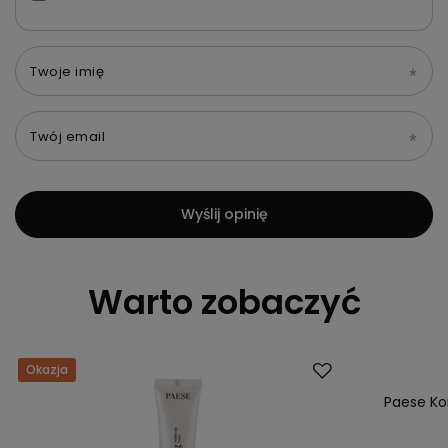
Twoje imię
Twój email
Wyślij opinię
Warto zobaczyć
Okazja
Okazja
Paese Kor