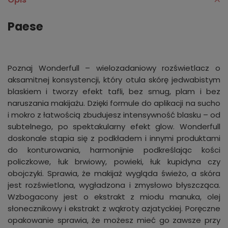
Paese
Poznaj Wonderfull – wielozadaniowy rozświetlacz o
aksamitnej konsystencji, który otula skórę jedwabistym
blaskiem i tworzy efekt tafli, bez smug, plam i bez
naruszania makijażu. Dzięki formule do aplikacji na sucho
i mokro z łatwością zbudujesz intensywność blasku – od
subtelnego, po spektakularny efekt glow. Wonderfull
doskonale stapia się z podkładem i innymi produktami
do konturowania, harmonijnie podkreślając kości
policzkowe, łuk brwiowy, powieki, łuk kupidyna czy
obojczyki. Sprawia, że makijaż wygląda świeżo, a skóra
jest rozświetlona, wygładzona i zmysłowo błyszcząca.
Wzbogacony jest o ekstrakt z miodu manuka, olej
słonecznikowy i ekstrakt z wąkroty azjatyckiej. Poręczne
opakowanie sprawia, że możesz mieć go zawsze przy