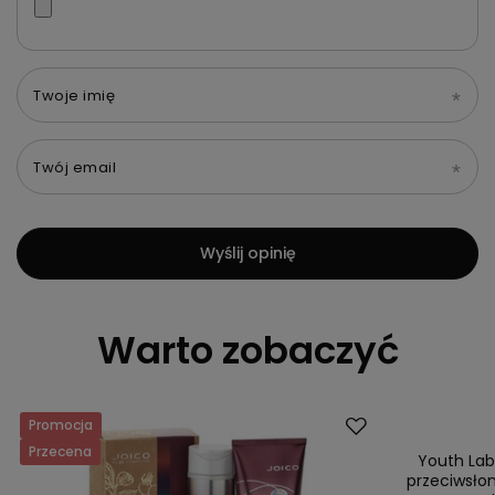
Twoje imię
Twój email
Wyślij opinię
Warto zobaczyć
Promocja
Okazja
Przecena
Youth Lab
przeciwsło