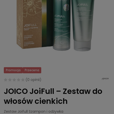
Promocja
Przecena
(
0 opinii
)
JOICO JoiFull – Zestaw do
włosów cienkich
Zestaw Joifull Szampon i odżywka