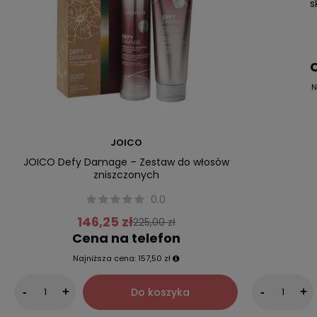
s
C
N
JOICO
JOICO Defy Damage – Zestaw do włosów
zniszczonych
0.0
146,25 zł
225,00 zł
Cena na telefon
Najniższa cena:
157,50 zł
Do koszyka
-
+
-
+