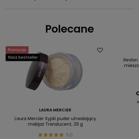
Polecane
Promocja
Okazja
Nasz bestseller
Nasz bestsell
Revlon
miesza
C
N
LAURA MERCIER
Laura Mercier Sypki puder utrwalający
makijaż Translucent, 29 g
5.0