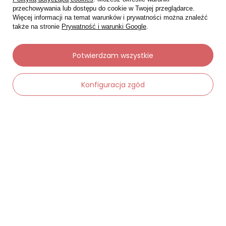
przechowywania lub dostępu do cookie w Twojej przeglądarce.
Więcej informacji na temat warunków i prywatności można znaleźć
także na stronie
Prywatność i warunki Google
.
Potwierdzam wszystkie
Moje zamówienia
Konfiguracja zgód
Status zamówienia
Śledzenie przesyłki
Chcę zareklamować produkt
-
Dodaj do koszyka
+
Chcę zwrócić produkt
Chcę wymienić towar
Kontakt
Moje konto