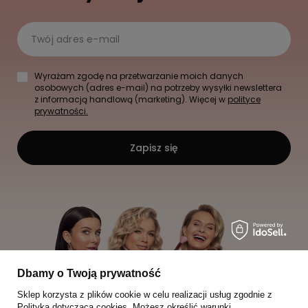
Twój adres e-mail
Wyrażam zgodę na przetwarzanie moich danych
osobowych (adres e-mail) na potrzeby wysyłki newslettera
z informacją handlową (marketing). Więcej w
polityce
prywatności.
Zapisz się
Dbamy o Twoją prywatność
Sklep korzysta z plików cookie w celu realizacji usług zgodnie z
Polityką dotyczącą cookies
. Możesz określić warunki