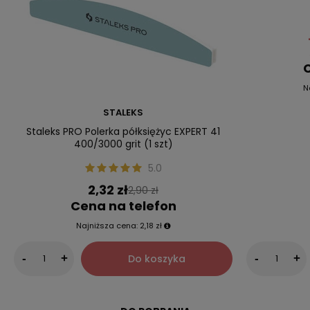
C
N
STALEKS
Staleks PRO Polerka półksiężyc EXPERT 41
400/3000 grit (1 szt)
5.0
2,32 zł
2,90 zł
Cena na telefon
Najniższa cena:
2,18 zł
Do koszyka
-
+
-
+