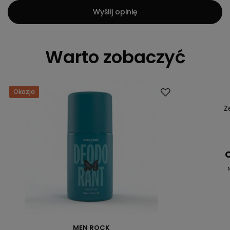
Wyślij opinię
Warto zobaczyć
Okazja
Okazja
Ż
C
MEN ROCK