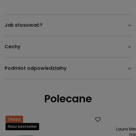
Jak stosować?
Cechy
Podmiot odpowiedzialny
Polecane
Okazja
Promocja
Nasz bestseller
Nasz bestsell
Laura Mer
mak