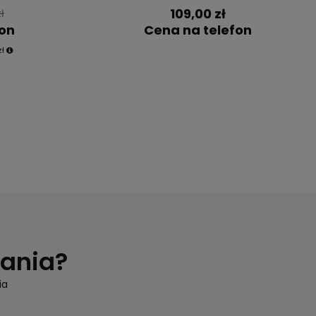
109,00 zł
ł
fon
Cena na telefon
zł
tania?
ia