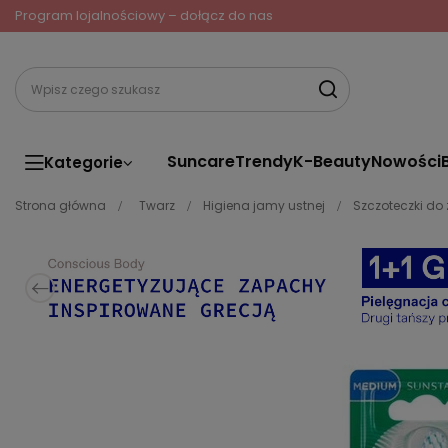
Program lojalnościowy – dołącz do nas
Suncare
Trendy
K-Beauty
Nowości
Kategorie
Strona główna
Twarz
Higiena jamy ustnej
Szczoteczki do