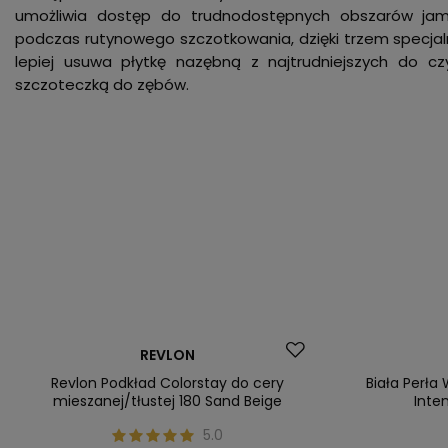
umożliwia dostęp do trudnodostępnych obszarów jam
podczas rutynowego szczotkowania, dzięki trzem specjal
lepiej usuwa płytkę nazębną z najtrudniejszych do 
szczoteczką do zębów.
Promocja
Nasz bestsel
REVLON
Nasz bestseller
Revlon Podkład Colorstay do cery
Biała Perła
mieszanej/tłustej 180 Sand Beige
Inte
5.0