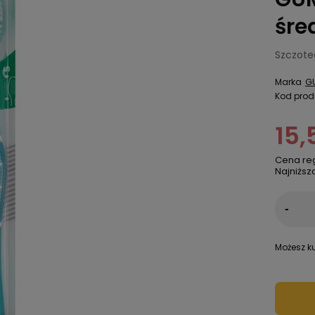
śre
Szczote
Marka
G
Kod prod
15,
Cena re
Najniższ
-
Możesz ku