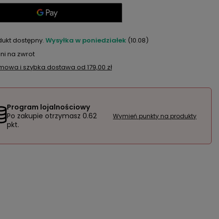
dukt dostępny
Wysyłka
w poniedziałek
(10.08)
ni na zwrot
mowa i szybka dostawa
od
179,00 zł
Program lojalnościowy
Po zakupie otrzymasz
0.62
Wymień punkty na produkty
pkt.