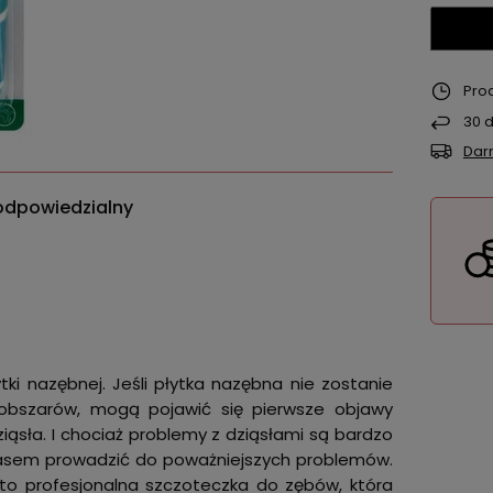
Pro
30
d
Dar
odpowiedzialny
ki nazębnej. Jeśli płytka nazębna nie zostanie
 obszarów, mogą pojawić się pierwsze objawy
iąsła. I chociaż problemy z dziąsłami są bardzo
sem prowadzić do poważniejszych problemów.
o profesjonalna szczoteczka do zębów, która