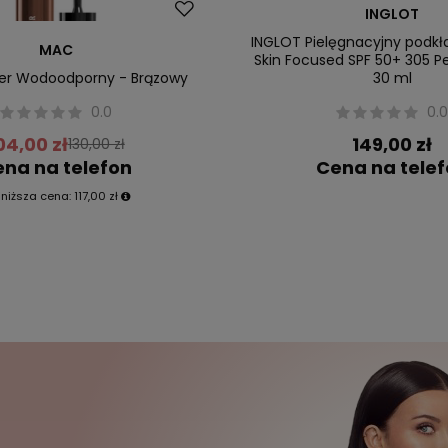
Nowość
INGLOT
INGLOT Pielęgnacyjny podkł
MAC
Skin Focused SPF 50+ 305 P
ner Wodoodporny - Brązowy
30 ml
0.0
0.
04,00 zł
149,00 zł
130,00 zł
na na telefon
Cena na tele
jniższa cena:
117,00 zł