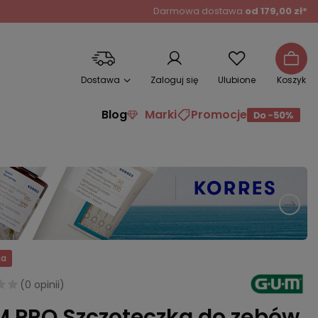
Darmowa dostawa
od 179,00 zł*
Dostawa
Zaloguj się
Ulubione
Koszyk
Blog
Marki
Promocje
ja
(
0 opinii
)
 PRO Szczoteczka do zębów