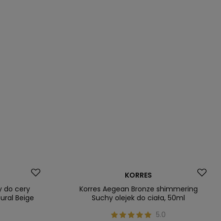
Nasz bestseller
KORRES
y do cery
Korres Aegean Bronze shimmering
ural Beige
Suchy olejek do ciała, 50ml
5.0