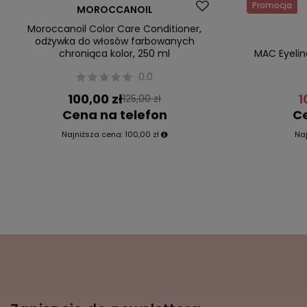
Okazja
Promocja
MOROCCANOIL
Moroccanoil Color Care Conditioner,
odżywka do włosów farbowanych
chroniąca kolor, 250 ml
MAC Eyeli
0.0
100,00 zł
1
125,00 zł
Cena na telefon
Ce
Najniższa cena:
100,00 zł
Na