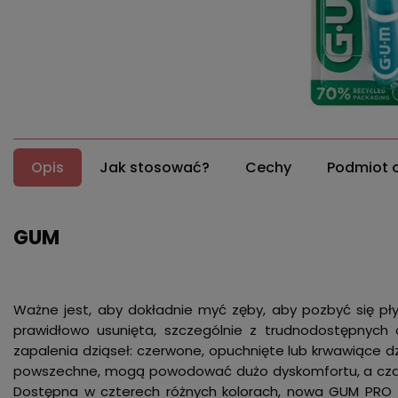
Opis
Jak stosować?
Cechy
Podmiot 
GUM
Ważne jest, aby dokładnie myć zęby, aby pozbyć się płyt
prawidłowo usunięta, szczególnie z trudnodostępnych
zapalenia dziąseł: czerwone, opuchnięte lub krwawiące dz
powszechne, mogą powodować dużo dyskomfortu, a cza
Dostępna w czterech różnych kolorach, nowa GUM PRO t