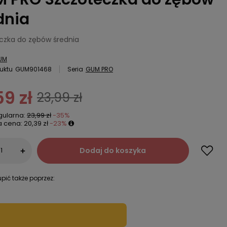
dnia
czka do zębów średnia
UM
uktu
GUM901468
Seria
GUM PRO
59 zł
23,99 zł
gularna:
23,99 zł
-35%
a cena:
20,39 zł
-23%
Dodaj do koszyka
+
pić także poprzez: