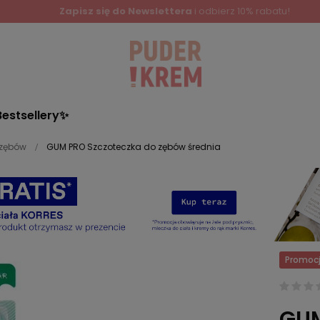
Bestsellery✨
 zębów
GUM PRO Szczoteczka do zębów średnia
Promoc
GUM