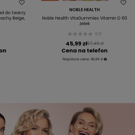
Okazja
NOBLE HEALTH
ad do twarzy
eachy Beige,
Noble Health VitaGummies Vitamin D 60
żelek
0
0.0
45,99 zł
57,49 zł
fon
Cena na telefon
Najniższa cena:
45,99 zł