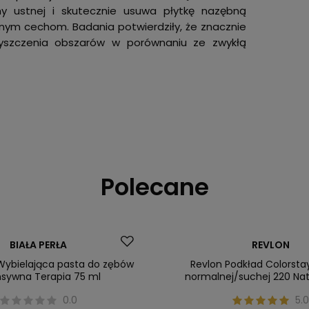
y ustnej i skutecznie usuwa płytkę nazębną
nym cechom. Badania potwierdziły, że znacznie
czyszczenia obszarów w porównaniu ze zwykłą
Polecane
ler
Promocja
BIAŁA PERŁA
REVLON
Nasz bestseller
 Wybielająca pasta do zębów
Revlon Podkład Colorsta
nsywna Terapia 75 ml
normalnej/suchej 220 Nat
0.0
5.0