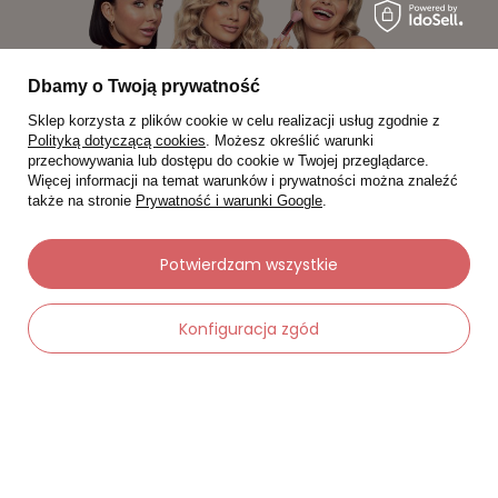
Dbamy o Twoją prywatność
Sklep korzysta z plików cookie w celu realizacji usług zgodnie z
Polityką dotyczącą cookies
. Możesz określić warunki
przechowywania lub dostępu do cookie w Twojej przeglądarce.
Więcej informacji na temat warunków i prywatności można znaleźć
także na stronie
Prywatność i warunki Google
.
Potwierdzam wszystkie
Moje zamówienia
Status zamówienia
Konfiguracja zgód
Śledzenie przesyłki
Chcę zareklamować produkt
-
Dodaj do koszyka
+
Chcę zwrócić produkt
Chcę wymienić towar