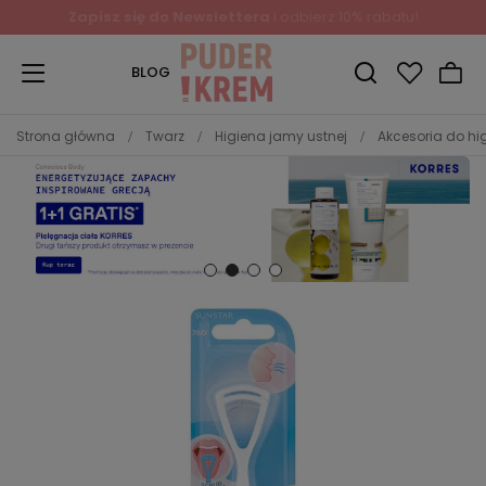
Zapisz się do Newslettera
i odbierz 10% rabatu!
BLOG
Strona główna
Twarz
Higiena jamy ustnej
Akcesoria do hi