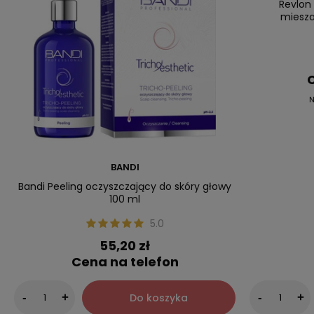
Revlon
miesza
C
N
BANDI
Bandi Peeling oczyszczający do skóry głowy
100 ml
5.0
55,20 zł
Cena na telefon
Do koszyka
-
+
-
+