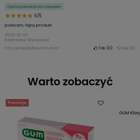
Opinia potwierdzona zakupem
5/5
polecam, fajny produkt
2026-01-27
Katarzyna, Warszawa
Czy opinia była pomocna?
Tak
0
Nie
0
Warto zobaczyć
Promocja
Promocja
GUM Klas