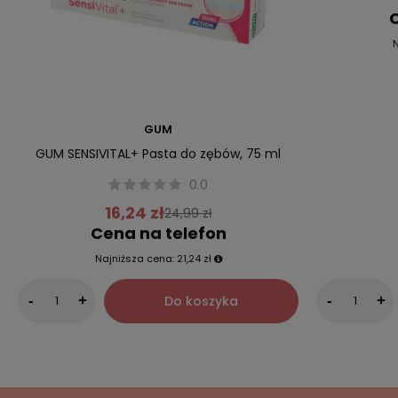
C
GUM
GUM SENSIVITAL+ Pasta do zębów, 75 ml
0.0
16,24 zł
24,99 zł
Cena na telefon
Najniższa cena:
21,24 zł
Do koszyka
-
+
-
+