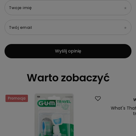
Twoje imię
Twój email
Wyślij opinię
Warto zobaczyć
Promocja
Okazja
W
What's That
t