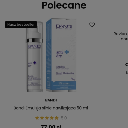
Polecane
Nasz bestseller
Promocja
Nasz bestsell
Revlon
nor
C
N
BANDI
Bandi Emulsja silnie nawilżająca 50 ml
5.0
77,00 zł