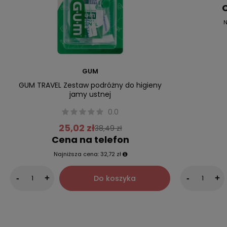
C
N
GUM
GUM TRAVEL Zestaw podróżny do higieny
jamy ustnej
0.0
25,02 zł
38,49 zł
Cena na telefon
Najniższa cena:
32,72 zł
Do koszyka
-
+
-
+