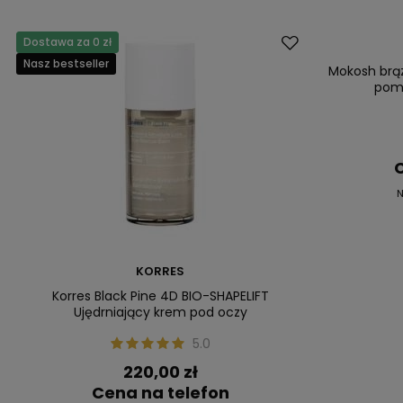
Dostawa za 0 zł
Okazja
Nasz bestseller
Nasz bestsell
Mokosh brąz
pom
C
N
KORRES
Korres Black Pine 4D BIO-SHAPELIFT
Ujędrniający krem pod oczy
5.0
220,00 zł
Cena na telefon