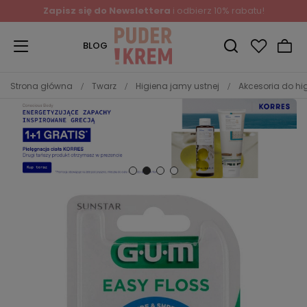
Zapisz się do Newslettera
i odbierz 10% rabatu!
BLOG
Strona główna
Twarz
Higiena jamy ustnej
Akcesoria do hi