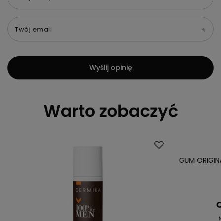
Twój email
Wyślij opinię
Warto zobaczyć
Promocja
GUM ORIGINA
C