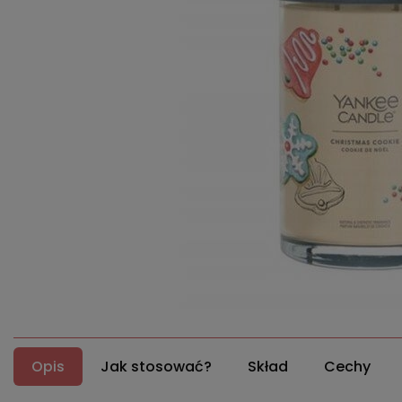
Opis
Jak stosować?
Skład
Cechy