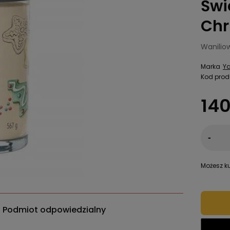
Świ
Chr
Wanilio
Marka
Y
Kod prod
140
-
Możesz ku
Podmiot odpowiedzialny