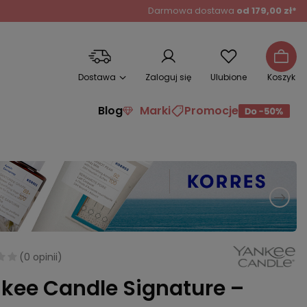
Darmowa dostawa
od 179,00 zł*
Dostawa
Zaloguj się
Ulubione
Koszyk
Blog
Marki
Promocje
(
0 opinii
)
kee Candle Signature –