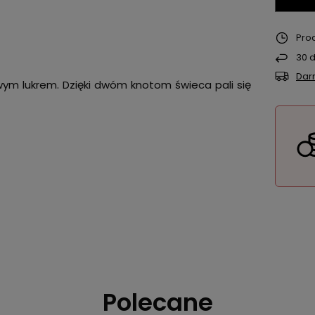
Pro
30
d
Dar
wym lukrem. Dzięki dwóm knotom świeca pali się
Polecane