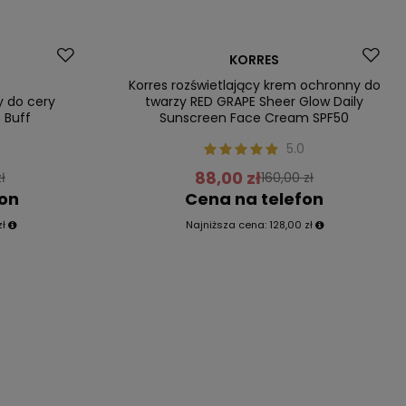
Promocja
KORRES
Nasz bestseller
Korres rozświetlający krem ochronny do
y do cery
twarzy RED GRAPE Sheer Glow Daily
 Buff
Sunscreen Face Cream SPF50
5.0
88,00 zł
ł
160,00 zł
fon
Cena na telefon
zł
Najniższa cena:
128,00 zł