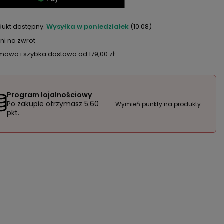
dukt dostępny
Wysyłka
w poniedziałek
(10.08)
ni na zwrot
mowa i szybka dostawa
od
179,00 zł
Program lojalnościowy
Po zakupie otrzymasz
5.60
Wymień punkty na produkty
pkt.