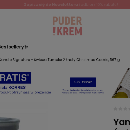
Zapisz się do Newslettera
i odbierz 10% rabatu!
Bestsellery✨
andle Signature – Świeca Tumbler 2 knoty Christmas Cookie, 567 g
Yan