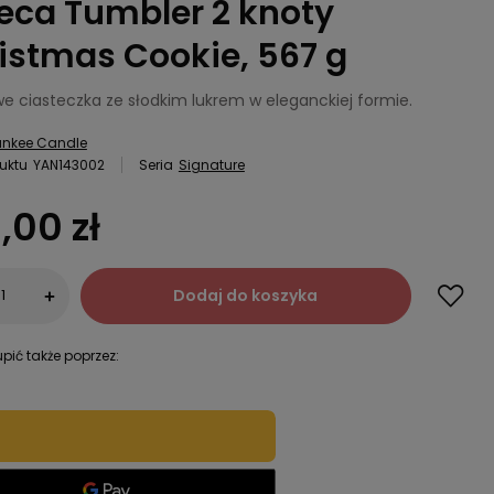
eca Tumbler 2 knoty
istmas Cookie, 567 g
we ciasteczka ze słodkim lukrem w eleganckiej formie.
ankee Candle
uktu
YAN143002
Seria
Signature
,00 zł
Dodaj do koszyka
+
pić także poprzez: