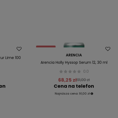
Promocja
ARENCIA
ur Lime 100
Arencia Holly Hyssop Serum 12, 30 ml
0
0.0
68,25 zł
91,00 zł
fon
Cena na telefon
Najniższa cena:
91,00 zł