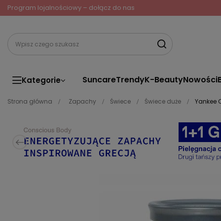
Program lojalnościowy – dołącz do nas
Suncare
Trendy
K-Beauty
Nowości
Kategorie
Strona główna
Zapachy
Świece
Świece duże
Yankee C