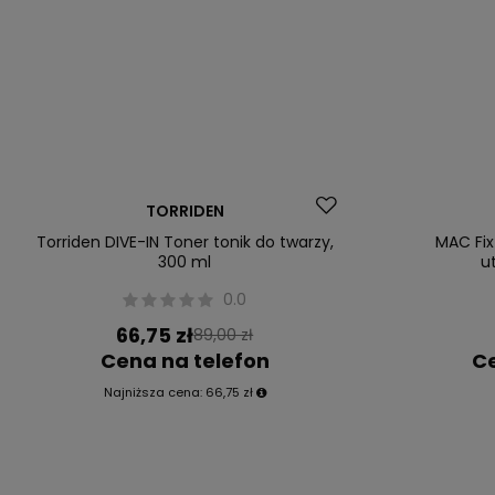
Okazja
TORRIDEN
Torriden DIVE-IN Toner tonik do twarzy,
MAC Fix
300 ml
u
0.0
66,75 zł
89,00 zł
Cena na telefon
Ce
Najniższa cena:
66,75 zł