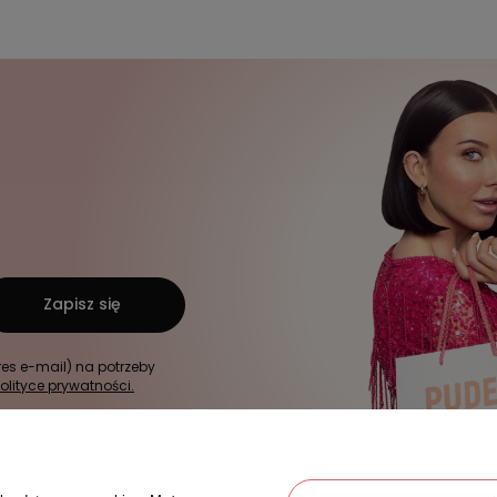
Zapisz się
s e-mail) na potrzeby
olityce prywatności.