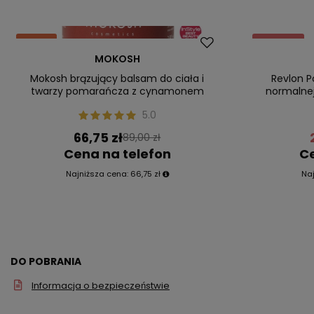
Okazja
Promocja
MOKOSH
Nasz bestseller
Nasz bestsel
Mokosh brązujący balsam do ciała i
Revlon P
twarzy pomarańcza z cynamonem
normalnej
5.0
66,75 zł
89,00 zł
Cena na telefon
Ce
Najniższa cena:
66,75 zł
Na
DO POBRANIA
Informacja o bezpieczeństwie