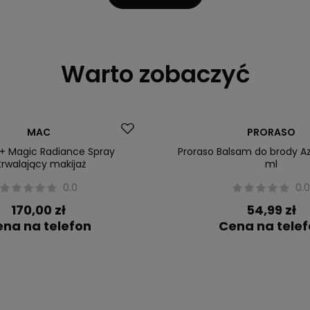
Warto zobaczyć
MAC
PRORASO
+ Magic Radiance Spray
Proraso Balsam do brody Az
trwalający makijaż
ml
0.0
0.
170,00 zł
54,99 zł
na na telefon
Cena na tele