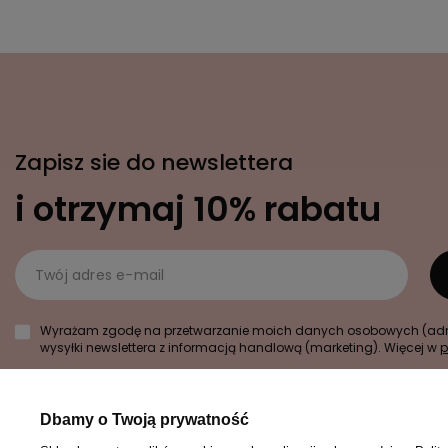
Zapisz sie do newslettera
i otrzymaj 10% rabatu
Twój adres e-mail
Wyrażam zgodę na przetwarzanie moich danych osobowych (adre
wysyłki newslettera z informacją handlową (marketing). Więcej w
p
Dbamy o Twoją prywatność