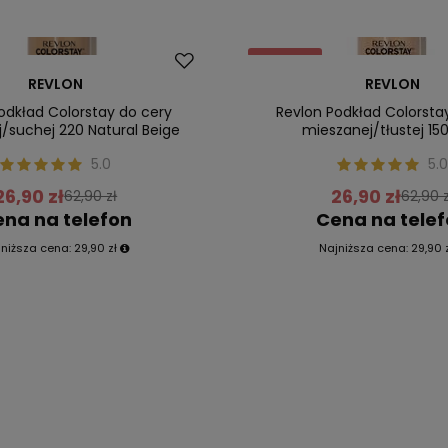
Promocja
REVLON
REVLON
ler
Nasz bestseller
odkład Colorstay do cery
Revlon Podkład Colorsta
/suchej 220 Natural Beige
mieszanej/tłustej 150
5.0
5.0
26,90 zł
26,90 zł
62,90 zł
62,90 z
na na telefon
Cena na tele
jniższa cena:
29,90 zł
Najniższa cena:
29,90 