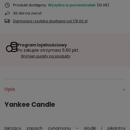
Produkt dostępny
Wysyłka
w poniedziałek
(10.08)
30
dni na zwrot
Darmowa i szybka dostawa
od
179,00 zł
Program lojalnościowy
Po zakupie otrzymasz
5.60 pkt.
Wymień punkty na produkty
Opis
Yankee Candle
Iskrzący zapach cynamonu – słodki i pikantny