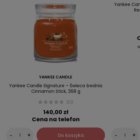
Przecena
Yankee Cand
Re
C
N
YANKEE CANDLE
Yankee Candle Signature – Świeca średnia
Cinnamon Stick, 368 g
0.0
140,00 zł
Cena na telefon
Do koszyka
-
+
-
+