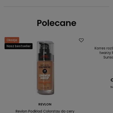
Polecane
Okazja
Promocja
Nasz bestseller
Nasz bestsell
Korres ro
twarzy 
Suns
C
N
REVLON
Revlon Podkład Colorstay do cery