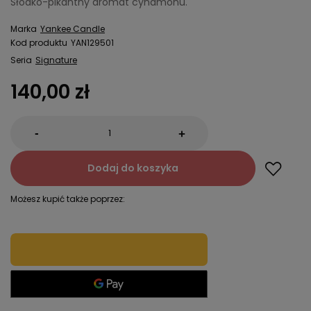
Słodko-pikantny aromat cynamonu.
Marka
Yankee Candle
Kod produktu
YAN129501
Seria
Signature
140,00 zł
-
+
Dodaj do koszyka
Możesz kupić także poprzez: