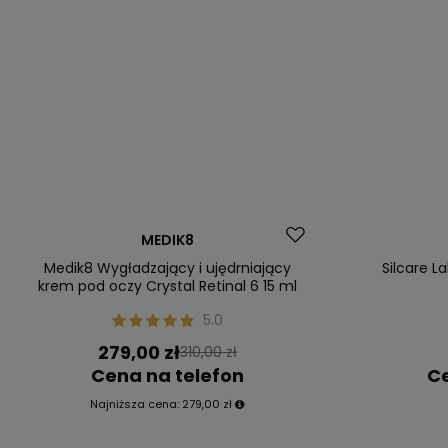
Dostawa za 0 zł
MEDIK8
Okazja
Medik8 Wygładzający i ujędrniający
Silcare L
krem pod oczy Crystal Retinal 6 15 ml
5.0
279,00 zł
310,00 zł
Cena na telefon
Ce
Najniższa cena:
279,00 zł