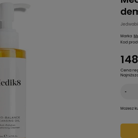
dem
Jedwabi
Marka
M
Kod prod
148
Cena re
Najniższ
-
Możesz ku