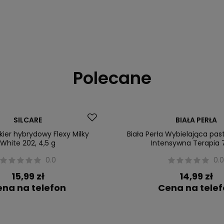
Polecane
Nasz bestseller
SILCARE
BIAŁA PERŁA
akier hybrydowy Flexy Milky
Biała Perła Wybielająca pa
White 202, 4,5 g
Intensywna Terapia 
0.0
0.
15,99 zł
14,99 zł
na na telefon
Cena na tele