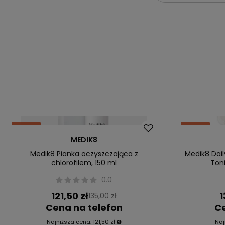
Okazja
Okazja
MEDIK8
Medik8 Pianka oczyszczająca z
Medik8 Dail
chlorofilem, 150 ml
Toni
0.0
121,50 zł
1
135,00 zł
Cena na telefon
Ce
Najniższa cena:
121,50 zł
Naj