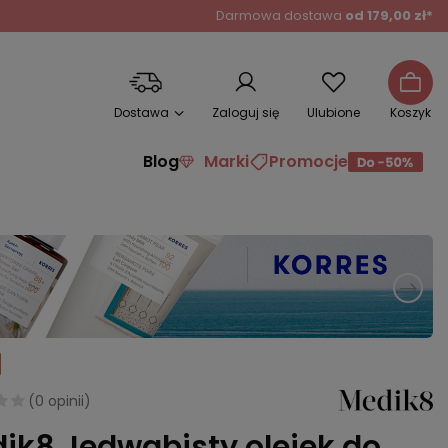
Darmowa dostawa
od 179,00 zł*
Dostawa
Zaloguj się
Ulubione
Koszyk
Blog
Marki
Promocje
(
0 opinii
)
ik8 Jedwabisty olejek do