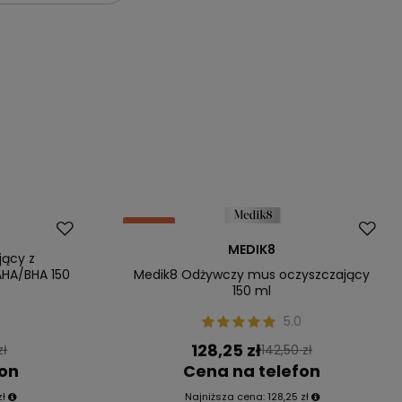
Okazja
MEDIK8
jący z
HA/BHA 150
Medik8 Odżywczy mus oczyszczający
150 ml
5.0
128,25 zł
zł
142,50 zł
fon
Cena na telefon
zł
Najniższa cena:
128,25 zł