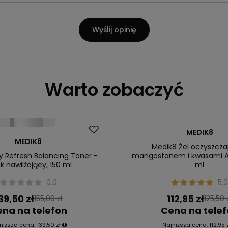
Wyślij opinię
Warto zobaczyć
Okazja
MEDIK8
MEDIK8
Medik8 Żel oczyszcza
y Refresh Balancing Toner -
mangostanem i kwasami A
k nawilżający, 150 ml
ml
0.0
5.0
39,50 zł
112,95 zł
155,00 zł
125,50 
na na telefon
Cena na tele
niższa cena:
139,50 zł
Najniższa cena:
112,95 