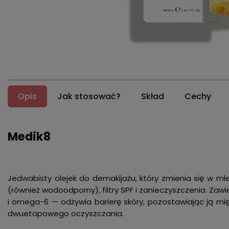
Opis
Jak stosować?
Skład
Cechy
Medik8
Jedwabisty olejek do demakijażu, który zmienia się w m
(również wodoodporny), filtry SPF i zanieczyszczenia. Zawie
i omega-6 — odżywia barierę skóry, pozostawiając ją miękk
dwuetapowego oczyszczania.