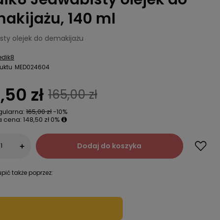
akijażu, 140 ml
sty olejek do demakijażu
edik8
uktu
MED024604
,50 zł
165,00 zł
gularna:
165,00 zł
-10%
a cena:
148,50 zł
0%
Dodaj do koszyka
+
pić także poprzez: