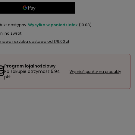
dukt dostępny
Wysyłka
w poniedziałek
(10.08)
ni na zwrot
mowa i szybka dostawa
od
179,00 zł
Program lojalnościowy
Po zakupie otrzymasz
5.94
Wymień punkty na produkty
pkt.