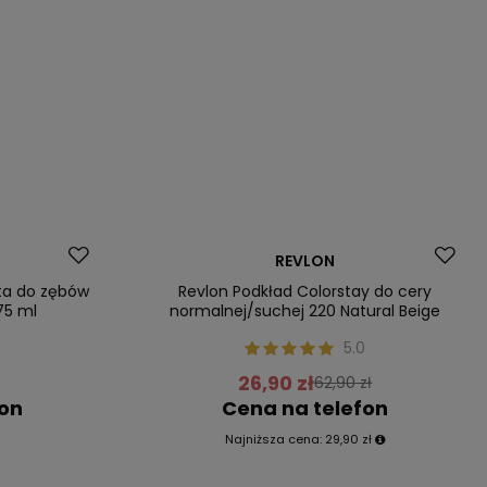
Promocja
REVLON
Nasz bestseller
sta do zębów
Revlon Podkład Colorstay do cery
75 ml
normalnej/suchej 220 Natural Beige
0
5.0
26,90 zł
62,90 zł
fon
Cena na telefon
Najniższa cena:
29,90 zł