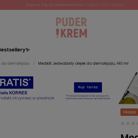
Bestsellery✨
i do demakijażu
Medik8 Jedwabisty olejek do demakijażu, 140 ml
Okazja
Med