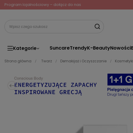
Program lojalnościowy – dołącz do nas
Suncare
Trendy
K-Beauty
Nowości
Kategorie
Strona główna
Twarz
Demakijaż i Oczyszczanie
Kosmetyk