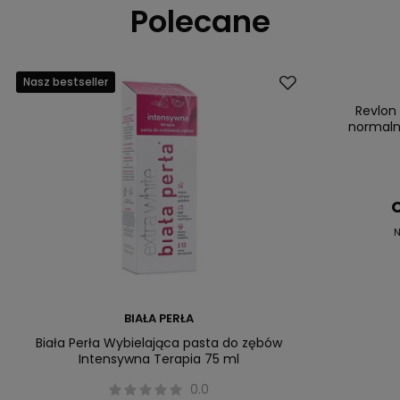
Polecane
Nasz bestseller
Promocja
Nasz bestsell
Revlon
normaln
C
N
BIAŁA PERŁA
Biała Perła Wybielająca pasta do zębów
Intensywna Terapia 75 ml
0.0