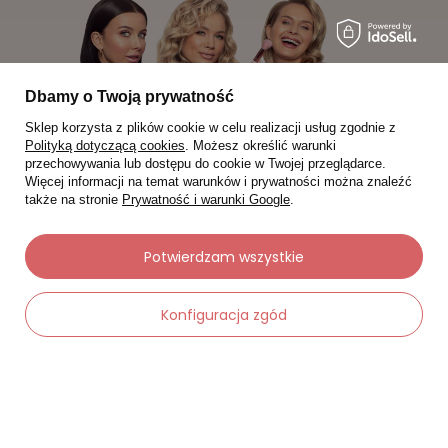
Dbamy o Twoją prywatność
Sklep korzysta z plików cookie w celu realizacji usług zgodnie z
Polityką dotyczącą cookies
. Możesz określić warunki
przechowywania lub dostępu do cookie w Twojej przeglądarce.
Więcej informacji na temat warunków i prywatności można znaleźć
także na stronie
Prywatność i warunki Google
.
Potwierdzam wszystkie
Moje zamówienia
Konfiguracja zgód
Status zamówienia
Śledzenie przesyłki
Chcę zareklamować produkt
-
Dodaj do koszyka
+
Chcę zwrócić produkt