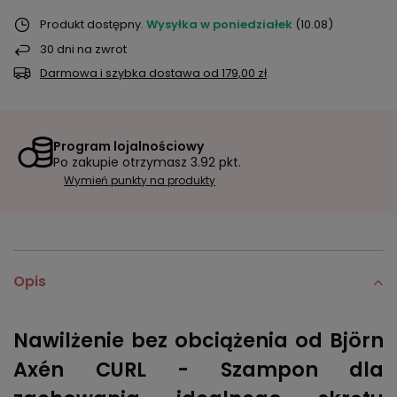
Produkt dostępny
Wysyłka
w poniedziałek
(10.08)
30
dni na zwrot
Darmowa i szybka dostawa
od
179,00 zł
Program lojalnościowy
Po zakupie otrzymasz
3.92 pkt.
Wymień punkty na produkty
Opis
Nawilżenie bez obciążenia od Björn
Axén CURL - Szampon dla