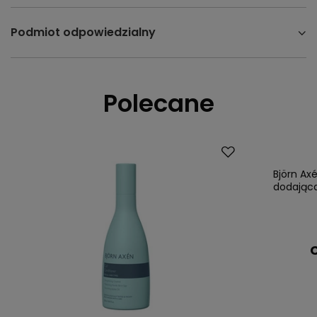
Podmiot odpowiedzialny
Polecane
Björn Ax
dodająca
C