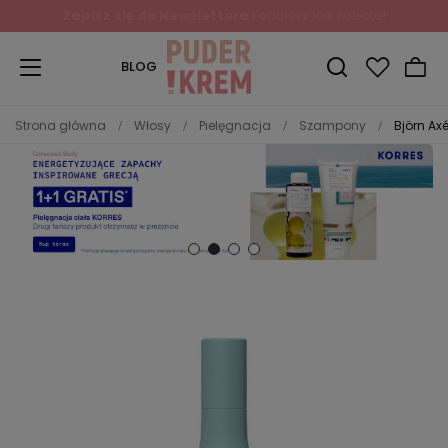
Zapisz się do Newslettera
i odbierz 10% rabatu!
BLOG
Strona główna
Włosy
Pielęgnacja
Szampony
Björn Ax