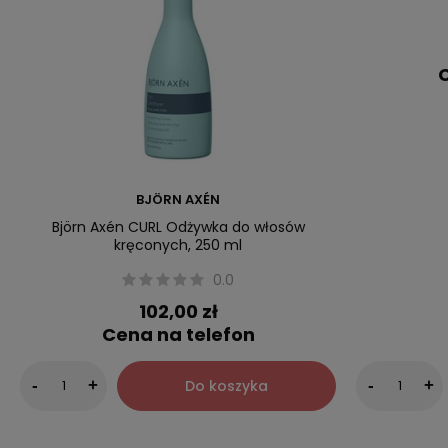
C
BJÖRN AXÉN
Björn Axén CURL Odżywka do włosów
kręconych, 250 ml
0.0
102,00 zł
Cena na telefon
Do koszyka
-
+
-
+