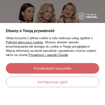
Dbamy o Twoją prywatność
Sklep korzysta z plików cookie w celu realizacji usług zgodnie z
Polityką dotyczącą cookies
. Możesz określić warunki
przechowywania lub dostępu do cookie w Twojej przeglądarce.
Więcej informacji na temat warunków i prywatności można znaleźć
także na stronie
Prywatność i warunki Google
.
Moje zamówienia
Potwierdzam wszystkie
Status zamówienia
Konfiguracja zgód
Śledzenie przesyłki
Chcę zareklamować produkt
-
Dodaj do koszyka
+
Chcę zwrócić produkt