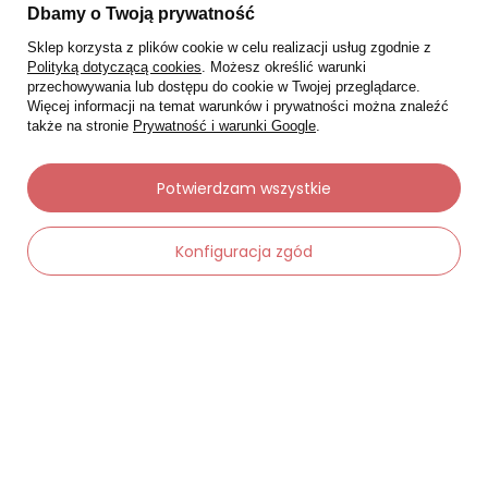
Moje zamówienia
Dbamy o Twoją prywatność
Sklep korzysta z plików cookie w celu realizacji usług zgodnie z
Status zamówienia
Polityką dotyczącą cookies
. Możesz określić warunki
Śledzenie przesyłki
przechowywania lub dostępu do cookie w Twojej przeglądarce.
Więcej informacji na temat warunków i prywatności można znaleźć
Chcę zareklamować produkt
także na stronie
Prywatność i warunki Google
.
Chcę zwrócić produkt
Potwierdzam wszystkie
Chcę wymienić towar
Kontakt
Konfiguracja zgód
Moje konto
-
Dodaj do koszyka
+
Regulaminy
Dane kontaktowe