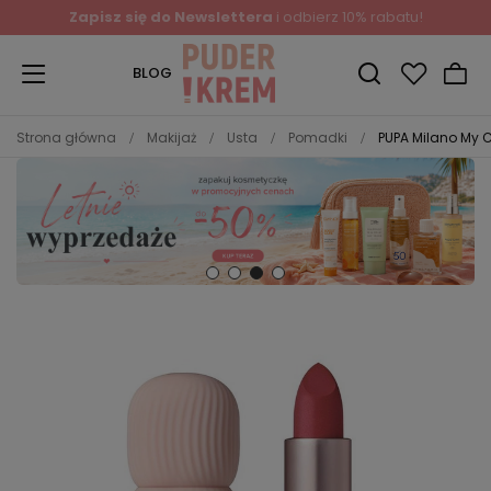
Zapisz się do Newslettera
i odbierz 10% rabatu!
BLOG
Strona główna
Makijaż
Usta
Pomadki
PUPA Milano My 