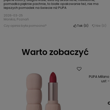
pomadka pięknie pachnie, to białe opakowanie też, nie ma
lepszych pomadek na świecie niż PUPA
2026-03-25
Monika, Poznań
Czy opinia była pomocna?
Tak
0
Nie
0
Warto zobaczyć
PUPA Milan
ust -
C