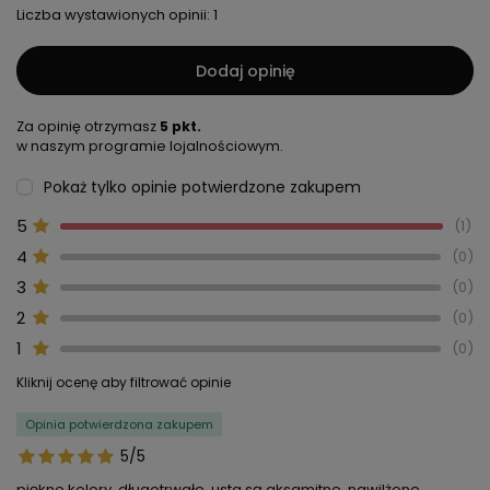
Liczba wystawionych opinii: 1
Dodaj opinię
Za opinię otrzymasz
5 pkt.
w naszym programie lojalnościowym.
Pokaż tylko opinie potwierdzone zakupem
5
1
4
0
3
0
2
0
1
0
Kliknij ocenę aby filtrować opinie
Opinia potwierdzona zakupem
5/5
piękne kolory, długotrwałe, usta są aksamitne, nawilżone,