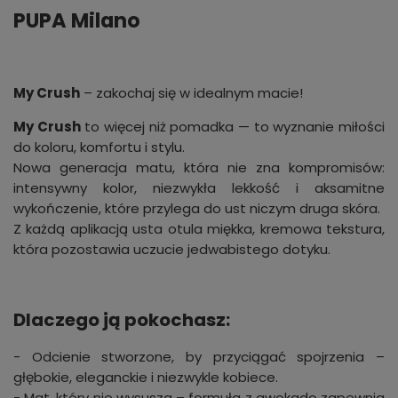
PUPA Milano
My Crush
– zakochaj się w idealnym macie!
My Crush
to więcej niż pomadka — to wyznanie miłości
do koloru, komfortu i stylu.
Nowa generacja matu, która nie zna kompromisów:
intensywny kolor, niezwykła lekkość i aksamitne
wykończenie, które przylega do ust niczym druga skóra.
Z każdą aplikacją usta otula miękka, kremowa tekstura,
która pozostawia uczucie jedwabistego dotyku.
Dlaczego ją pokochasz:
- Odcienie stworzone, by przyciągać spojrzenia –
głębokie, eleganckie i niezwykle kobiece.
- Mat, który nie wysusza – formuła z awokado zapewnia