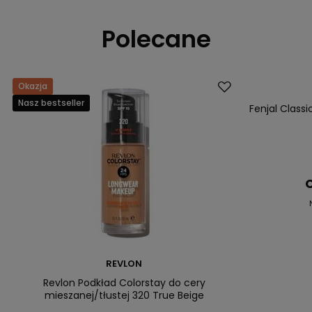
Polecane
Okazja
Promocja
Nasz bestseller
Nasz bestsell
Fenjal Class
C
REVLON
Revlon Podkład Colorstay do cery
mieszanej/tłustej 320 True Beige