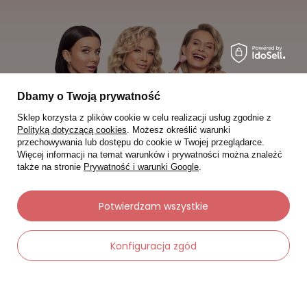
Dbamy o Twoją prywatność
Sklep korzysta z plików cookie w celu realizacji usług zgodnie z
Polityką dotyczącą cookies
. Możesz określić warunki
przechowywania lub dostępu do cookie w Twojej przeglądarce.
Więcej informacji na temat warunków i prywatności można znaleźć
także na stronie
Prywatność i warunki Google
.
Potwierdzam wszystkie
Moje zamówienia
Konfiguracja zgód
Status zamówienia
Śledzenie przesyłki
Chcę zareklamować produkt
-
Dodaj do koszyka
+