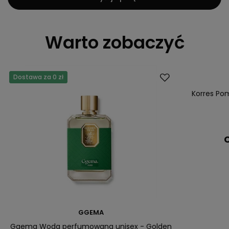
Warto zobaczyć
Dostawa za 0 zł
Korres Pom
C
GGEMA
Ggema Woda perfumowana unisex - Golden