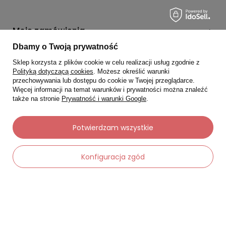
Moje zamówienia
Dbamy o Twoją prywatność
Status zamówienia
Sklep korzysta z plików cookie w celu realizacji usług zgodnie z
Śledzenie przesyłki
Polityką dotyczącą cookies
. Możesz określić warunki
przechowywania lub dostępu do cookie w Twojej przeglądarce.
Chcę zareklamować produkt
Więcej informacji na temat warunków i prywatności można znaleźć
także na stronie
Prywatność i warunki Google
.
Chcę zwrócić produkt
Chcę wymienić towar
Potwierdzam wszystkie
Kontakt
Konfiguracja zgód
Moje konto
-
Regulaminy
Dodaj do koszyka
+