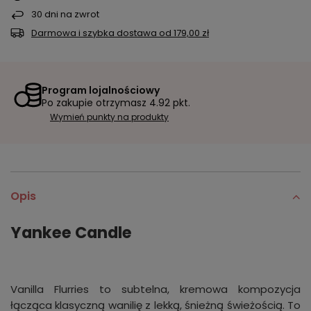
30
dni na zwrot
Darmowa i szybka dostawa
od
179,00 zł
Program lojalnościowy
Po zakupie otrzymasz
4.92 pkt.
Wymień punkty na produkty
Opis
Yankee Candle
Vanilla Flurries to subtelna, kremowa kompozycja
łącząca klasyczną wanilię z lekką, śnieżną świeżością. To