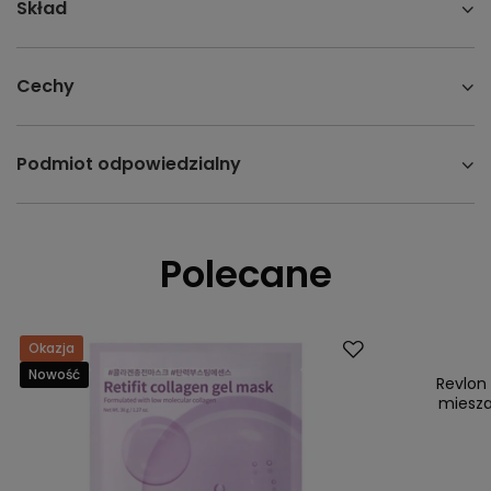
Skład
Cechy
Podmiot odpowiedzialny
Polecane
Okazja
Okazja
Nowość
Nasz bestsell
Revlon
miesza