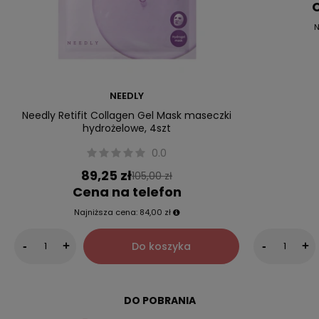
C
N
NEEDLY
Needly Retifit Collagen Gel Mask maseczki
hydrożelowe, 4szt
0.0
89,25 zł
105,00 zł
Cena na telefon
Najniższa cena:
84,00 zł
Do koszyka
-
+
-
+
DO POBRANIA