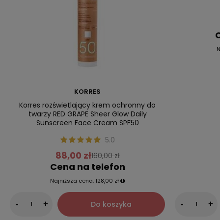
C
N
KORRES
Korres rozświetlający krem ochronny do
twarzy RED GRAPE Sheer Glow Daily
Sunscreen Face Cream SPF50
5.0
88,00 zł
160,00 zł
Cena na telefon
Najniższa cena:
128,00 zł
Do koszyka
-
+
-
+