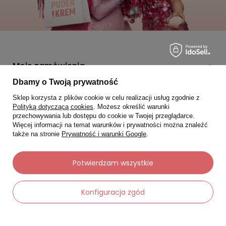
Moje zamówienia
Dbamy o Twoją prywatność
Status zamówienia
Sklep korzysta z plików cookie w celu realizacji usług zgodnie z
Śledzenie przesyłki
Polityką dotyczącą cookies
. Możesz określić warunki
przechowywania lub dostępu do cookie w Twojej przeglądarce.
Chcę zareklamować produkt
Więcej informacji na temat warunków i prywatności można znaleźć
także na stronie
Prywatność i warunki Google
.
Chcę zwrócić produkt
Chcę wymienić towar
Potwierdzam wszystkie
Kontakt
Konfiguracja zgód
Moje konto