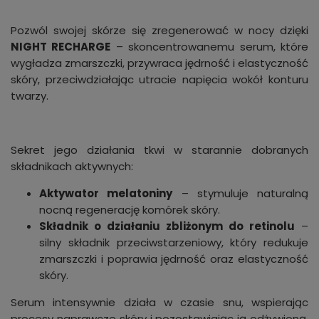
Pozwól swojej skórze się zregenerować w nocy dzięki
NIGHT RECHARGE
– skoncentrowanemu serum, które
wygładza zmarszczki, przywraca jędrność i elastyczność
skóry, przeciwdziałając utracie napięcia wokół konturu
twarzy.
Sekret jego działania tkwi w starannie dobranych
składnikach aktywnych:
Aktywator melatoniny
– stymuluje naturalną
nocną regenerację komórek skóry.
Składnik o działaniu zbliżonym do retinolu
–
silny składnik przeciwstarzeniowy, który redukuje
zmarszczki i poprawia jędrność oraz elastyczność
skóry.
Serum intensywnie działa w czasie snu, wspierając
procesy naprawcze skóry i pozostawiając ją odżywioną,