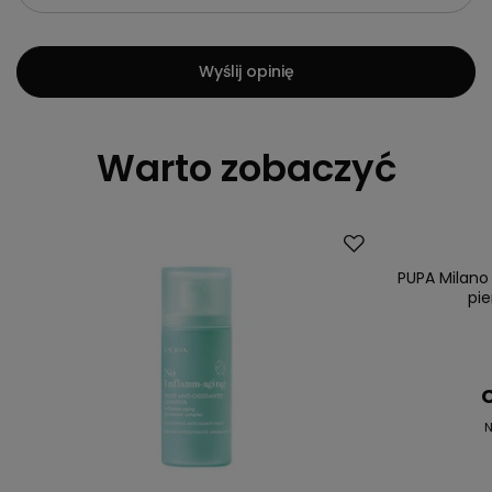
Wyślij opinię
Warto zobaczyć
Promocja
Przecena
PUPA Milano
pie
C
N