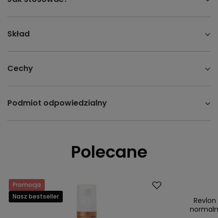
Skład
Cechy
Podmiot odpowiedzialny
Polecane
Promocja
Promocja
Nasz bestseller
Nasz bestsell
Revlon
normaln