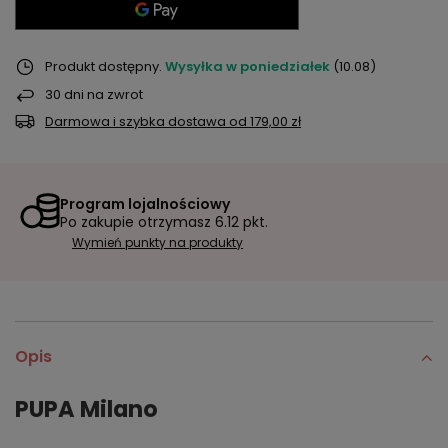
Produkt dostępny
Wysyłka
w poniedziałek
(10.08)
30
dni na zwrot
Darmowa i szybka dostawa
od
179,00 zł
Program lojalnościowy
Po zakupie otrzymasz
6.12 pkt.
Wymień punkty na produkty
Opis
PUPA Milano