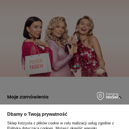
Twój adres e-mail
Wyrażam zgodę na przetwarzanie moich danych
osobowych (adres e-mail) na potrzeby wysyłki newslettera
z informacją handlową (marketing). Więcej w
polityce
prywatności.
Zapisz się
Dbamy o Twoją prywatność
Sklep korzysta z plików cookie w celu realizacji usług zgodnie z
Polityką dotyczącą cookies
. Możesz określić warunki