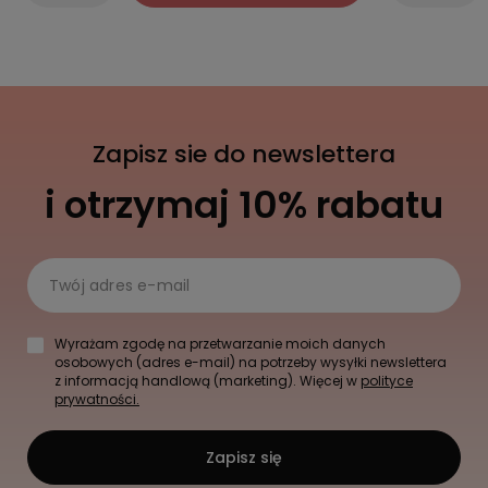
PUPA Milano LIP & CHEEK Róż i balsam do ust
w sticku - 003 Juicy cherry, 4 g
0.0
117,00 zł
Cena na telefon
Do koszyka
-
+
-
+
Zapisz sie do newslettera
i otrzymaj 10% rabatu