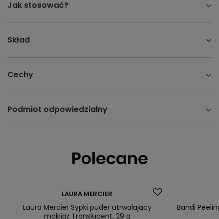
Jak stosować?
Skład
Cechy
Podmiot odpowiedzialny
Polecane
Promocja
Nasz bestsell
Nasz bestseller
Bandi Peeli