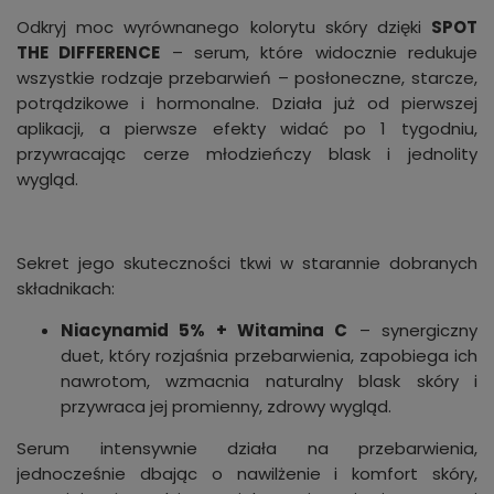
Odkryj moc wyrównanego kolorytu skóry dzięki
SPOT
THE DIFFERENCE
– serum, które widocznie redukuje
wszystkie rodzaje przebarwień – posłoneczne, starcze,
potrądzikowe i hormonalne. Działa już od pierwszej
aplikacji, a pierwsze efekty widać po 1 tygodniu,
przywracając cerze młodzieńczy blask i jednolity
wygląd.
Sekret jego skuteczności tkwi w starannie dobranych
składnikach:
Niacynamid 5% + Witamina C
– synergiczny
duet, który rozjaśnia przebarwienia, zapobiega ich
nawrotom, wzmacnia naturalny blask skóry i
przywraca jej promienny, zdrowy wygląd.
Serum intensywnie działa na przebarwienia,
jednocześnie dbając o nawilżenie i komfort skóry,