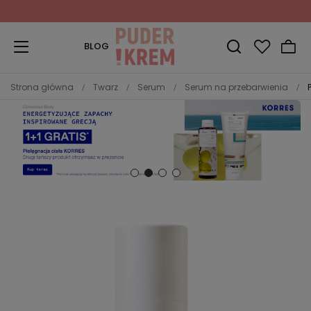
Zapisz się do Newslettera
i odbierz 10% rabatu!
BLOG
Strona główna
Twarz
Serum
Serum na przebarwienia