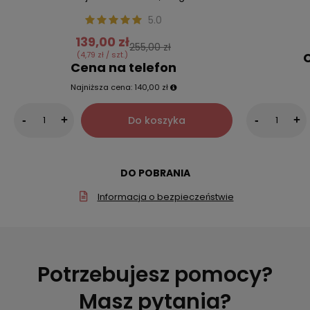
C
LAURA MERCIER
Laura Mercier Sypki puder utrwalający
makijaż Translucent, 29 g
5.0
139,00 zł
255,00 zł
(4,79 zł / szt.)
Cena na telefon
Najniższa cena:
140,00 zł
Do koszyka
-
+
-
+
DO POBRANIA