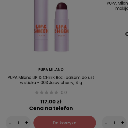
Wyślij opinię
Warto zobaczyć
PUPA Milan
makija
C
PUPA MILANO